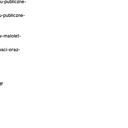
u-pu­blicz­ne­
u-pu­blicz­ne­
-ma­lo­let­
o­sci-oraz-
df