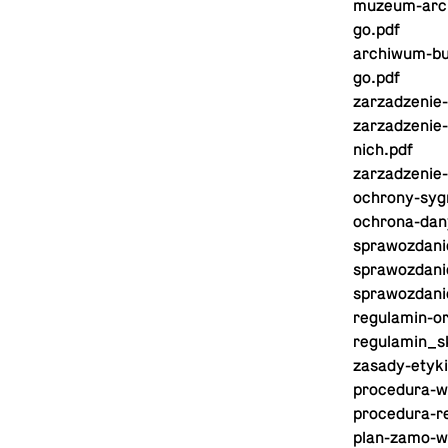
mu­zeum-ar­chi
go.pdf
ar­chi­wum-bu­
go.pdf
za­rza­dze­nie
za­rza­dze­nie
nich.pdf
za­rza­dze­nie
ochro­ny-sy­gn
ochro­na-da­n
spra­woz­da­
spra­woz­da­
spra­woz­da­n
re­gu­la­min-o
re­gu­la­min_sk
za­sa­dy-ety­k
pro­ce­du­ra-
pro­ce­du­ra-
plan-za­mo-wi