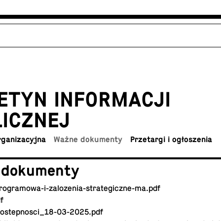
E­TYN IN­FOR­MA­CJI
ICZNEJ
organizacyjna
Ważne dokumenty
Prze­tar­gi i ogłoszenia
 dokumenty
o­gra­mo­wa-i-za­lo­ze­nia-stra­te­gicz­ne-ma.pdf
f
-do­step­no­sci­_18-03-2025.pdf