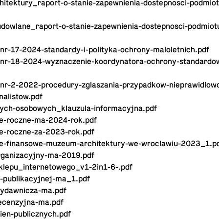
­tek­tu­ry­_ra­port-o-sta­nie-za­pew­nie­nia-do­step­no­sci-pod­mio­t
dow­la­ne­_ra­port-o-sta­nie-za­pew­nie­nia-do­step­no­sci-pod­mio­t
-nr-17-2024-stan­dar­dy-i-po­li­ty­ka-ochro­ny-ma­lo­let­nich.pdf
-nr-18-2024-wy­zna­cze­nie-ko­or­dy­na­to­ra-ochro­ny-stan­dar­dow
-nr-2-2022-pro­ce­du­ry-zgla­sza­nia-przy­pad­kow-nie­pra­wi­dlo­w
a­li­stow.pdf
ych-oso­bo­wych_klau­zu­la-in­for­ma­cyj­na.pdf
nie-rocz­ne-ma-2024-rok.pdf
nie-rocz­ne-za-2023-rok.pdf
ie-fi­nan­so­we-mu­zeum-ar­chi­tek­tu­ry-we-wroc­la­wiu-2023_1.p
r­ga­ni­za­cyj­ny-ma-2019.pdf
le­pu­_in­ter­ne­to­we­go­_­v1-2i­n1-6-.pdf
i-pu­bli­ka­cyj­nej-ma­_1.pdf
wy­daw­ni­cza-ma.pdf
re­cen­zyj­na-ma.pdf
en-pu­blicz­nych.pdf