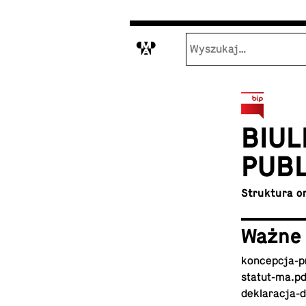
M
BIU­L
PUBL
Struk­tu­ra 
Ważne
kon­cep­cja-pr
sta­tut-ma.pd
de­kla­ra­cja