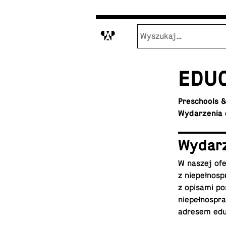
M
ED­U­
Preschools &
Wydarzenia 
Wydar
W naszej ofe
z niepełnosp
z opisami po
niepełnospra
adresem
edu