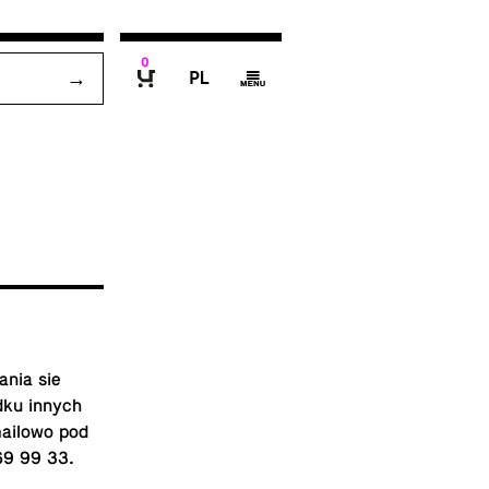
0
P
g
B
­nia sie
dku innych
mailowo pod
69 99 33.