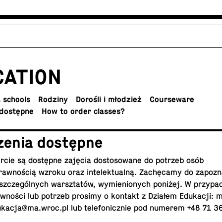
CA­TION
 schools
Rodziny
Dorośli i młodzież
Course­ware
dostępne
How to order classes?
zenia dostępne
rcie są dostępne zajęcia dos­tosowane do potrzeb osób
rawnością wzroku oraz in­telek­tu­alną. Zachęcamy do za­poz­na
szczególnych warsz­tatów, wymienionych poniżej. W przy­pa
wności lub potrzeb prosimy o kontakt z Działem Edukacji: 
kacja@​ma.​wroc.​pl
lub tele­fon­icznie pod numerem +48 71 3