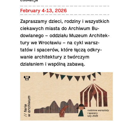
Feb­ru­ary 4-13, 2026
Za­praszamy dzieci, rodziny i wszys­t­kich
ciekawych miasta do Archi­wum Bu­
dowlanego – oddziału Muzeum Ar­chitek­
tury we Wrocławiu – na cykl warsz­
tatów i spacerów, które łączą od­kry­
wanie ar­chitek­tury z twórczym
działaniem i wspólną zabawą.