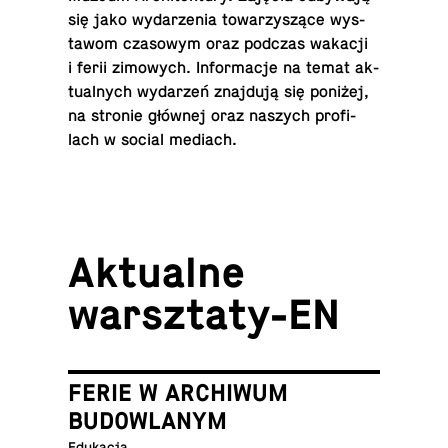
się jako wydarzenia to­warzyszące wys­
ta­wom cza­sowym oraz podczas wakacji
i ferii zi­mowych. In­for­ma­cje na temat ak­
tu­al­nych wydarzeń znajdują się poniżej,
na stronie głównej oraz naszych pro­fi­
lach w social mediach.
Ak­tu­alne
warsztaty-EN
FERIE W ARCHIWUM
BUDOWLANYM
Edukacja