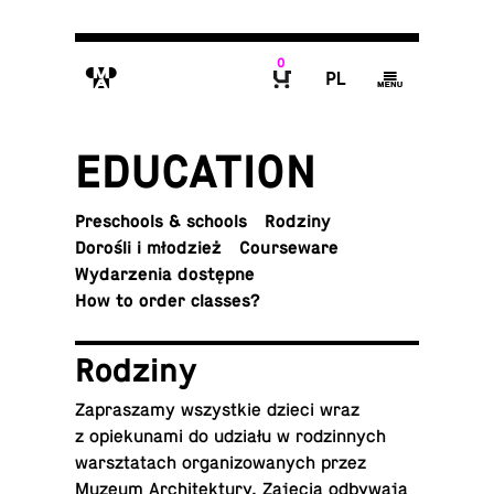
0
M
P
g
B
ED­U­CA­TION
Preschools & schools
Rodziny
Dorośli i młodzież
Course­ware
Wydarzenia dostępne
How to order classes?
Rodziny
Za­praszamy wszys­tkie dzieci wraz
z opieku­nami do udziału w rodzin­nych
warsz­tat­ach or­ga­ni­zowanych przez
Muzeum Ar­chitek­tury. Zajęcia odbywają