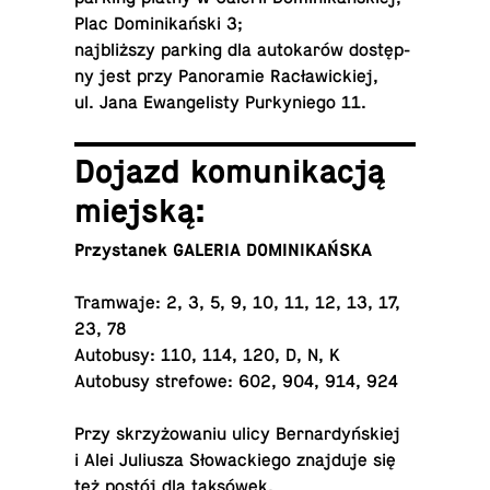
Plac Do­mi­ni­kań­ski 3;
naj­bliż­szy parking dla au­to­ka­rów do­stęp­
ny jest przy Pa­no­ra­mie Ra­cła­wic­kiej,
ul. Jana Ewan­ge­li­sty Pur­ky­nie­go 11.
Dojazd ko­mu­ni­ka­cją
miejską:
Przy­sta­nek GALERIA DOMINIKAŃSKA
Tram­wa­je: 2, 3, 5, 9, 10, 11, 12, 13, 17,
23, 78
Au­to­bu­sy: 110, 114, 120, D, N, K
Au­to­bu­sy stre­fo­we: 602, 904, 914, 924
Przy skrzy­żo­wa­niu ulicy Ber­nar­dyń­skiej
i Alei Ju­liu­sza Sło­wac­kie­go znaj­du­je się
też postój dla taksówek.