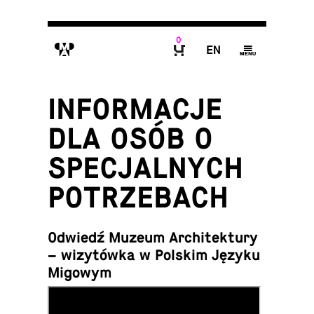
0
M
E
g
B
IN­FOR­MA­CJE
DLA OSÓB O
SPE­CJAL­NYCH
POTRZEBACH
Odwiedź Muzeum Ar­chi­tek­tu­ry
– wi­zy­tów­ka w Polskim Języku
Migowym