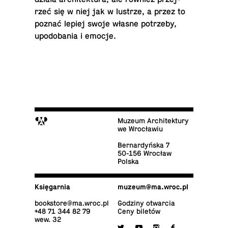
rzeć się w niej jak w lustrze, a przez to
poznać lepiej swoje własne po­trze­by,
upodo­ba­nia i emocje.
M
Muzeum Architektury
we Wrocławiu
Ber­nar­dyń­ska 7
50-156 Wrocław
Polska
Księ­gar­nia
muzeum@​ma.​wroc.​pl
bo­ok­sto­re@​ma.​wroc.​pl
Godziny otwarcia
+48 71 344 82 79
Ceny biletów
wew. 32

y
i
f