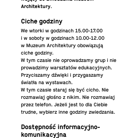
Architektury
.
Ciche godziny
We wtorki w go­dzi­nach 15.00-17.00
i w soboty w go­dzi­nach 10.00-12.00
w Muzeum Ar­chi­tek­tu­ry obo­wią­zu­ją
ciche godziny.
W tym czasie nie opro­wa­dza­my grup i nie
pro­wa­dzi­my warsz­ta­tów edu­ka­cyj­nych.
Przy­ci­sza­my dźwięki i przy­ga­sza­my
światła na wystawach.
W tym czasie staraj się być cicho. Nie
roz­ma­wiaj głośno z nikim. Nie roz­ma­wiaj
przez telefon. Jeżeli jest to dla Ciebie
trudne, wybierz inne godziny zwiedzania.
Do­stęp­ność informacyjno-
komunikacyjna