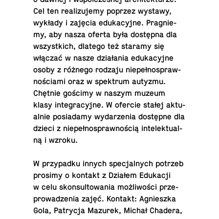
Cel ten re­ali­zu­je­my poprzez wystawy,
wykłady i zajęcia edu­ka­cyj­ne. Pra­gnie­
my, aby nasza oferta była do­stęp­na dla
wszyst­kich, dlatego też staramy się
włączać w nasze dzia­ła­nia edu­ka­cyj­ne
osoby z różnego rodzaju nie­peł­no­spraw­
no­ścia­mi oraz w spek­trum autyzmu.
Chętnie gościmy w naszym muzeum
klasy in­te­gra­cyj­ne. W ofercie stałej ak­tu­
al­nie posiadamy
wy­da­rze­nia dostępne
dla
dzieci z nie­peł­no­spraw­no­ścią in­te­lek­tu­al­
ną i wzroku.
W przy­pad­ku innych spe­cjal­nych potrzeb
prosimy o kontakt z Działem Edu­ka­cji
w celu skon­sul­to­wa­nia moż­li­wo­ści prze­
pro­wa­dze­nia zajęć. Kontakt: Agniesz­ka
Gola, Pa­try­cja Mazurek, Michał Chadera,