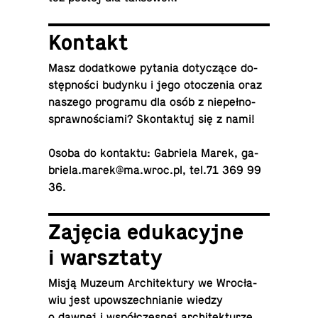
Kontakt
Masz do­dat­ko­we pytania do­ty­czą­ce do­
stęp­no­ści budynku i jego oto­cze­nia oraz
naszego pro­gra­mu dla osób z nie­peł­no­
spraw­no­ścia­mi? Skon­tak­tuj się z nami!
Osoba do kon­tak­tu: Ga­brie­la Marek, ga­
brie­la.​marek@​ma.​wroc.​pl, tel.71 369 99
36.
Zajęcia edu­ka­cyj­ne
i warsz­ta­ty
Misją Muzeum Ar­chi­tek­tu­ry we Wro­cła­
wiu jest upo­wszech­nia­nie wiedzy
o dawnej i współ­cze­snej ar­chi­tek­tu­rze.