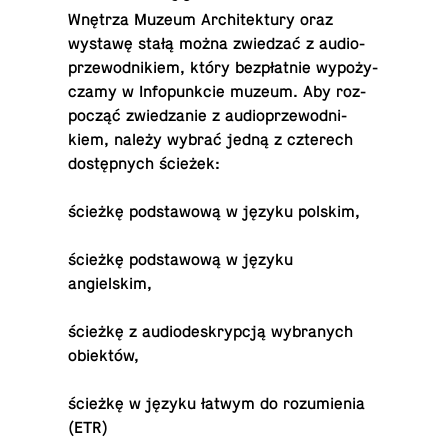
Wnętrza Muzeum Ar­chi­tek­tu­ry oraz
wystawę stałą można zwie­dzać z au­dio­
prze­wod­ni­kiem, który bez­płat­nie wy­po­ży­
cza­my w In­fo­punk­cie muzeum. Aby roz­
po­cząć zwie­dza­nie z au­dio­prze­wod­ni­
kiem, należy wybrać jedną z czte­rech
do­stęp­nych ścieżek:
ścieżkę pod­sta­wo­wą w języku polskim,
ścieżkę pod­sta­wo­wą w języku
angielskim,
ścieżkę z au­dio­de­skryp­cją wy­bra­nych
obiektów,
ścieżkę w języku łatwym do ro­zu­mie­nia
(ETR)