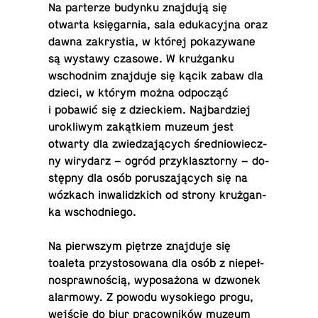
Na par­te­rze budynku znaj­du­ją się
otwarta księ­gar­nia, sala edu­ka­cyj­na oraz
dawna za­kry­stia, w której po­ka­zy­wa­ne
są wystawy czasowe. W kruż­gan­ku
wschod­nim znaj­du­je się kącik zabaw dla
dzieci, w którym można od­po­cząć
i pobawić się z dziec­kiem. Naj­bar­dziej
uro­kli­wym za­kąt­kiem muzeum jest
otwarty dla zwie­dza­ją­cych śre­dnio­wiecz­
ny wi­ry­darz – ogród przy­klasz­tor­ny – do­
stęp­ny dla osób po­ru­sza­ją­cych się na
wózkach in­wa­lidz­kich od strony kruż­gan­
ka wschodniego.
Na pierw­szym piętrze znaj­du­je się
toaleta przy­sto­so­wa­na dla osób z nie­peł­
no­spraw­no­ścią, wy­po­sa­żo­na w dzwonek
alar­mo­wy. Z powodu wy­so­kie­go progu,
wejście do biur pra­cow­ni­ków muzeum