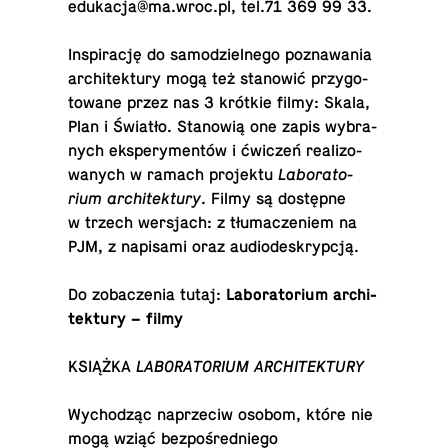
edu­ka­cja@​ma.​wroc.​pl
, tel.71 369 99 33.
In­spi­ra­cję do sa­mo­dziel­ne­go po­zna­wa­nia
ar­chi­tek­tu­ry mogą też sta­no­wić przy­go­
to­wa­ne przez nas 3 krótkie filmy: Skala,
Plan i Światło. Sta­no­wią one zapis wy­bra­
nych eks­pe­ry­men­tów i ćwiczeń re­ali­zo­
wa­nych w ramach projektu
La­bo­ra­to­
rium architektury
. Filmy są do­stęp­ne
w trzech wer­sjach: z tłu­ma­cze­niem na
PJM, z na­pi­sa­mi oraz audiodeskrypcją.
Do zo­ba­cze­nia tutaj:
La­bo­ra­to­rium ar­chi­
tek­tu­ry – filmy
KSIĄŻKA
LA­BO­RA­TO­RIUM ARCHITEKTURY
Wy­cho­dząc na­prze­ciw osobom, które nie
mogą wziąć bez­po­śred­nie­go