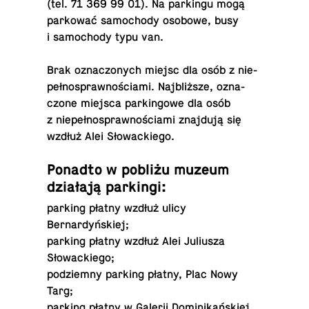
(tel. 71 369 99 01). Na par­kin­gu mogą
par­ko­wać sa­mo­cho­dy osobowe, busy
i sa­mo­cho­dy typu van.
Brak ozna­czo­nych miejsc dla osób z nie­
peł­no­spraw­no­ścia­mi. Naj­bliż­sze, ozna­
czo­ne miejsca par­kin­go­we dla osób
z nie­peł­no­spraw­no­ścia­mi znaj­du­ją się
wzdłuż Alei Słowackiego.
Ponadto w pobliżu muzeum
dzia­ła­ją parkingi:
parking płatny wzdłuż ulicy
Bernardyńskiej;
parking płatny wzdłuż Alei Ju­liu­sza
Słowackiego;
pod­ziem­ny parking płatny, Plac Nowy
Targ;
parking płatny w Galerii Do­mi­ni­kań­skiej,