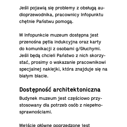
Jeśli pojawią się pro­ble­my z obsługą au­
dio­prze­wod­ni­ka, pra­cow­ni­cy In­fo­punk­tu
chętnie Państwu pomogą.
W In­fo­punk­cie muzeum do­stęp­na jest
prze­no­śna pętla in­duk­cyj­na oraz karty
do ko­mu­ni­ka­cji z osobami g/Głu­chy­mi.
Jeśli będą chcieli Państwo z nich sko­rzy­
stać, prosimy o wska­za­nie pra­cow­ni­ko­wi
spe­cjal­nej na­klej­ki, która znaj­du­je się na
białym blacie.
Do­stęp­ność architektoniczna
Budynek muzeum jest czę­ścio­wo przy­
sto­so­wa­ny dla potrzeb osób z nie­peł­no­
spraw­no­ścia­mi.
Wejście główne po­prze­dzo­ne jest