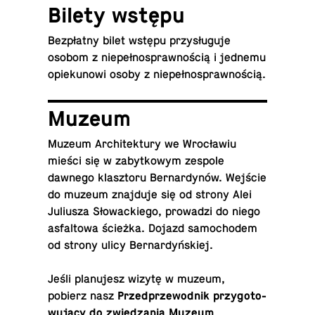
Bilety wstępu
Bez­płat­ny bilet wstępu przy­słu­gu­je
osobom z nie­peł­no­spraw­no­ścią i jednemu
opie­ku­no­wi osoby z nie­peł­no­spraw­no­ścią.
Muzeum
Muzeum Ar­chi­tek­tu­ry we Wro­cła­wiu
mieści się w za­byt­ko­wym zespole
dawnego klasz­to­ru Ber­nar­dy­nów. Wejście
do muzeum znaj­du­je się od strony Alei
Ju­liu­sza Sło­wac­kie­go, pro­wa­dzi do niego
as­fal­to­wa ścieżka. Dojazd sa­mo­cho­dem
od strony ulicy Bernardyńskiej.
Jeśli pla­nu­jesz wizytę w muzeum,
pobierz nasz
Przed­prze­wod­nik przy­go­to­
wu­ją­cy do zwie­dza­nia Muzeum