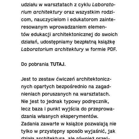
udziału w warsz­ta­tach z cyklu
La­bo­ra­to­
rium architektury
oraz wszyst­kim ro­dzi­
com, na­uczy­cie­lom i edu­ka­to­rom za­in­te­
re­so­wa­nym wpro­wa­dza­niem ele­men­
tów edu­ka­cji ar­chi­tek­to­nicz­nej do swoich
działań, udo­stęp­nia­my bez­płat­ną książkę
La­bo­ra­to­rium architektury
w formie PDF.
Do pobrania
TUTAJ
.
Jest to zestaw ćwiczeń ar­chi­tek­to­nicz­
nych opar­tych bez­po­śred­nio na za­gad­
nie­niach po­ru­sza­nych na warsz­ta­tach.
Nie jest to jednak typowy pod­ręcz­nik,
lecz baza i punkt wyjścia do prze­pro­wa­
dza­nia wła­snych eks­pe­ry­men­tów.
Zadania zawarte w książce po­zwa­la­ją nie
tylko w przy­stęp­ny sposób wy­ja­śnić, jak
działa ar­chi­tek­tu­ra, ale również przej­