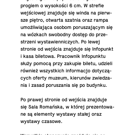
progiem o wy­so­ko­ści 6 cm. W strefie
wej­ścio­wej znaj­du­je się winda na pierw­
sze piętro, otwarta szatnia oraz rampa
umoż­li­wia­ją­ca osobom po­ru­sza­ją­cym się
na wózkach swo­bod­ny dostęp do prze­
strze­ni wy­sta­wien­ni­czych. Po lewej
stronie od wejścia znaj­du­je się In­fo­punkt
i kasa bi­le­to­wa. Pra­cow­nik In­fo­punk­tu
służy pomocą przy zakupie biletu, udzieli
również wszyst­kich in­for­ma­cjo do­ty­czą­
cych oferty muzeum, kie­ru­nów zwie­dza­
nia i zasad po­ru­sza­nia się po budynku.
Po prawej stronie od wejścia znaj­du­je
się Sala Ro­mań­ska, w której pre­zen­to­wa­
ne są ele­men­ty wystawy stałej oraz
wystawy czasowe.