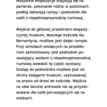
Wszyst­kie eks­po­zy­cje znaj­du­ją się na
par­te­rze, po­ko­na­nie różnic w po­zio­mach
podłóg uła­twia­ją rampy i pod­no­śni­ki dla
osób z nie­peł­no­spraw­no­ścią ruchową.
Wejście do głównej prze­strze­ni eks­po­zy­
cyj­nej muzeum, dawnego ko­ścio­ła św.
Ber­nar­dy­na, możliwe jest dzięki rampie.
Przy scho­dach wio­dą­cych na pre­zbi­te­
rium za­mon­to­wa­ny jest pod­no­śnik po­
zwa­la­ją­cy osobom z nie­peł­no­spraw­no­ścią
ruchową zwie­dzić tę część wystawy.
Dostęp do pod­no­śni­ka możliwe jest od
strony księ­gar­ni muzeum, usy­tu­owa­nej
na prawo od drzwi do ko­ścio­ła. Wejścia
na obie boczne an­tre­so­le nie są przy­sto­
so­wa­ne dla osób po­ru­sza­ją­cych się na
wózkach.