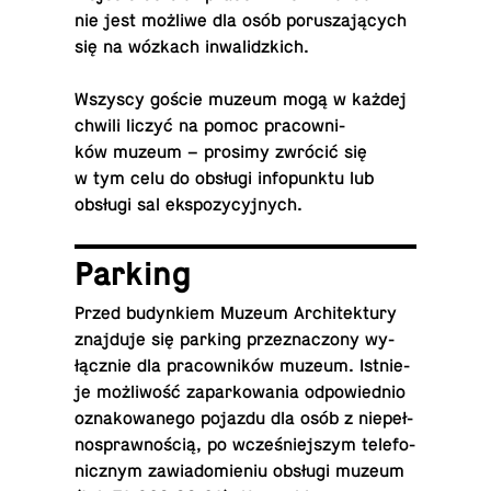
nie jest możliwe dla osób po­ru­sza­ją­cych
się na wózkach inwalidzkich.
Wszyscy goście muzeum mogą w każdej
chwili liczyć na pomoc pra­cow­ni­
ków muzeum – prosimy zwrócić się
w tym celu do obsługi in­fo­punk­tu lub
obsługi sal ekspozycyjnych.
Parking
Przed bu­dyn­kiem Muzeum Ar­chi­tek­tu­ry
znaj­du­je się parking prze­zna­czo­ny wy­
łącz­nie dla pra­cow­ni­ków muzeum. Ist­nie­
je moż­li­wość za­par­ko­wa­nia od­po­wied­nio
ozna­ko­wa­ne­go pojazdu dla osób z nie­peł­
no­spraw­no­ścią, po wcze­śniej­szym te­le­fo­
nicz­nym za­wia­do­mie­niu obsługi muzeum