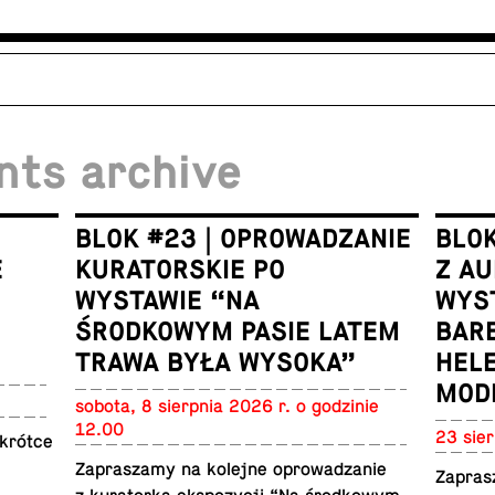
nts archive
BLOK #23 | OPROWADZANIE
BLOK
E
KURATORSKIE PO
Z AU
WYSTAWIE “NA
WYST
ŚRODKOWYM PASIE LATEM
BAR
TRAWA BYŁA WYSOKA”
HELE
MOD
sobota, 8 sierp­nia 2026 r. o godzinie
12.00
23 sier
krótce
Za­praszamy na kolejne oprowadzanie
Za­pra