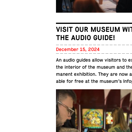
VISIT OUR MUSEUM WI
THE AUDIO GUIDE!
De­cem­ber 15, 2024
An audio guides allow vis­i­tors to 
the in­te­rior of the museum and th
ma­nent ex­hi­bi­tion. They are now a
able for free at the museum’s Info