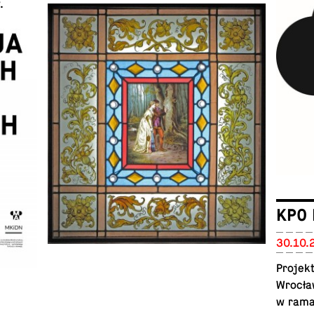
.
KPO 
30.10.
Pro­jek
Wrocła
w rama