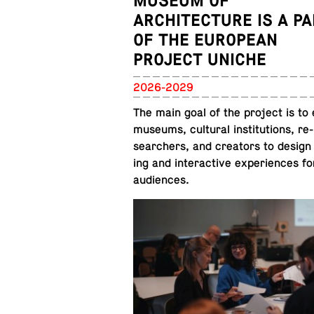
MUSEUM OF
ARCHITECTURE IS A P
OF THE EUROPEAN
PROJECT UNICHE
2026-2029
The main goal of the project is to
museums, cul­tural in­sti­tu­tions, re­
searchers, and cre­ators to design
ing and in­ter­ac­tive ex­pe­ri­ences fo
audiences.