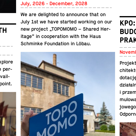
July, 2026 - De­cem­ber, 2028
We are de­lighted to an­nounce that on
KPO
July 1st we have started working on our
TH
new project „TOPO­MOMO – Shared Her­
BUDO
itage” in co­op­er­a­tion with the Haus
PRA
Schminke Foun­da­tion in Löbau.
No­vem­
explore
Projek
e per­
chitek­
vail­
dotacj
point.
działal
i prze
mu­low
jowego
Odporn