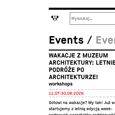
M
Events /
Eve
WAKACJE Z MUZEUM
ARCHITEKTURY: LETNI
PODRÓŻE PO
ARCHITEKTURZE!
work­shops
11.07-30.08.2026
Gotowi na wakacje? My tak! Już w
star­tu­jemy z letnią edycją week­