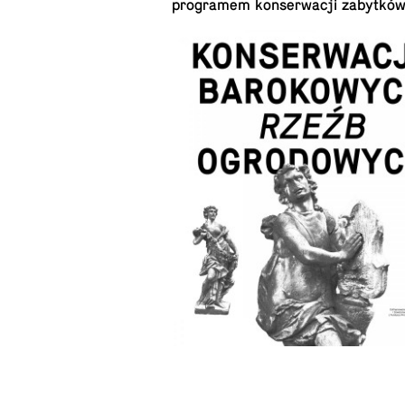
pro­gramem kon­serwacji zabytków