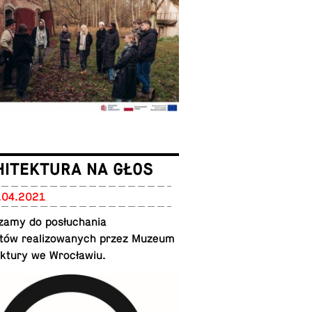
HITEKTURA NA GŁOS
.04.2021
szamy do posłuchania
tów re­al­i­zowanych przez Muzeum
ek­tury we Wrocławiu.