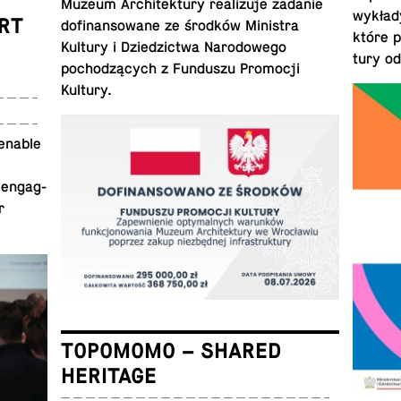
Muzeum Ar­chitek­tury re­al­izuje zadanie
wykłady
ART
do­fi­nan­sowane ze środków Min­is­tra
które p
Kultury i Dziedz­ictwa Nar­o­dowego
tury o
pochodzących z Fun­duszu Pro­mocji
Kultury.
 enable
 en­gag­
r
TOPOMOMO – SHARED
HERITAGE