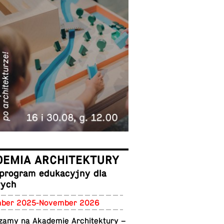
DEMIA ARCHITEKTURY
program eduka­cyjny dla
łych
m­ber 2025-No­vem­ber 2026
zamy na Akademię Ar­chitek­tury –