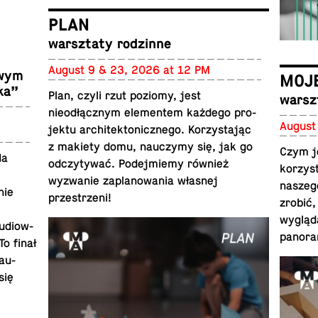
PLAN
warsz­taty rodzinne
August 9 & 23, 2026 at 12 PM
owym
MOJE
ka”
Plan, czyli rzut poziomy, jest
warsz
nieodłącznym el­e­mentem każdego pro­
August
jektu ar­chitek­ton­icznego. Ko­rzys­tając
z makiety domu, nauczymy się, jak go
Czym je
Na
od­czy­tywać. Pode­jmiemy również
ko­rzys
wyzwanie za­planowa­nia własnej
naszeg
nie
przestrzeni!
zrobić,
wygląd
u­diow­
panora
To finał
au­
się