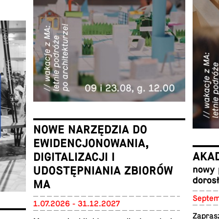
NOWE NARZĘDZIA DO
EWIDENCJONOWANIA,
AKA
DIGITALIZACJI I
UDOSTĘPNIANIA ZBIORÓW
nowy 
doros
MA
Sep­te
1.07.2026 - 31.12.2027
Za­pras