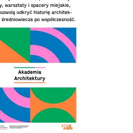
, warsz­taty i spacery miejskie,
ozwolą odkryć historię ar­chitek­
d śred­niowiecza po współczesność.