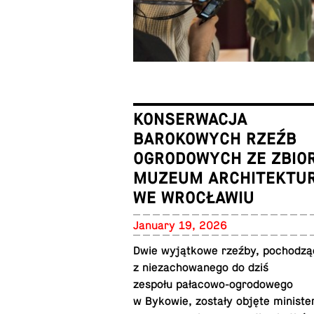
KONSERWACJA
BAROKOWYCH RZEŹB
OGRODOWYCH ZE ZBIO
MUZEUM ARCHITEKTU
WE WROCŁAWIU
January 19, 2026
Dwie wyjątkowe rzeźby, pochodzą
z nieza­chowanego do dziś
zespołu pałacowo-ogrodowego
w Bykowie, zostały objęte min­is­te­r