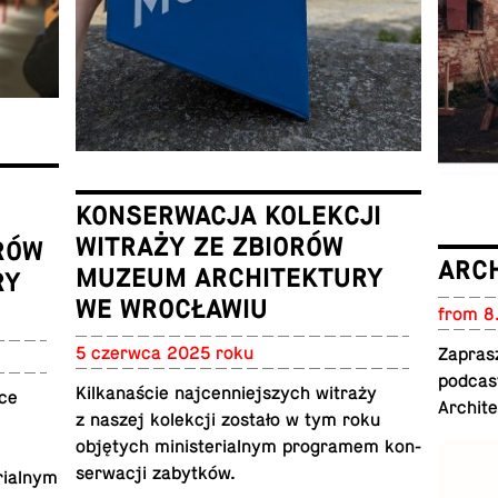
KONSERWACJA KOLEKCJI
WITRAŻY ZE ZBIORÓW
RÓW
ARC
MUZEUM ARCHITEKTURY
RY
WE WROCŁAWIU
from 8
5 czerwca 2025 roku
Za­pra
podcas
Kilkanaście na­j­cen­niejszych witraży
ce
Ar­chit
z naszej kolekcji zostało w tym roku
objętych min­is­te­ri­al­nym pro­gramem kon­
serwacji zabytków.
i­al­nym