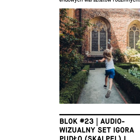
endowych warsz­tatów rodzin­nych!
BLOK #23 | AUDIO-
WIZUALNY SET IGORA
PUDŁO (SKALPEL) I