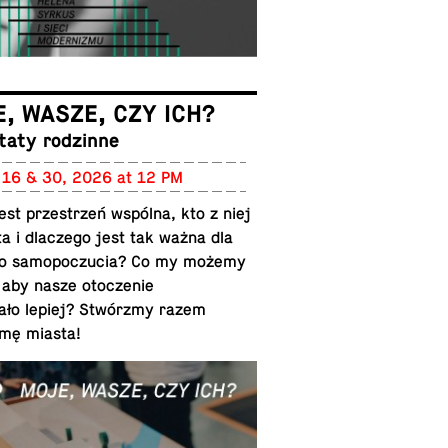
, WASZE, CZY ICH?
­taty rodzinne
 16 & 30, 2026 at 12 PM
st przestrzeń wspólna, kto z niej
ta i dlaczego jest tak ważna dla
o samopoczu­cia? Co my możemy
 aby nasze otocze­nie
ało lepiej? Stwórzmy razem
mę miasta!