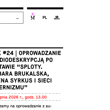
0
P
g
B
 #24 | OPROWADZANIE
DIODESKRYPCJĄ PO
AWIE “SPLOTY.
BARA BRUKALSKA,
NA SYRKUS I SIECI
ERNIZMU”
p­nia 2026 r., godz. 13.00
szamy na oprowadzanie z au­