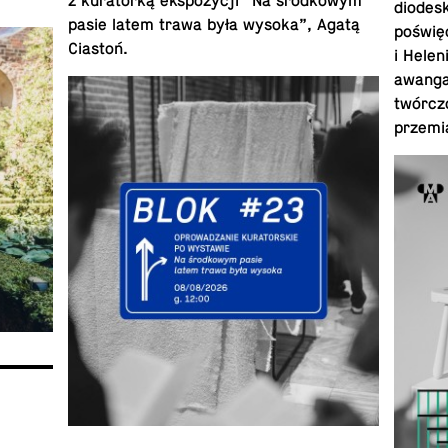
z ku­ra­torką ek­spozy­cji “Na środ­kowym
diodesk
pasie latem trawa była wysoka”, Agatą
poświę
Ciastoń.
i Helen
awan­ga
twórczo
przemi