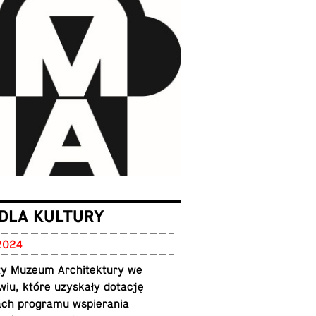
DLA KULTURY
2024
ty Muzeum Ar­chitek­tury we
wiu, które uzyskały dotację
ch pro­gramu wspiera­nia