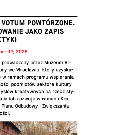
: VOTUM POWTÓRZONE.
WANIE JAKO ZAPIS
KTYKI
ber 17, 2025
t prowad­zony przez Muzeum Ar­
tury we Wrocławiu, który uzyskał
ę w ramach pro­gramu wspiera­nia
ności podmiotów sektora kultury
mysłów kreaty­wnych na rzecz sty­
a­nia ich rozwoju w ramach Kra­
 Planu Odbu­dowy i Zwiększania
ości.