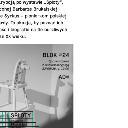
rypcją po wys­tawie „Sploty”,
conej Bar­barze Brukalskiej
ie Syrkus – pi­o­nierkom pol­skiej
rdy. To okazja, by poznać ich
ść i bi­ografie na tle bur­zli­wych
an XX wieku.