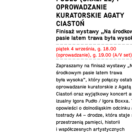
OPROWADZANIE
KURATORSKIE AGATY
CIASTOŃ
Finisaż wystawy „Na środ­k
pasie latem trawa była wyso
piątek 4 września, g. 18.00
(oprowadzanie), g. 19.00 (A/V set)
Za­praszamy na finisaż wystawy „
środ­kowym pasie latem trawa
była wysoka”, który połączy os­tat­
oprowadzanie ku­ra­torskie z Agatą
Ciastoń oraz wyjątkowy koncert a
iz­ualny Igora Pudło / Igora Boxxa. 
opowieści o dolnośląskim odcinku 
tostrady A4 – drodze, która staje 
przestrzenią pamięci, his­torii
i współczes­nych artysty­cznych