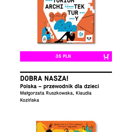
35 PLN
DOBRA NASZA!
Polska – prze­wod­nik dla dzieci
Mał­go­rza­ta Rusz­kow­ska, Klaudia
Kozińska