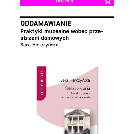
150 PLN
ODDAMAWIANIE
Prak­ty­ki mu­ze­al­ne wobec prze­
strze­ni domowych
Sara Herczyńska