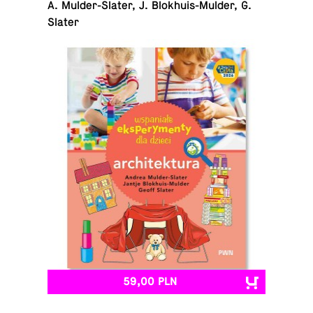
A. Mul­der-Sla­ter, J. Blo­khu­is-Mul­der, G.
Slater
59,00 PLN