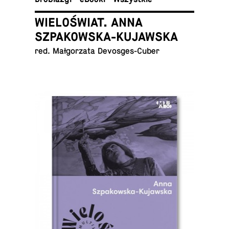
WIELOŚWIAT. ANNA
SZPAKOWSKA-KUJAWSKA
red. Mał­go­rza­ta Devosges-Cuber