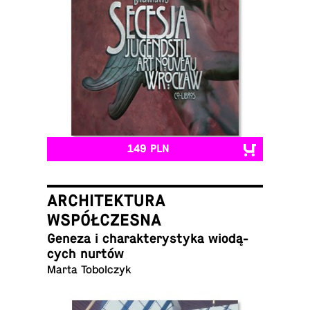
149 PLN
ARCHITEKTURA
WSPÓŁCZESNA
Geneza i cha­rak­te­ry­sty­ka wio­dą­
cych nurtów
Marta Tobolczyk