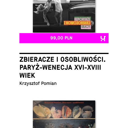
99,00 PLN
ZBIERACZE I OSOBLIWOŚCI.
PARYŻ-WENECJA XVI-XVIII
WIEK
Krzysz­tof Pomian