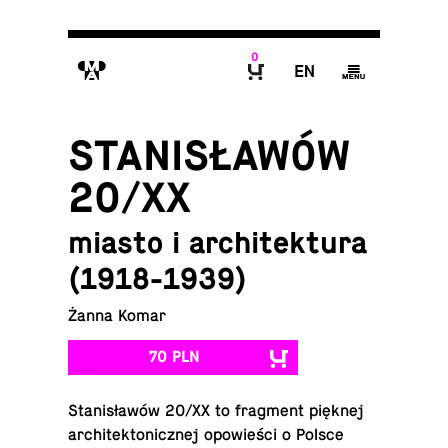
0
M
E
g
B
STANISŁAWÓW
20/XX
miasto i architektura
(1918-1939)
Żanna Komar
70 PLN
Sta­ni­sła­wów 20/XX to frag­ment pięknej
ar­chi­tek­to­nicz­nej opo­wie­ści o Polsce