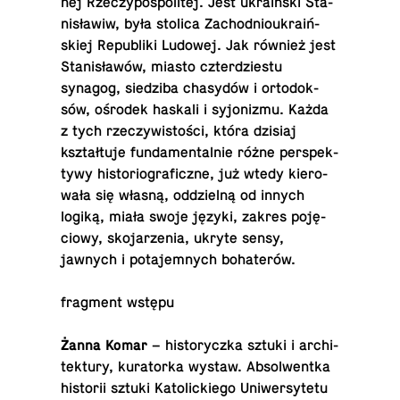
nej Rze­czy­po­spo­li­tej. Jest ukra­iń­ski Sta­
ni­sła­wiw, była stolica Za­chod­nio­ukra­iń­
skiej Re­pu­bli­ki Ludowej. Jak również jest
Sta­ni­sła­wów, miasto czter­dzie­stu
synagog, sie­dzi­ba cha­sy­dów i or­to­dok­
sów, ośrodek haskali i sy­jo­ni­zmu. Każda
z tych rze­czy­wi­sto­ści, która dzisiaj
kształ­tu­je fun­da­men­tal­nie różne per­spek­
ty­wy hi­sto­rio­gra­ficz­ne, już wtedy kie­ro­
wa­ła się własną, od­dziel­ną od innych
logiką, miała swoje języki, zakres po­ję­
cio­wy, sko­ja­rze­nia, ukryte sensy,
jawnych i po­ta­jem­nych bohaterów.
frag­ment wstępu
Żanna Komar
– hi­sto­rycz­ka sztuki i ar­chi­
tek­tu­ry, ku­ra­tor­ka wystaw. Ab­sol­went­ka
hi­sto­rii sztuki Ka­to­lic­kie­go Uni­wer­sy­te­tu