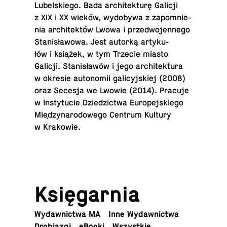
Lu­bel­skie­go. Bada ar­chi­tek­tu­rę Galicji
z XIX i XX wieków, wy­do­by­wa z za­po­mnie­
nia ar­chi­tek­tów Lwowa i przed­wo­jen­ne­go
Sta­ni­sła­wo­wa. Jest au­tor­ką ar­ty­ku­
łów i ksia­̨żek, w tym Trzecie miasto
Galicji. Sta­ni­sła­wów i jego ar­chi­tek­tu­ra
w okresie au­to­no­mii ga­li­cyj­skiej (2008)
oraz Secesja we Lwowie (2014). Pracuje
w In­sty­tu­cie Dzie­dzic­twa Eu­ro­pej­skie­go
Mie­̨dz­yn­ar­od­ow­ego Centrum Kultury
w Kra­ko­wie.
Księ­gar­nia
Wy­daw­nic­twa MA
Inne Wydawnictwa
Dro­bia­zgi
eBooki
Wszyst­kie