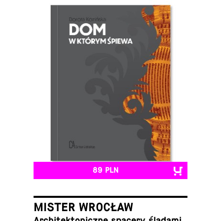
89 PLN
MISTER WROCŁAW
Ar­chi­tek­to­nicz­ne spacery śladami