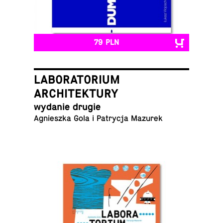
79 PLN
LABORATORIUM
ARCHITEKTURY
wydanie drugie
Agniesz­ka Gola i Pa­try­cja Mazurek