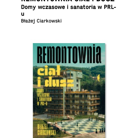
Domy wcza­so­we i sa­na­to­ria w PRL-
u
Błażej Ciarkowski