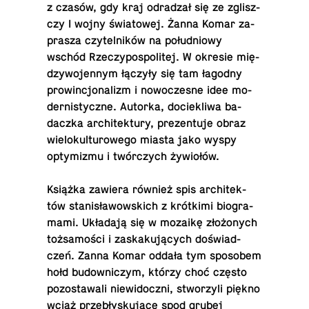
z czasów, gdy kraj od­ra­dzał się ze zglisz­
czy I wojny świa­to­wej. Żanna Komar za­
pra­sza czy­tel­ni­ków na po­łu­dnio­wy
wschód Rze­czy­po­spo­li­tej. W okresie mię­
dzy­wo­jen­nym łączyły się tam łagodny
pro­win­cjo­na­lizm i no­wo­cze­sne idee mo­
der­ni­stycz­ne. Autorka, do­cie­kli­wa ba­
dacz­ka ar­chi­tek­tu­ry, pre­zen­tu­je obraz
wie­lo­kul­tu­ro­we­go miasta jako wyspy
opty­mi­zmu i twór­czych żywiołów.
Książka zawiera również spis ar­chi­tek­
tów sta­ni­sła­wow­skich z krót­ki­mi bio­gra­
ma­mi. Ukła­da­ją się w mozaikę zło­żo­nych
toż­sa­mo­ści i za­ska­ku­ją­cych do­świad­
czeń. Zanna Komar oddała tym spo­so­bem
hołd bu­dow­ni­czym, którzy choć często
po­zo­sta­wa­li nie­wi­docz­ni, stwo­rzy­li piękno
wciąż prze­bły­sku­ją­ce spod grubej