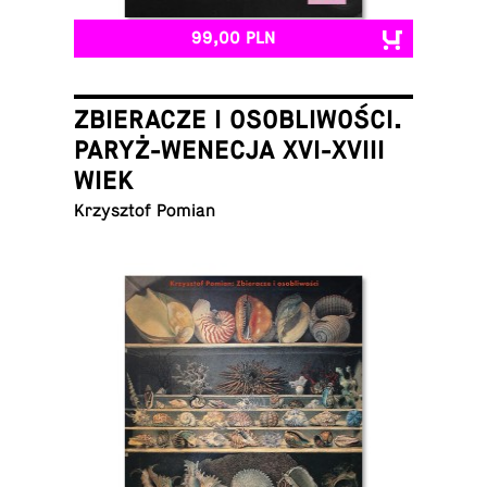
99,00 PLN
ZBIERACZE I OSOBLIWOŚCI.
PARYŻ-WENECJA XVI-XVIII
WIEK
Krzysz­tof Pomian