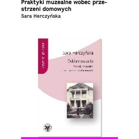
Prak­ty­ki mu­ze­al­ne wobec prze­
strze­ni domowych
Sara Herczyńska