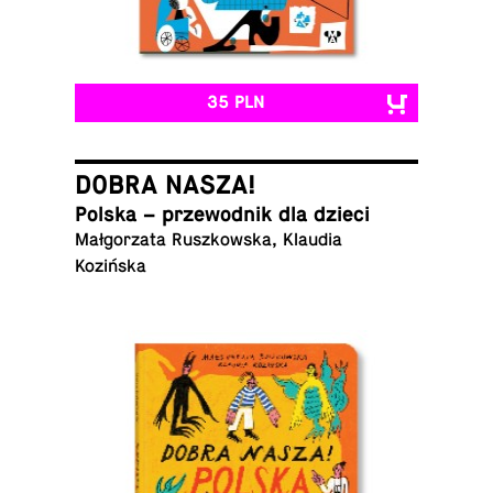
35 PLN
DOBRA NASZA!
Polska – prze­wod­nik dla dzieci
Mał­go­rza­ta Rusz­kow­ska, Klaudia
Kozińska