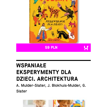
59 PLN
WSPANIAŁE
EKSPERYMENTY DLA
DZIECI. ARCHITEKTURA
A. Mul­der-Sla­ter, J. Blo­khu­is-Mul­der, G.
Slater