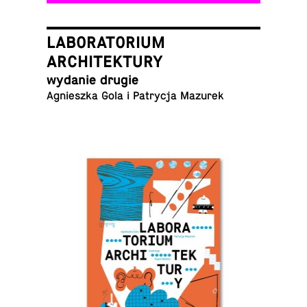
LABORATORIUM
ARCHITEKTURY
wydanie drugie
Agniesz­ka Gola i Pa­try­cja Mazurek