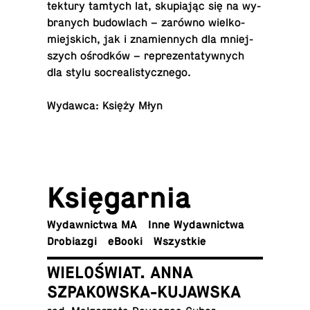
tek­tu­ry tamtych lat, sku­pia­jąc się na wy­
bra­nych bu­dow­lach – zarówno wiel­ko­
miej­skich, jak i zna­mien­nych dla mniej­
szych ośrod­ków – re­pre­zen­ta­tyw­nych
dla stylu socrealistycznego.
Wydawca: Księży Młyn
Księ­gar­nia
Wy­daw­nic­twa MA
Inne Wydawnictwa
Dro­bia­zgi
eBooki
Wszyst­kie
WIELOŚWIAT. ANNA
SZPAKOWSKA-KUJAWSKA