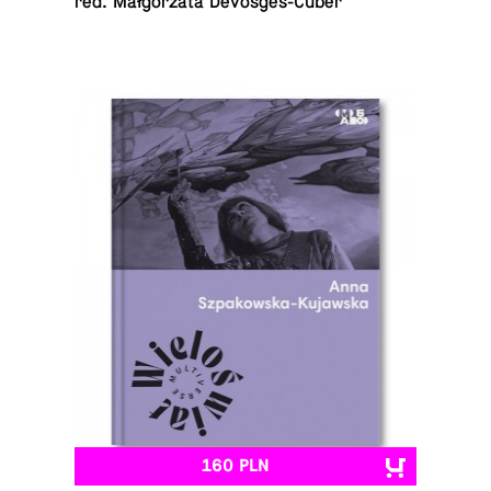
red. Mał­go­rza­ta Devosges-Cuber
160 PLN