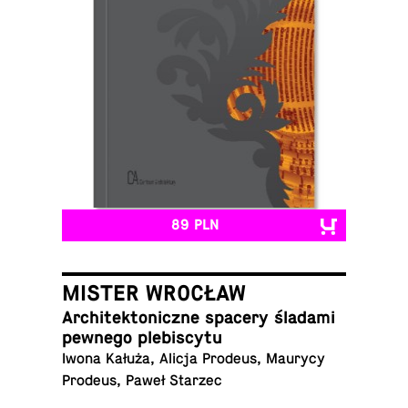
89 PLN
MISTER WROCŁAW
Ar­chi­tek­to­nicz­ne spacery śladami
pewnego plebiscytu
Iwona Kałuża, Alicja Prodeus, Maurycy
Prodeus, Paweł Starzec