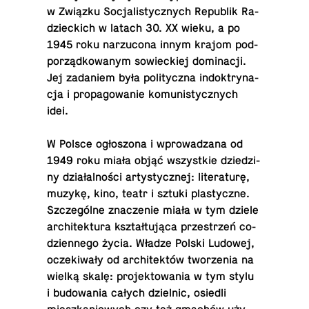
w Związku So­cja­li­stycz­nych Re­pu­blik Ra­
dziec­kich w latach 30. XX wieku, a po
1945 roku na­rzu­co­na innym krajom pod­
po­rząd­ko­wa­nym so­wiec­kiej do­mi­na­cji.
Jej za­da­niem była po­li­tycz­na in­dok­try­na­
cja i pro­pa­go­wa­nie ko­mu­ni­stycz­nych
idei.
W Polsce ogło­szo­na i wpro­wa­dza­na od
1949 roku miała objąć wszyst­kie dzie­dzi­
ny dzia­łal­no­ści ar­ty­stycz­nej: li­te­ra­tu­rę,
muzykę, kino, teatr i sztuki pla­stycz­ne.
Szcze­gól­ne zna­cze­nie miała w tym dziele
ar­chi­tek­tu­ra kształ­tu­ją­ca prze­strzeń co­
dzien­ne­go życia. Władze Polski Ludowej,
ocze­ki­wa­ły od ar­chi­tek­tów two­rze­nia na
wielką skalę: pro­jek­to­wa­nia w tym stylu
i bu­do­wa­nia całych dziel­nic, osiedli