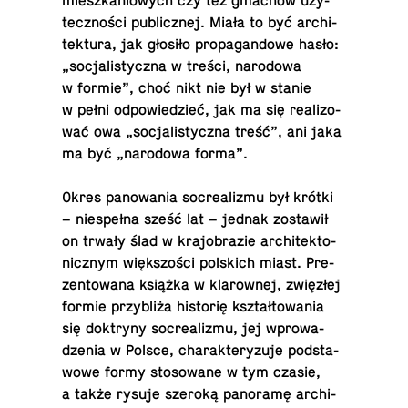
miesz­ka­nio­wych czy też gmachów uży­
tecz­no­ści pu­blicz­nej. Miała to być ar­chi­
tek­tu­ra, jak głosiło pro­pa­gan­do­we hasło:
„so­cja­li­stycz­na w treści, na­ro­do­wa
w formie”, choć nikt nie był w stanie
w pełni od­po­wie­dzieć, jak ma się re­ali­zo­
wać owa „so­cja­li­stycz­na treść”, ani jaka
ma być „na­ro­do­wa forma”.
Okres pa­no­wa­nia so­cre­ali­zmu był krótki
– nie­speł­na sześć lat – jednak zo­sta­wił
on trwały ślad w kra­jo­bra­zie ar­chi­tek­to­
nicz­nym więk­szo­ści pol­skich miast. Pre­
zen­to­wa­na książka w kla­row­nej, zwię­złej
formie przy­bli­ża hi­sto­rię kształ­to­wa­nia
się dok­try­ny so­cre­ali­zmu, jej wpro­wa­
dze­nia w Polsce, cha­rak­te­ry­zu­je pod­sta­
wo­we formy sto­so­wa­ne w tym czasie,
a także rysuje szeroką pa­no­ra­mę ar­chi­