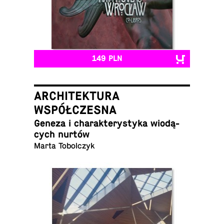
149 PLN
ARCHITEKTURA
WSPÓŁCZESNA
Geneza i cha­rak­te­ry­sty­ka wio­dą­
cych nurtów
Marta Tobolczyk