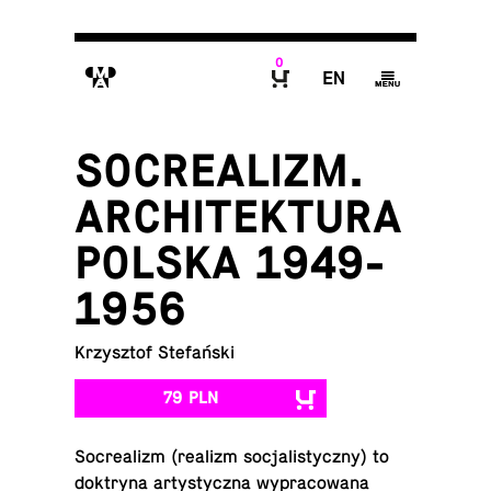
0
M
E
g
B
SOCREALIZM.
ARCHITEKTURA
POLSKA 1949-
1956
Krzysztof Stefański
79 PLN
So­cre­alizm (realizm so­cja­li­stycz­ny) to
dok­try­na ar­ty­stycz­na wy­pra­co­wa­na