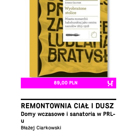
89,00 PLN
REMONTOWNIA CIAŁ I DUSZ
Domy wcza­so­we i sa­na­to­ria w PRL-
u
Błażej Ciarkowski