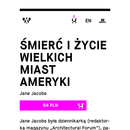
0
M
E
g
B
ŚMIERĆ I ŻYCIE
WIELKICH
MIAST
AMERYKI
Jane Jacobs
64 PLN
Jane Jacobs była dzien­ni­kar­ką (re­dak­tor­
ką ma­ga­zy­nu „Ar­chi­tec­tu­ral Forum”), pa­