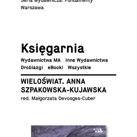
Seria wy­daw­ni­cza: Fun­da­men­ty
Warszawa
Księ­gar­nia
Wy­daw­nic­twa MA
Inne Wydawnictwa
Dro­bia­zgi
eBooki
Wszyst­kie
WIELOŚWIAT. ANNA
SZPAKOWSKA-KUJAWSKA
red. Mał­go­rza­ta Devosges-Cuber