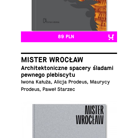
89 PLN
MISTER WROCŁAW
Ar­chi­tek­to­nicz­ne spacery śladami
pewnego plebiscytu
Iwona Kałuża, Alicja Prodeus, Maurycy
Prodeus, Paweł Starzec