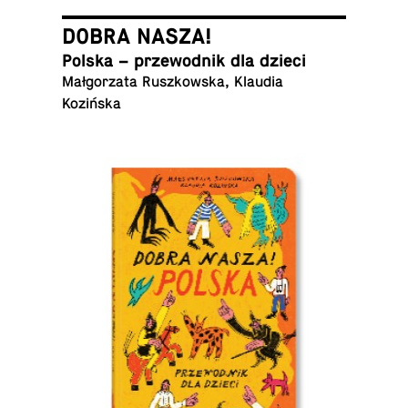
DOBRA NASZA!
Polska – prze­wod­nik dla dzieci
Mał­go­rza­ta Rusz­kow­ska, Klaudia
Kozińska