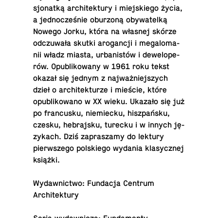
sjo­nat­ką ar­chi­tek­tu­ry i miej­skie­go życia,
a jed­no­cze­śnie obu­rzo­ną oby­wa­tel­ką
Nowego Jorku, która na własnej skórze
od­czu­wa­ła skutki aro­gan­cji i me­ga­lo­ma­
nii władz miasta, urba­ni­stów i de­we­lo­pe­
rów. Opu­bli­ko­wa­ny w 1961 roku tekst
okazał się jednym z naj­waż­niej­szych
dzieł o ar­chi­tek­tu­rze i mieście, które
opu­bli­ko­wa­no w XX wieku. Ukazało się już
po fran­cu­sku, nie­miec­ku, hisz­pań­sku,
czesku, he­braj­sku, turecku i w innych ję­
zy­kach. Dziś za­pra­sza­my do lektury
pierw­sze­go pol­skie­go wydania kla­sycz­nej
książki.
Wy­daw­nic­two: Fun­da­cja Centrum
Architektury