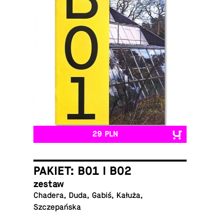
29 PLN
PAKIET: B01 I B02
zestaw
Chadera, Duda, Gabiś, Kałuża,
Szczepańska