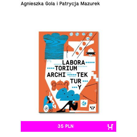
Agniesz­ka Gola i Pa­try­cja Mazurek
35 PLN