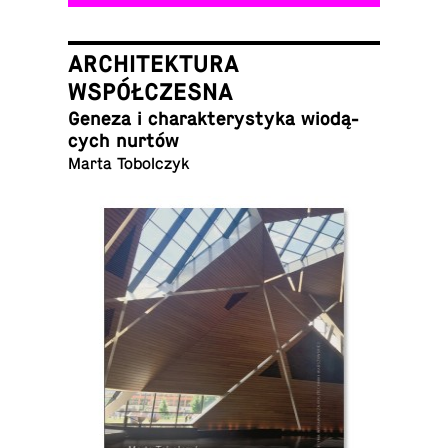
ARCHITEKTURA
WSPÓŁCZESNA
Geneza i cha­rak­te­ry­sty­ka wio­dą­
cych nurtów
Marta Tobolczyk