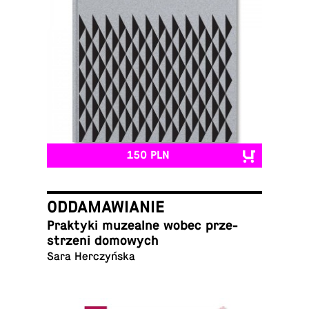
150 PLN
ODDAMAWIANIE
Prak­ty­ki mu­ze­al­ne wobec prze­
strze­ni domowych
Sara Herczyńska