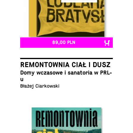
89,00 PLN
REMONTOWNIA CIAŁ I DUSZ
Domy wcza­so­we i sa­na­to­ria w PRL-
u
Błażej Ciarkowski