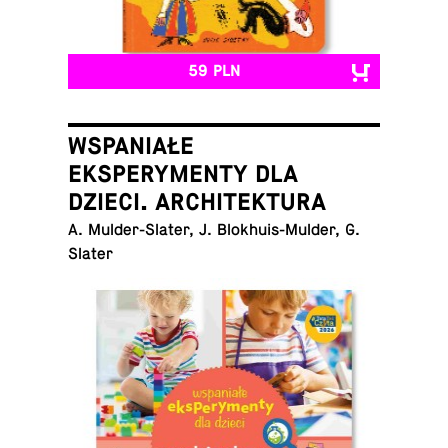
59 PLN
WSPANIAŁE
EKSPERYMENTY DLA
DZIECI. ARCHITEKTURA
A. Mul­der-Sla­ter, J. Blo­khu­is-Mul­der, G.
Slater