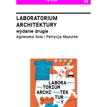
79 PLN
LABORATORIUM
ARCHITEKTURY
wydanie drugie
Agniesz­ka Gola i Pa­try­cja Mazurek