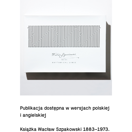
Pu­bli­ka­cja do­stęp­na w wer­sjach pol­skiej
i an­giel­skiej
Książka Wacław Szpa­kow­ski 1883–1973.