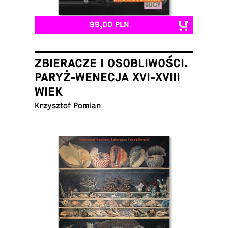
99,00 PLN
ZBIERACZE I OSOBLIWOŚCI.
PARYŻ-WENECJA XVI-XVIII
WIEK
Krzysz­tof Pomian