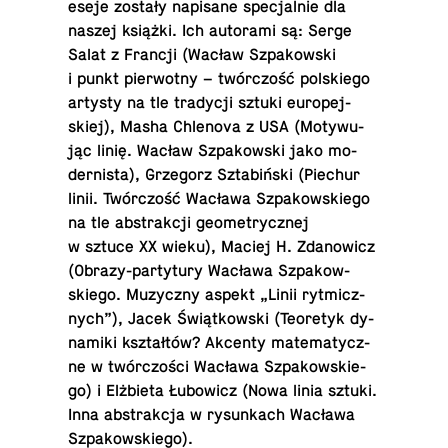
eseje zostały na­pi­sa­ne spe­cjal­nie dla
naszej książki. Ich au­to­ra­mi są: Serge
Salat z Francji (Wacław Szpa­kow­ski
i punkt pier­wot­ny – twór­czość pol­skie­go
artysty na tle tra­dy­cji sztuki eu­ro­pej­
skiej), Masha Chle­no­va z USA (Mo­ty­wu­
jąc linię. Wacław Szpa­kow­ski jako mo­
der­ni­sta), Grze­gorz Szta­biń­ski (Piechur
linii. Twór­czość Wacława Szpa­kow­skie­go
na tle abs­trak­cji geo­me­trycz­nej
w sztuce XX wieku), Maciej H. Zda­no­wicz
(Ob­ra­zy-par­ty­tu­ry Wacława Szpa­kow­
skie­go. Mu­zycz­ny aspekt „Linii ryt­micz­
nych”), Jacek Świąt­kow­ski (Teo­re­tyk dy­
na­mi­ki kształ­tów? Akcenty ma­te­ma­tycz­
ne w twór­czo­ści Wacława Szpa­kow­skie­
go) i Elż­bie­ta Łu­bo­wicz (Nowa linia sztuki.
Inna abs­trak­cja w ry­sun­kach Wacława
Szpakowskiego).