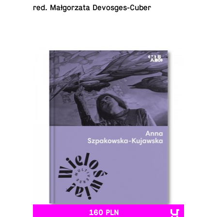
red. Mał­go­rza­ta Devosges-Cuber
160 PLN