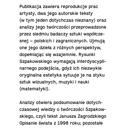
Pu­bli­ka­cja zawiera re­pro­duk­cje prac
artysty, dwa jego au­tor­skie teksty
(w tym jeden do­tych­czas nie­zna­ny) oraz
analizy jego twór­czo­ści prze­pro­wa­dzo­ne
przez siedmiu badaczy sztuki współ­cze­
snej – pol­skich i za­gra­nicz­nych. Ujmują
one jego dzieła z różnych per­spek­tyw,
do­peł­nia­jąc się wza­jem­nie. Rysunki
Szpa­kow­skie­go wy­ma­ga­ją in­ter­dy­scy­pli­
nar­ne­go po­dej­ścia, gdyż ich nie­zwy­kle
ory­gi­nal­na es­te­ty­ka sytuuje je na styku
sztuk wi­zu­al­nych, muzyki i nauki
(matematyki).
Analizy otwiera pod­su­mo­wa­nie do­tych­
cza­so­wej wiedzy o twór­czo­ści Szpa­kow­
skie­go, czyli tekst Janusza Za­grodz­kie­go
Opi­sa­nie świata z 1998 roku; po­zo­sta­łe