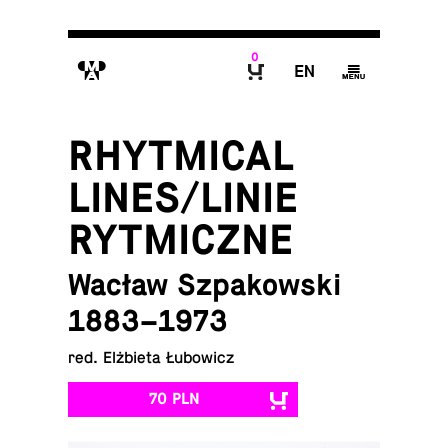
0
M
E
g
B
RHYTMICAL
LINES/LINIE
RYTMICZNE
Wacław Szpakowski
1883–1973
red. Elżbieta Łubowicz
70 PLN