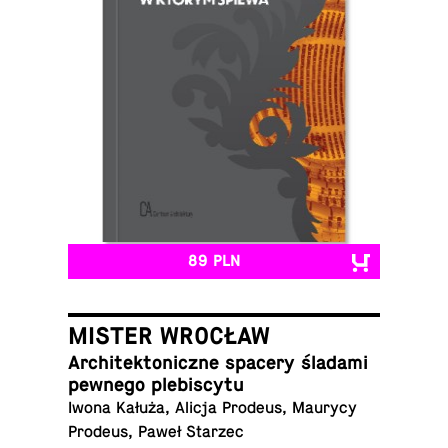
89 PLN
MISTER WROCŁAW
Ar­chi­tek­to­nicz­ne spacery śladami
pewnego plebiscytu
Iwona Kałuża, Alicja Prodeus, Maurycy
Prodeus, Paweł Starzec