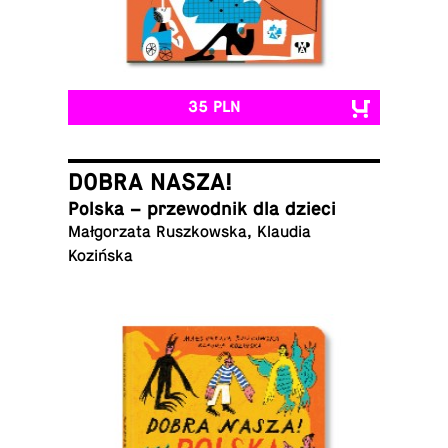
35 PLN
DOBRA NASZA!
Polska – prze­wod­nik dla dzieci
Mał­go­rza­ta Rusz­kow­ska, Klaudia
Kozińska