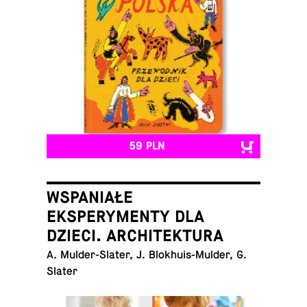
59 PLN
WSPANIAŁE
EKSPERYMENTY DLA
DZIECI. ARCHITEKTURA
A. Mul­der-Sla­ter, J. Blo­khu­is-Mul­der, G.
Slater