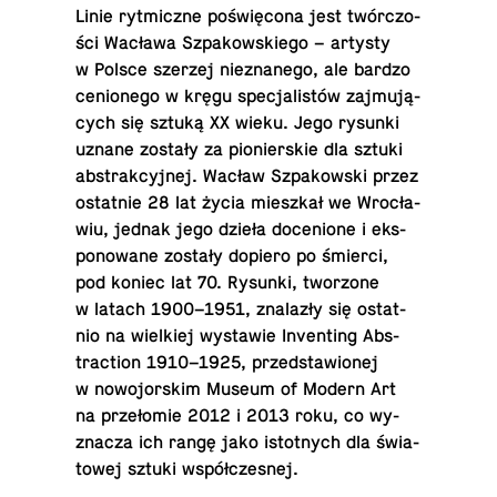
Linie ryt­micz­ne po­świę­co­na jest twór­czo­
ści Wacława Szpa­kow­skie­go – artysty
w Polsce szerzej nie­zna­ne­go, ale bardzo
ce­nio­ne­go w kręgu spe­cja­li­stów zaj­mu­ją­
cych się sztuką XX wieku. Jego rysunki
uznane zostały za pio­nier­skie dla sztuki
abs­trak­cyj­nej. Wacław Szpa­kow­ski przez
ostat­nie 28 lat życia miesz­kał we Wro­cła­
wiu, jednak jego dzieła do­ce­nio­ne i eks­
po­no­wa­ne zostały dopiero po śmierci,
pod koniec lat 70. Rysunki, two­rzo­ne
w latach 1900–1951, zna­la­zły się ostat­
nio na wiel­kiej wy­sta­wie In­ven­ting Abs­
trac­tion 1910–1925, przed­sta­wio­nej
w no­wo­jor­skim Museum of Modern Art
na prze­ło­mie 2012 i 2013 roku, co wy­
zna­cza ich rangę jako istot­nych dla świa­
to­wej sztuki współczesnej.