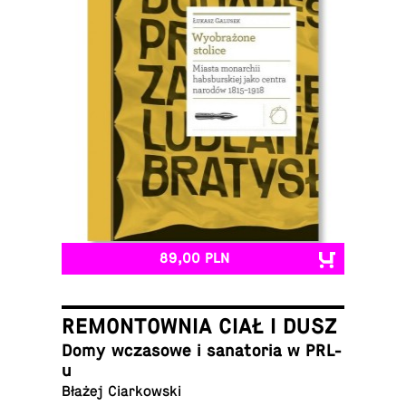
89,00 PLN
REMONTOWNIA CIAŁ I DUSZ
Domy wcza­so­we i sa­na­to­ria w PRL-
u
Błażej Ciarkowski