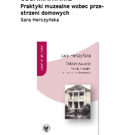
Prak­ty­ki mu­ze­al­ne wobec prze­
strze­ni domowych
Sara Herczyńska