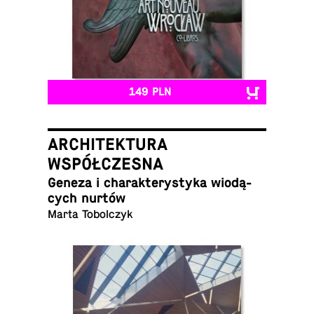
149 PLN
ARCHITEKTURA
WSPÓŁCZESNA
Geneza i cha­rak­te­ry­sty­ka wio­dą­
cych nurtów
Marta Tobolczyk