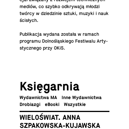
mediów, co szybko od­kry­wa­ją młodzi
twórcy w dzie­dzi­nie sztuki, muzyki i nauk
ścisłych.
Pu­bli­ka­cja wydana została w ramach
pro­gra­mu Dol­no­ślą­skie­go Fe­sti­wa­lu Ar­ty­
stycz­ne­go przy OKiS.
Księ­gar­nia
Wy­daw­nic­twa MA
Inne Wydawnictwa
Dro­bia­zgi
eBooki
Wszyst­kie
WIELOŚWIAT. ANNA
SZPAKOWSKA-KUJAWSKA