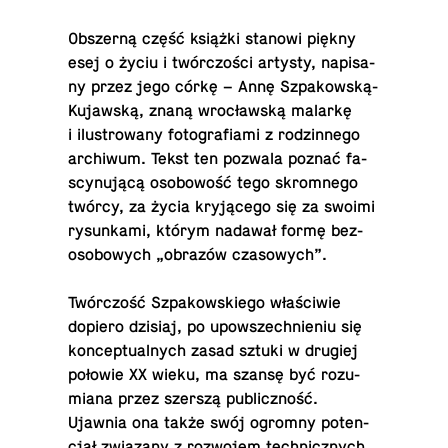
Ob­szer­ną część książki stanowi piękny
esej o życiu i twór­czo­ści artysty, na­pi­sa­
ny przez jego córkę – Annę Szpa­kow­ską-
Ku­jaw­ską, znaną wro­cław­ską malarkę
i ilu­stro­wa­ny fo­to­gra­fia­mi z ro­dzin­ne­go
ar­chi­wum. Tekst ten pozwala poznać fa­
scy­nu­ją­cą oso­bo­wość tego skrom­ne­go
twórcy, za życia kry­ją­ce­go się za swoimi
ry­sun­ka­mi, którym nadawał formę bez­
oso­bo­wych „obrazów cza­so­wych”.
Twór­czość Szpa­kow­skie­go wła­ści­wie
dopiero dzisiaj, po upo­wszech­nie­niu się
kon­cep­tu­al­nych zasad sztuki w drugiej
połowie XX wieku, ma szansę być ro­zu­
mia­na przez szerszą pu­blicz­ność.
Ujawnia ona także swój ogromny po­ten­
cjał zwią­za­ny z roz­wo­jem tech­nicz­nych