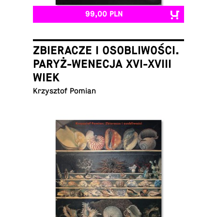
99,00 PLN
ZBIERACZE I OSOBLIWOŚCI.
PARYŻ-WENECJA XVI-XVIII
WIEK
Krzysz­tof Pomian