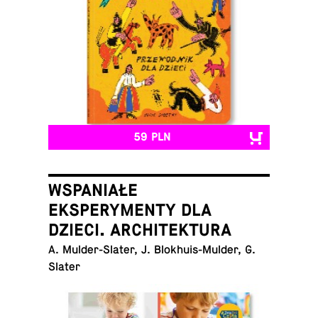
59 PLN
WSPANIAŁE
EKSPERYMENTY DLA
DZIECI. ARCHITEKTURA
A. Mul­der-Sla­ter, J. Blo­khu­is-Mul­der, G.
Slater