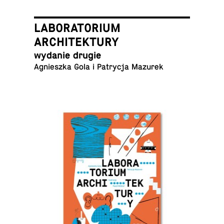
LABORATORIUM
ARCHITEKTURY
wydanie drugie
Agniesz­ka Gola i Pa­try­cja Mazurek