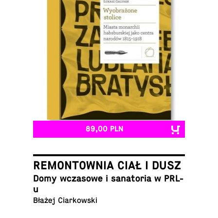
89,00 PLN
REMONTOWNIA CIAŁ I DUSZ
Domy wcza­so­we i sa­na­to­ria w PRL-
u
Błażej Ciarkowski