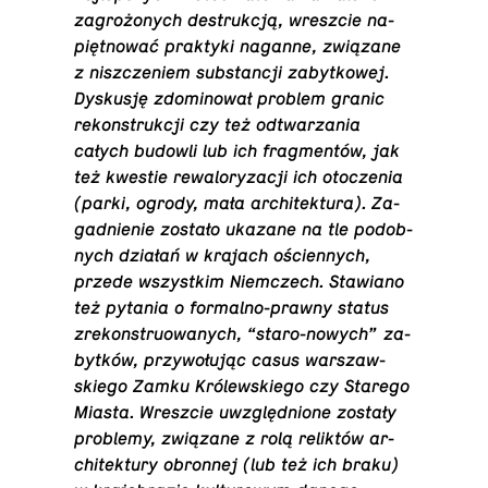
za­gro­żo­nych de­struk­cją, wresz­cie na­
pięt­no­wać prak­ty­ki naganne, zwią­za­ne
z nisz­cze­niem sub­stan­cji za­byt­ko­wej.
Dys­ku­sję zdo­mi­no­wał problem granic
re­kon­struk­cji czy też od­twa­rza­nia
całych budowli lub ich frag­men­tów, jak
też kwestie re­wa­lo­ry­za­cji ich oto­cze­nia
(parki, ogrody, mała ar­chi­tek­tu­ra). Za­
gad­nie­nie zostało ukazane na tle po­dob­
nych działań w krajach ościen­nych,
przede wszyst­kim Niem­czech. Sta­wia­no
też pytania o for­mal­no-praw­ny status
zre­kon­stru­owa­nych, “sta­ro-no­wych” za­
byt­ków, przy­wo­łu­jąc casus war­szaw­
skie­go Zamku Kró­lew­skie­go czy Starego
Miasta. Wresz­cie uwzględ­nio­ne zostały
pro­ble­my, zwią­za­ne z rolą re­lik­tów ar­
chi­tek­tu­ry obron­nej (lub też ich braku)