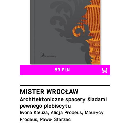
89 PLN
MISTER WROCŁAW
Ar­chi­tek­to­nicz­ne spacery śladami
pewnego plebiscytu
Iwona Kałuża, Alicja Prodeus, Maurycy
Prodeus, Paweł Starzec