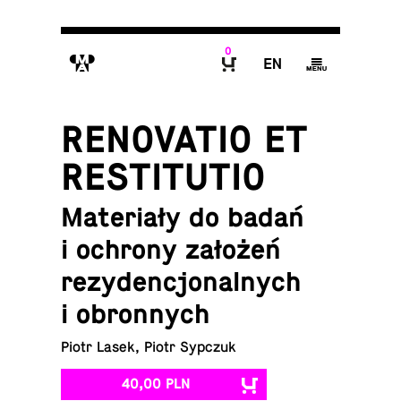
0
M
E
g
B
RENOVATIO ET
RESTITUTIO
Materiały do badań
i ochrony założeń
rezydencjonalnych
i obronnych
Piotr Lasek, Piotr Sypczuk
40,00 PLN