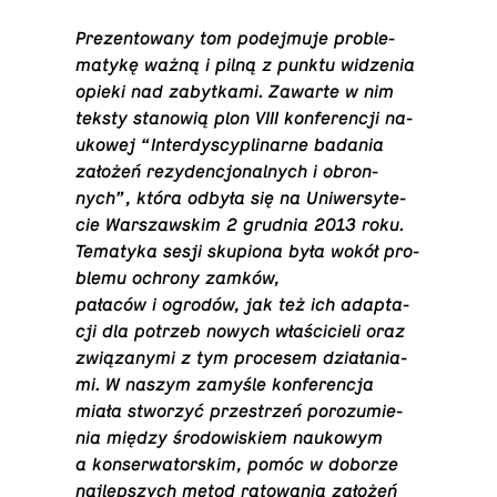
Pre­zen­to­wa­ny tom po­dej­mu­je pro­ble­
ma­ty­kę ważną i pilną z punktu wi­dze­nia
opieki nad za­byt­ka­mi. Zawarte w nim
teksty sta­no­wią plon VIII kon­fe­ren­cji na­
uko­wej “In­ter­dy­scy­pli­nar­ne badania
założeń re­zy­den­cjo­nal­nych i obron­
nych”, która odbyła się na Uni­wer­sy­te­
cie War­szaw­skim 2 grudnia 2013 roku.
Te­ma­ty­ka sesji sku­pio­na była wokół pro­
ble­mu ochrony zamków,
pałaców i ogrodów, jak też ich ad­ap­ta­
cji dla potrzeb nowych wła­ści­cie­li oraz
zwią­za­ny­mi z tym pro­ce­sem dzia­ła­nia­
mi. W naszym zamyśle kon­fe­ren­cja
miała stwo­rzyć prze­strzeń po­ro­zu­mie­
nia między śro­do­wi­skiem na­uko­wym
a kon­ser­wa­tor­skim, pomóc w doborze
naj­lep­szych metod ra­to­wa­nia założeń