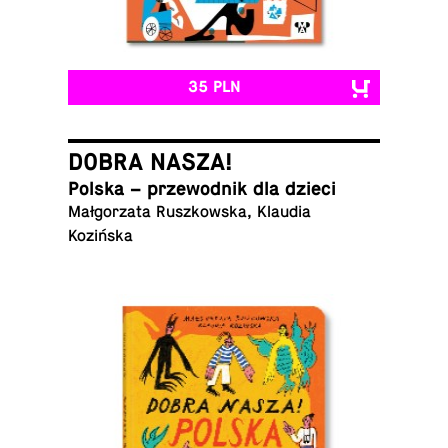
35 PLN
DOBRA NASZA!
Polska – prze­wod­nik dla dzieci
Mał­go­rza­ta Rusz­kow­ska, Klaudia
Kozińska