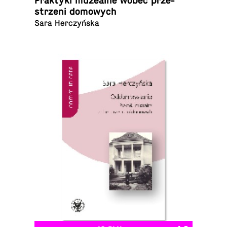
Prak­ty­ki mu­ze­al­ne wobec prze­
strze­ni domowych
Sara Herczyńska