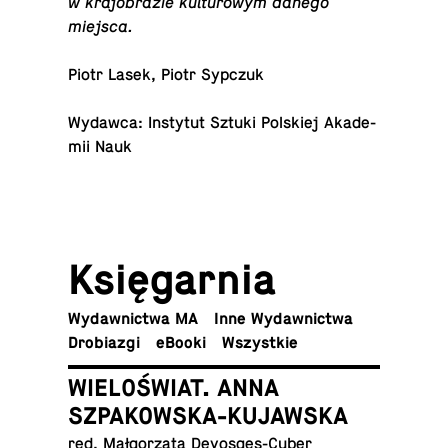
w kra­jo­bra­zie kul­tu­ro­wym danego
miejsca.
Piotr Lasek, Piotr Sypczuk
Wydawca: In­sty­tut Sztuki Pol­skiej Aka­de­
mii Nauk
Księ­gar­nia
Wy­daw­nic­twa MA
Inne Wydawnictwa
Dro­bia­zgi
eBooki
Wszyst­kie
WIELOŚWIAT. ANNA
SZPAKOWSKA-KUJAWSKA
red. Mał­go­rza­ta Devosges-Cuber