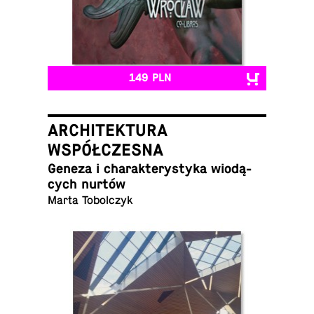
149 PLN
ARCHITEKTURA
WSPÓŁCZESNA
Geneza i cha­rak­te­ry­sty­ka wio­dą­
cych nurtów
Marta Tobolczyk