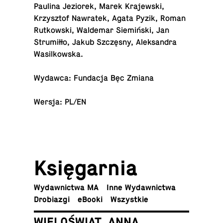
Paulina Je­zio­rek, Marek Kra­jew­ski,
Krzysz­tof Na­wra­tek, Agata Pyzik, Roman
Rut­kow­ski, Wal­de­mar Sie­miń­ski, Jan
Stru­mił­ło, Jakub Szczę­sny, Alek­san­dra
Wasilkowska.
Wydawca: Fun­da­cja Bęc Zmiana
Wersja: PL/EN
Księ­gar­nia
Wy­daw­nic­twa MA
Inne Wydawnictwa
Dro­bia­zgi
eBooki
Wszyst­kie
WIELOŚWIAT. ANNA