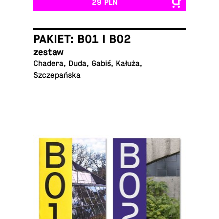
29 PLN
PAKIET: B01 I B02
zestaw
Chadera, Duda, Gabiś, Kałuża,
Szczepańska