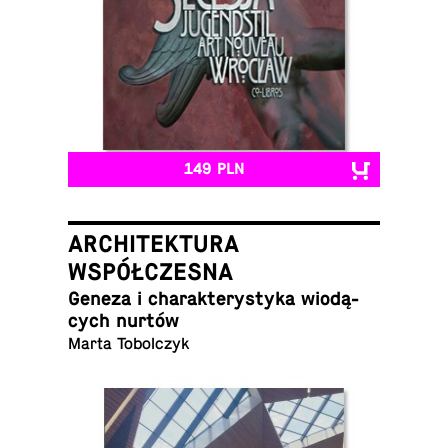
149 PLN
ARCHITEKTURA
WSPÓŁCZESNA
Geneza i cha­rak­te­ry­sty­ka wio­dą­
cych nurtów
Marta Tobolczyk