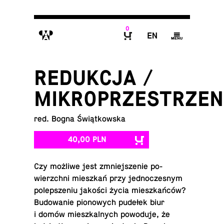
0
M
E
g
B
REDUKCJA /
MIKROPRZESTRZEN
red. Bogna Świątkowska
40,00 PLN
Czy możliwe jest zmniej­sze­nie po­
wierzch­ni miesz­kań przy jed­no­cze­snym
po­lep­sze­niu jakości życia miesz­kań­ców?
Bu­do­wa­nie pio­no­wych pudełek biur
i domów miesz­kal­nych po­wo­du­je, że