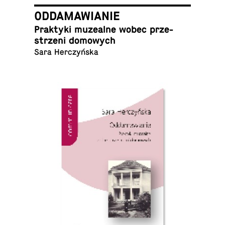
ODDAMAWIANIE
Prak­ty­ki mu­ze­al­ne wobec prze­
strze­ni domowych
Sara Herczyńska