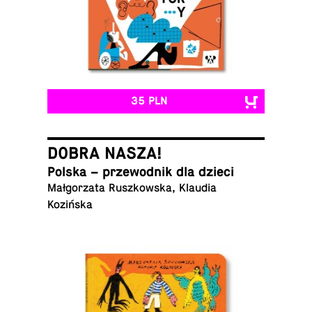
35 PLN
DOBRA NASZA!
Polska – prze­wod­nik dla dzieci
Mał­go­rza­ta Rusz­kow­ska, Klaudia
Kozińska