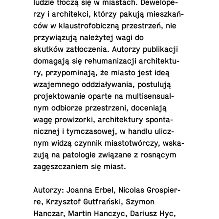
ludzie tłoczą się w mia­stach. De­we­lo­pe­
rzy i ar­chi­tek­ci, którzy pakują miesz­kań­
ców w klau­stro­fo­bicz­ną prze­strzeń, nie
przy­wią­zu­ją na­le­ży­tej wagi do
skutków za­tło­cze­nia. Autorzy pu­bli­ka­cji
do­ma­ga­ją się re­hu­ma­ni­za­cji ar­chi­tek­tu­
ry, przy­po­mi­na­ją, że miasto jest ideą
wza­jem­ne­go od­dzia­ły­wa­nia, po­stu­lu­ją
pro­jek­to­wa­nie oparte na mul­ti­sen­su­al­
nym od­bio­rze prze­strze­ni, do­ce­nia­ją
wagę pro­wi­zor­ki, ar­chi­tek­tu­ry spon­ta­
nicz­nej i tym­cza­so­wej, w handlu ulicz­
nym widzą czynnik mia­sto­twór­czy, wska­
zu­ją na pa­to­lo­gie zwią­za­ne z ro­sną­cym
za­gęsz­cza­niem się miast.
Autorzy: Joanna Erbel, Nicolas Gro­spier­
re, Krzysz­tof Gut­frań­ski, Szymon
Hanczar, Martin Hanczyc, Dariusz Hyc,