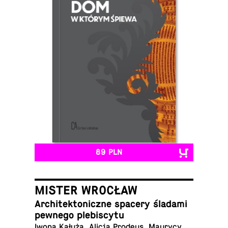
89 PLN
MISTER WROCŁAW
Ar­chi­tek­to­nicz­ne spacery śladami
pewnego plebiscytu
Iwona Kałuża, Alicja Prodeus, Maurycy