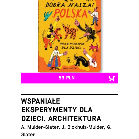
59 PLN
WSPANIAŁE
EKSPERYMENTY DLA
DZIECI. ARCHITEKTURA
A. Mul­der-Sla­ter, J. Blo­khu­is-Mul­der, G.
Slater