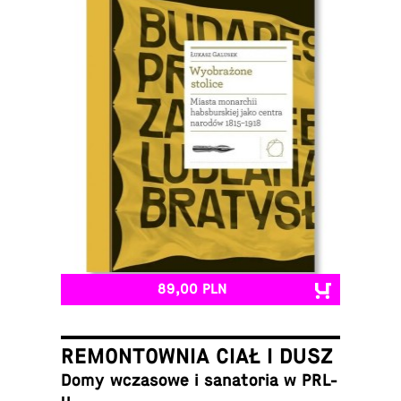
89,00 PLN
REMONTOWNIA CIAŁ I DUSZ
Domy wcza­so­we i sa­na­to­ria w PRL-
u