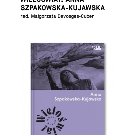
SZPAKOWSKA-KUJAWSKA
red. Mał­go­rza­ta Devosges-Cuber