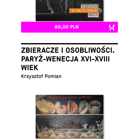
99,00 PLN
ZBIERACZE I OSOBLIWOŚCI.
PARYŻ-WENECJA XVI-XVIII
WIEK
Krzysz­tof Pomian