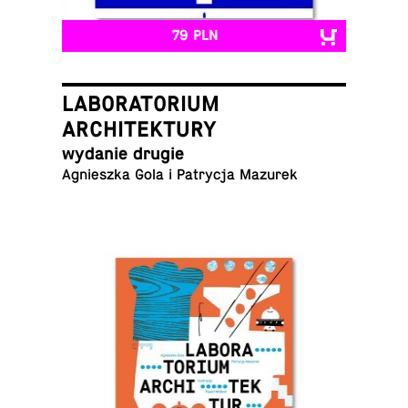
79 PLN
LABORATORIUM
ARCHITEKTURY
wydanie drugie
Agniesz­ka Gola i Pa­try­cja Mazurek