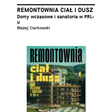
REMONTOWNIA CIAŁ I DUSZ
Domy wcza­so­we i sa­na­to­ria w PRL-
u
Błażej Ciarkowski