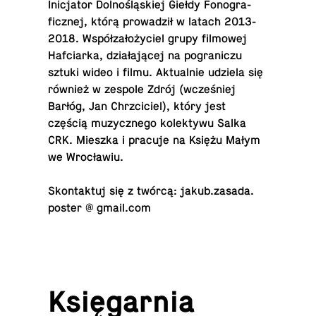
Ini­cja­tor Dol­no­ślą­skiej Giełdy Fo­no­gra­
ficz­nej, którą pro­wa­dził w latach 2013-
2018. Współ­za­ło­ży­ciel grupy fil­mo­wej
Haf­ciar­ka, dzia­ła­ją­cej na po­gra­ni­czu
sztuki wideo i filmu. Ak­tu­al­nie udziela się
również w zespole Zdrój (wcze­śniej
Barłóg, Jan Chrzci­ciel), który jest
częścią mu­zycz­ne­go ko­lek­ty­wu Salka
CRK. Mieszka i pracuje na Księżu Małym
we Wrocławiu.
Skon­tak­tuj się z twórcą: jakub.​zasada.​
poster @ gmail.com
Księ­gar­nia