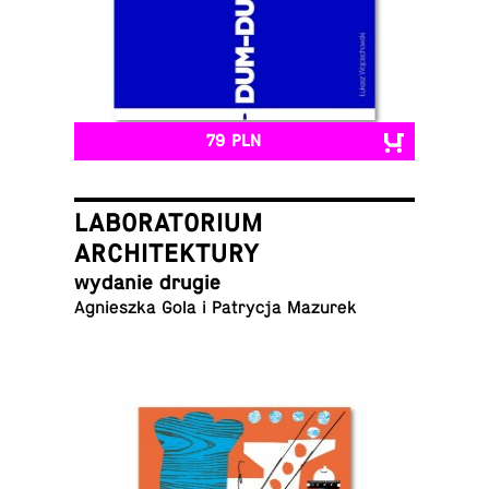
79 PLN
LABORATORIUM
ARCHITEKTURY
wydanie drugie
Agniesz­ka Gola i Pa­try­cja Mazurek