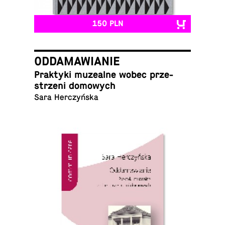
150 PLN
ODDAMAWIANIE
Prak­ty­ki mu­ze­al­ne wobec prze­
strze­ni domowych
Sara Herczyńska