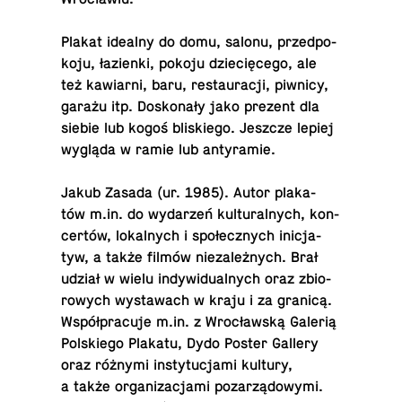
Plakat idealny do domu, salonu, przed­po­
ko­ju, ła­zien­ki, pokoju dzie­cię­ce­go, ale
też ka­wiar­ni, baru, re­stau­ra­cji, piwnicy,
garażu itp. Do­sko­na­ły jako prezent dla
siebie lub kogoś bli­skie­go. Jeszcze lepiej
wygląda w ramie lub antyramie.
Jakub Zasada (ur. 1985). Autor pla­ka­
tów m.​in. do wy­da­rzeń kul­tu­ral­nych, kon­
cer­tów, lo­kal­nych i spo­łecz­nych ini­cja­
tyw, a także filmów nie­za­leż­nych. Brał
udział w wielu in­dy­wi­du­al­nych oraz zbio­
ro­wych wy­sta­wach w kraju i za granicą.
Współ­pra­cu­je m.​in. z Wro­cław­ską Galerią
Pol­skie­go Plakatu, Dydo Poster Gallery
oraz różnymi in­sty­tu­cja­mi kultury,
a także or­ga­ni­za­cja­mi po­za­rzą­do­wy­mi.