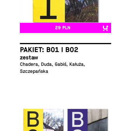
29 PLN
PAKIET: B01 I B02
zestaw
Chadera, Duda, Gabiś, Kałuża,
Szczepańska