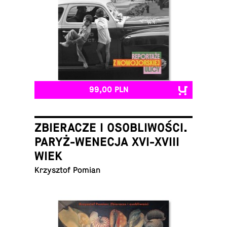
99,00 PLN
ZBIERACZE I OSOBLIWOŚCI.
PARYŻ-WENECJA XVI-XVIII
WIEK
Krzysz­tof Pomian