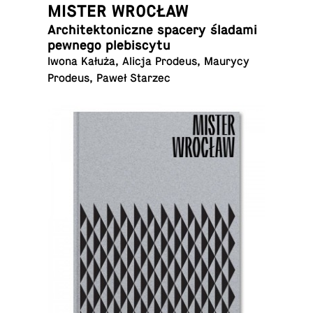
MISTER WROCŁAW
Ar­chi­tek­to­nicz­ne spacery śladami
pewnego plebiscytu
Iwona Kałuża, Alicja Prodeus, Maurycy
Prodeus, Paweł Starzec