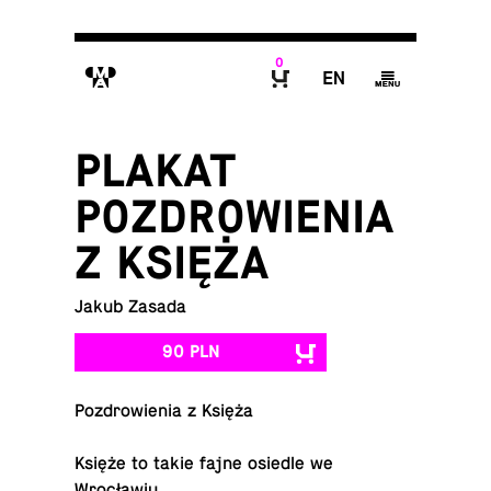
0
M
E
g
B
PLAKAT
POZDROWIENIA
Z KSIĘŻA
Jakub Zasada
90 PLN
Po­zdro­wie­nia z Księża
Księże to takie fajne osiedle we
Wrocławiu.