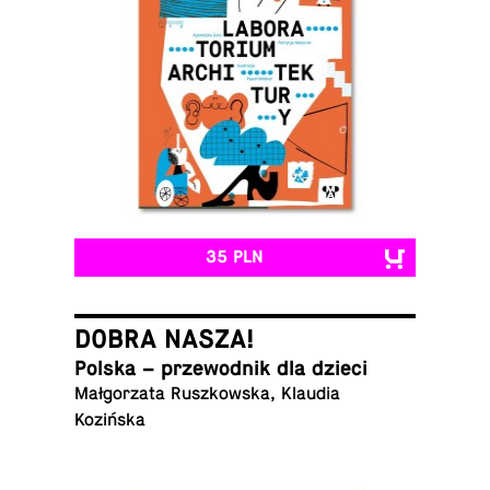
35 PLN
DOBRA NASZA!
Polska – prze­wod­nik dla dzieci
Mał­go­rza­ta Rusz­kow­ska, Klaudia
Kozińska