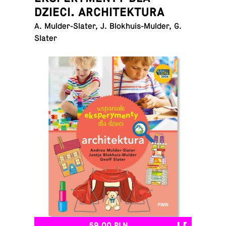
DZIECI. ARCHITEKTURA
A. Mul­der-Sla­ter, J. Blo­khu­is-Mul­der, G.
Slater
59,00 PLN