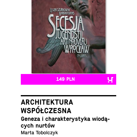
149 PLN
ARCHITEKTURA
WSPÓŁCZESNA
Geneza i cha­rak­te­ry­sty­ka wio­dą­
cych nurtów
Marta Tobolczyk