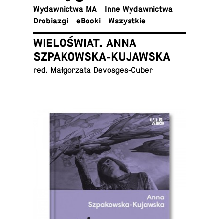
Wy­daw­nic­twa MA
Inne Wydawnictwa
Dro­bia­zgi
eBooki
Wszyst­kie
WIELOŚWIAT. ANNA
SZPAKOWSKA-KUJAWSKA
red. Mał­go­rza­ta Devosges-Cuber