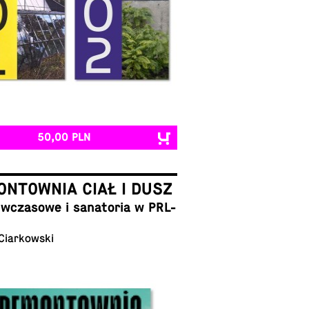
50,00 PLN
NTOWNIA CIAŁ I DUSZ
cza­so­we i sa­na­to­ria w PRL-
 Ciarkowski