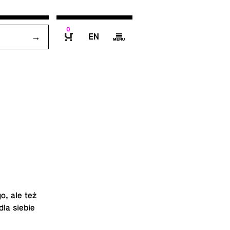
0
E
g
B
go, ale też
 dla siebie