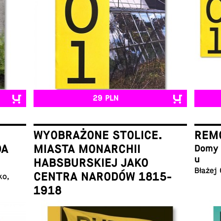
29 PLN
WYOBRAŻONE STOLICE.
REMO
DA
MIASTA MONARCHII
Domy w
u
HABSBURSKIEJ JAKO
Błażej
CENTRA NARODÓW 1815-
ko,
1918
Łukasz Galusek