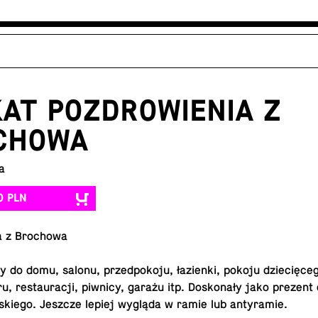
AT POZDROWIENIA Z
CHOWA
a
0 PLN
ia z Bro­cho­wa
y do domu, salonu, przed­po­ko­ju, ła­zien­ki, pokoju dzie­cię­ce­
ru, re­stau­ra­cji, piwnicy, garażu itp. Do­sko­na­ły jako prezent
i­skie­go. Jeszcze lepiej wygląda w ramie lub antyramie.