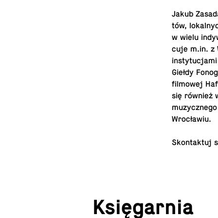
Jakub Zasada 
tów, lo­kal­ny
w wielu in­dy
cu­je m.​in. 
in­sty­tu­cja­m
Giełdy Fo­no­
fil­mo­wej Haf
się również w
mu­zycz­ne­g
Wrocławiu.
Skon­tak­tuj
Księ­gar­nia