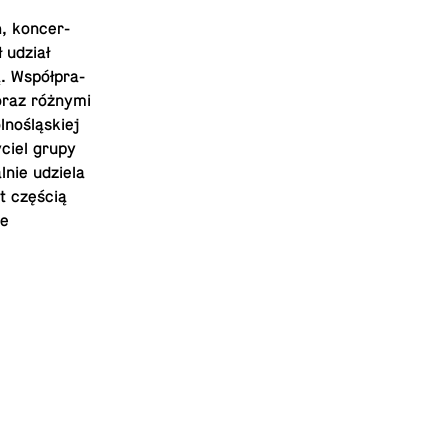
h, kon­cer­
ł udział
ą. Współ­pra­
 oraz różnymi
­no­ślą­skiej
y­ciel grupy
al­nie udziela
st częścią
we