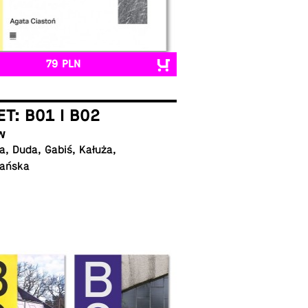
79 PLN
ET: B01 I B02
w
, Duda, Gabiś, Kałuża,
ańska