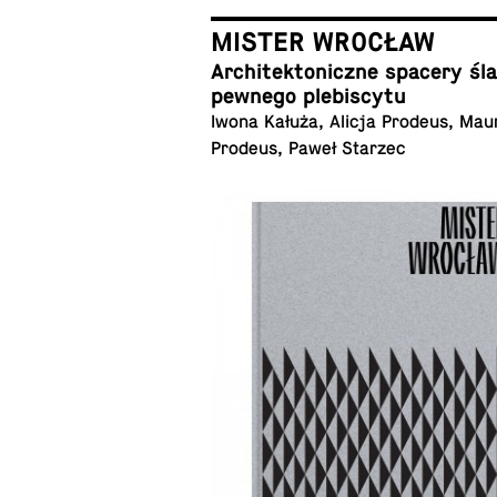
MISTER WROCŁAW
Ar­chi­tek­to­nicz­ne spacery ś
pewnego plebiscytu
Iwona Kałuża, Alicja Prodeus, Mau
Prodeus, Paweł Starzec