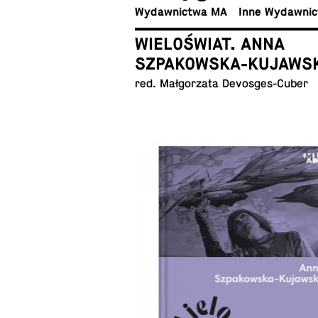
Wy­daw­nic­twa MA
Inne Wydawni
WIELOŚWIAT. ANNA
SZPAKOWSKA-KUJAWS
red. Mał­go­rza­ta Devosges-Cuber