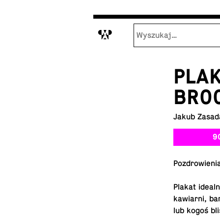
M
PLAK
BRO
Jakub Zasad
9
Po­zdro­wie­n
Plakat idealn
ka­wiar­ni, ba
lub kogoś bl