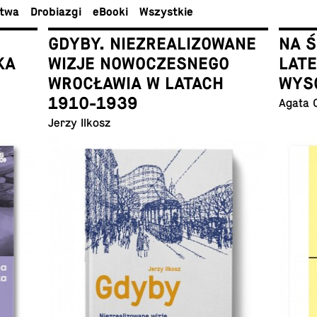
ctwa
Dro­bia­zgi
eBooki
Wszyst­kie
GDYBY. NIEZREALIZOWANE
NA 
KA
WIZJE NOWOCZESNEGO
LAT
WROCŁAWIA W LATACH
WYS
1910-1939
Agata 
Jerzy Ilkosz