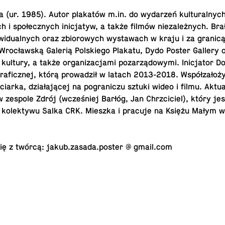
(ur. 1985). Autor pla­ka­tów m.​in. do wy­da­rzeń kul­tu­ral­nyc
ch i spo­łecz­nych ini­cja­tyw, a także filmów nie­za­leż­nych. Bra
­wi­du­al­nych oraz zbio­ro­wych wy­sta­wach w kraju i za granic
z Wro­cław­ską Galerią Pol­skie­go Plakatu, Dydo Poster Gallery
i kultury, a także or­ga­ni­za­cja­mi po­za­rzą­do­wy­mi. Ini­cja­tor Dol
gra­ficz­nej, którą pro­wa­dził w latach 2013-2018. Współ­za­ło­ż
­ciar­ka, dzia­ła­ją­cej na po­gra­ni­czu sztuki wideo i filmu. Ak­tu­
 zespole Zdrój (wcze­śniej Barłóg, Jan Chrzci­ciel), który je
o ko­lek­ty­wu Salka CRK. Mieszka i pracuje na Księżu Małym 
 się z twórcą: jakub.​zasada.​poster @ gmail.com