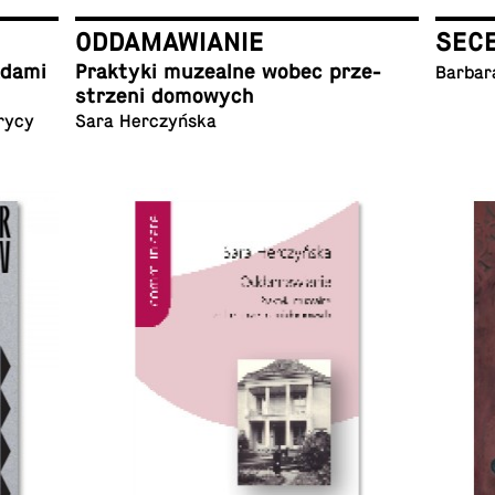
ODDAMAWIANIE
SEC
ladami
Prak­ty­ki mu­ze­al­ne wobec prze­
Barbar
strze­ni domowych
rycy
Sara Herczyńska