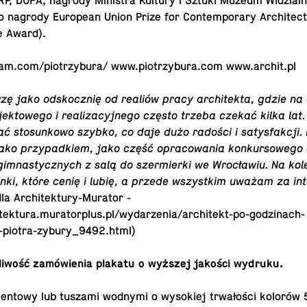
P, DOFA, nagrody Mi­ni­stra Kultury i Sztuki Muzeum Wi­dzial­n
o nagrody Eu­ro­pe­an Union Prize for Con­tem­po­ra­ry Ar­chi­tec­
e Award).
am.​com/​piotrzybura/ www.​piotrzybura.​com www.​archit.​pl
zę jako od­skocz­nię od realiów pracy ar­chi­tek­ta, gdzie na
ek­to­we­go i re­ali­za­cyj­ne­go często trzeba czekać kilka lat
 sto­sun­ko­wo szybko, co daje dużo radości i sa­tys­fak­cji. 
ko przy­pad­kiem, jako część opra­co­wa­nia kon­kur­so­we­go d
im­na­stycz­nych z salą do szer­mier­ki we Wro­cła­wiu. Na ko­l
ynki, które cenię i lubię, a przede wszyst­kim uważam za in
 Ar­chi­tek­tu­ry-Mu­ra­tor -
itektura.muratorplus.pl/wydarzenia/architekt-po-godzinach-
y-piotra-zybury_9492.html)
ż­li­wość za­mó­wie­nia plakatu o wyższej jakości wydruku.
en­to­wy lub tuszami wodnymi o wy­so­kiej trwa­ło­ści kolor