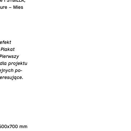
e i SYBILLA,
tu­re – Mies
 efekt
. Plakat
Pierw­szy
la pro­jek­tu
ej­nych po­
teresujące.
ów 500x700 mm