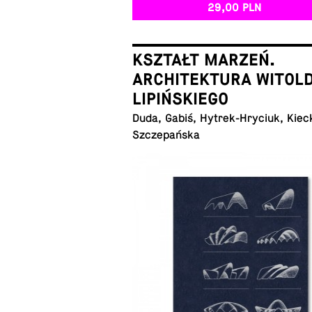
29,00 PLN
KSZTAŁT MARZEŃ.
ARCHITEKTURA WITOL
LIPIŃSKIEGO
Duda, Gabiś, Hy­trek-Hry­ciuk, Kiec
Szczepańska