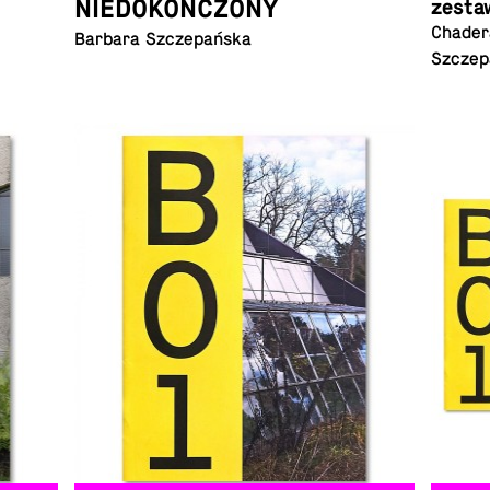
NIEDOKOŃCZONY
zesta
Chadera
Barbara Szczepańska
Szczep