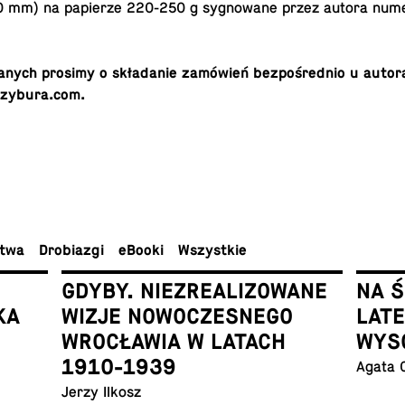
 mm) na pa­pie­rze 220-250 g sy­gno­wa­ne przez autora nu­me
o­wa­nych prosimy o skła­da­nie za­mó­wień bez­po­śred­nio u aut
rzybura.com.
ctwa
Dro­bia­zgi
eBooki
Wszyst­kie
GDYBY. NIEZREALIZOWANE
NA 
KA
WIZJE NOWOCZESNEGO
LAT
WROCŁAWIA W LATACH
WYS
1910-1939
Agata 
Jerzy Ilkosz