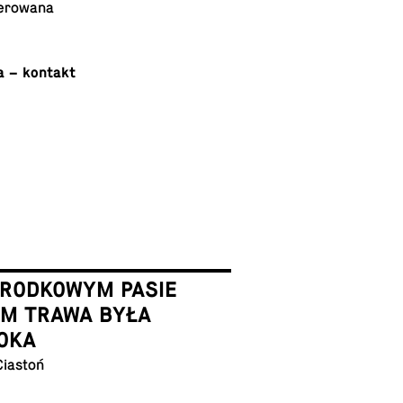
­ro­wa­na
ora – kontakt
ŚRODKOWYM PASIE
EM TRAWA BYŁA
OKA
Ciastoń