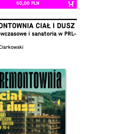
50,00 PLN
NTOWNIA CIAŁ I DUSZ
cza­so­we i sa­na­to­ria w PRL-
 Ciarkowski