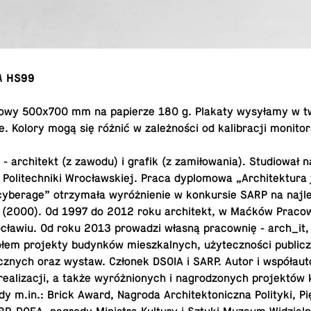
A
HS99
wy 500x700 mm na pa­pie­rze 180 g. Plakaty wy­sy­ła­my w t
ie. Kolory mogą się różnić w za­leż­no­ści od ka­li­bra­cji monitor
a
- ar­chi­tekt (z zawodu) i grafik (z za­mi­ło­wa­nia). Stu­dio­wał n
y Po­li­tech­ni­ki Wro­cław­skiej. Praca dy­plo­mo­wa „Ar­chi­tek­tu­ra
y­be­ra­ge” otrzy­ma­ła wy­róż­nie­nie w kon­kur­sie SARP na naj­l
(2000). Od 1997 do 2012 roku ar­chi­tekt, w Maćków Pra­cow­
cła­wiu. Od roku 2013 pro­wa­dzi własną pra­cow­nię - arch_it, 
łem pro­jek­ty bu­dyn­ków miesz­kal­nych, uży­tecz­no­ści pu­blicz
licz­nych oraz wystaw. Członek DSOIA i SARP. Autor i współ­au­t
e­ali­za­cji, a także wy­róż­nio­nych i na­gro­dzo­nych pro­jek­tów 
 m.​in.: Brick Award, Nagroda Ar­chi­tek­to­nicz­na Po­li­ty­ki, P