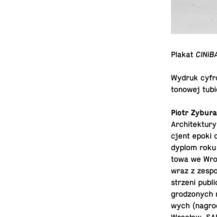
Plakat
CINiB
Wydruk cyfro
to­no­wej tub
Piotr Zybur
Ar­chi­tek­tu­r
cjent epoki c
dyplom roku 
to­wa we Wro­
wraz z ze­spo­
strze­ni pu­b
gro­dzo­nych r
wych (nagrody