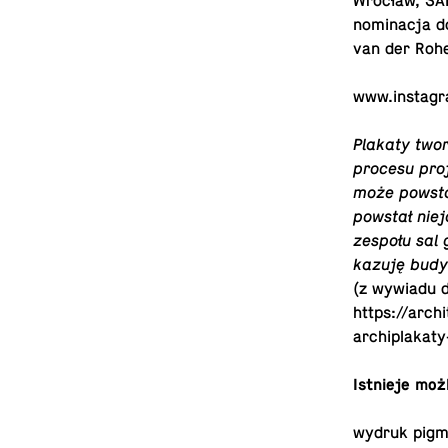
Wrocław, SAR
no­mi­na­cja d
van der Roh
www.​instagr
Plakaty twor
procesu pro­j
może powstać
powstał nieja
zespołu sal g
ka­zu­ję bud
(z wywiadu dla
https://arch
archiplakat
Ist­nie­je mo
wydruk pig­m