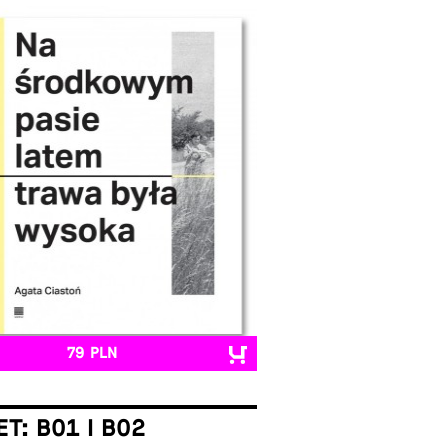
79 PLN
ET: B01 I B02