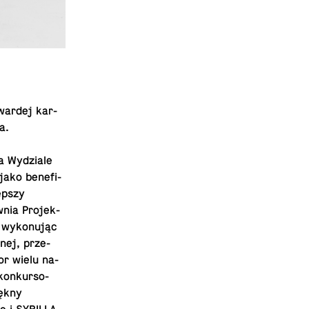
wardej kar­
a.
a Wy­dzia­le
 jako be­ne­fi­
ep­szy
nia Pro­jek­
wy­ko­nu­jąc
­nej, prze­
or wielu na­
kon­kur­so­
iękny