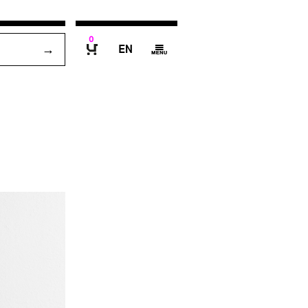
0
E
g
B