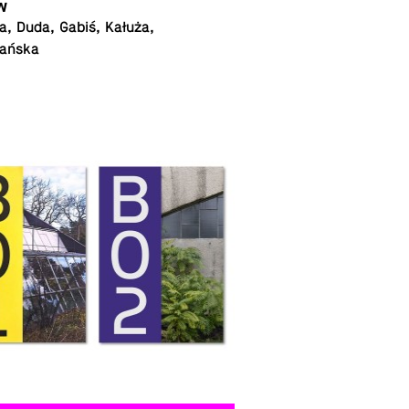
w
, Duda, Gabiś, Kałuża,
ańska