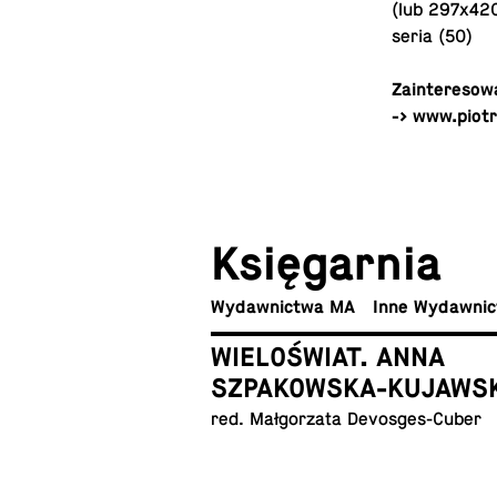
(lub 297x420
seria (50)
Za­in­te­re­s
-> www.piot
Księ­gar­nia
Wy­daw­nic­twa MA
Inne Wydawni
WIELOŚWIAT. ANNA
SZPAKOWSKA-KUJAWS
red. Mał­go­rza­ta Devosges-Cuber