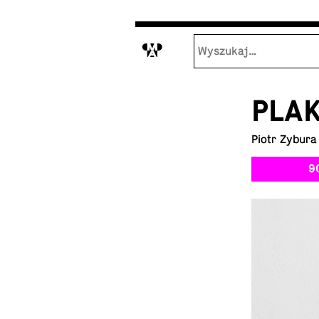
M
PLAK
Piotr Zybura
9