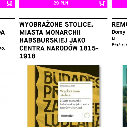
29 PLN
WYOBRAŻONE STOLICE.
REMO
DA
MIASTA MONARCHII
Domy w
u
HABSBURSKIEJ JAKO
Błażej
CENTRA NARODÓW 1815-
ko,
1918
Łukasz Galusek