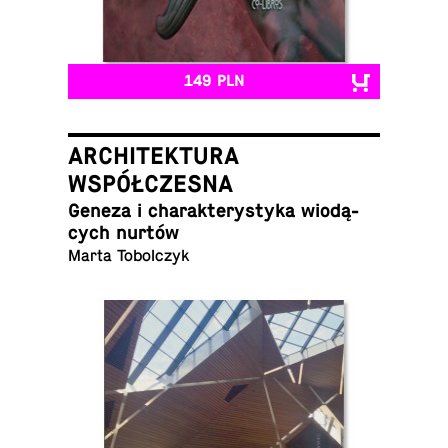
149 PLN
ARCHITEKTURA
WSPÓŁCZESNA
Geneza i cha­rak­te­ry­sty­ka wio­dą­
cych nurtów
Marta Tobolczyk