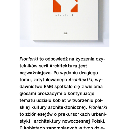
Pio­nier­ki
to od­po­wiedź na ży­cze­nia czy­
tel­ni­ków serii
Ar­chi­tek­tu­ra jest
najważniejsza
. Po wydaniu dru­gie­go
tomu, zatytułowanego
Ar­chi­tekt­ki
, wy­
daw­nic­two EMG spo­tka­ło się z wieloma
głosami pro­szą­cy­mi o kon­ty­nu­ację
tematu udziału kobiet w two­rze­niu pol­
skiej kultury architektonicznej.
Pio­nier­ki
to zbiór esejów o pre­kur­sor­kach urba­ni­
sty­ki i ar­chi­tek­tu­ry no­wo­cze­snej Polski.
O ko­bie­tach za­po­mnia­nych w tych dzie­