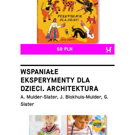
59 PLN
WSPANIAŁE
EKSPERYMENTY DLA
DZIECI. ARCHITEKTURA
A. Mul­der-Sla­ter, J. Blo­khu­is-Mul­der, G.
Slater