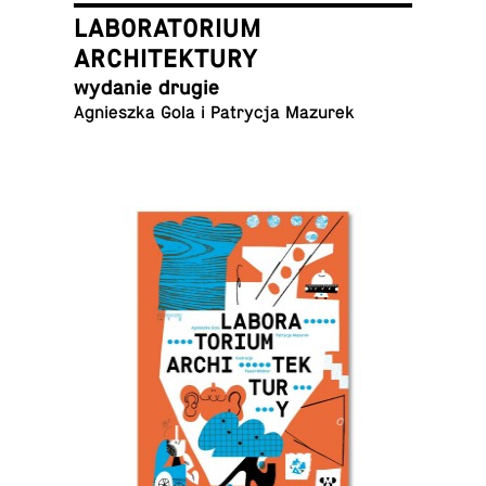
LABORATORIUM
ARCHITEKTURY
wydanie drugie
Agniesz­ka Gola i Pa­try­cja Mazurek