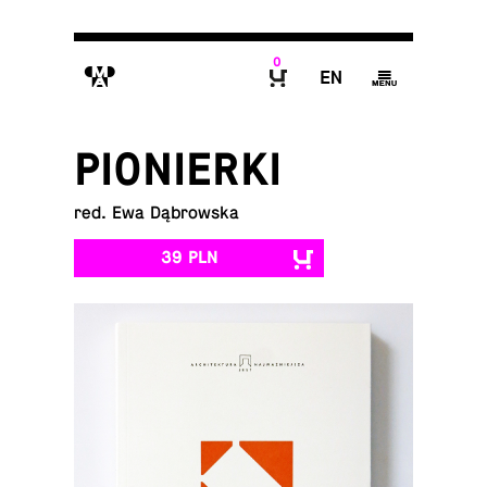
0
M
E
g
B
PIONIERKI
red. Ewa Dąbrowska
39 PLN