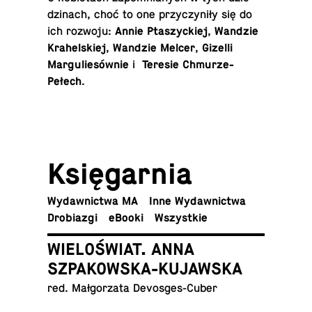
dzi­nach, choć to one przy­czy­ni­ły się do
ich rozwoju:
Annie Ptaszyckiej
,
Wandzie
Krahelskiej
,
Wandzie Melcer
,
Gizelli
Marguliesównie
i
Teresie Chmurze-
Pełech
.
Księ­gar­nia
Wy­daw­nic­twa MA
Inne Wydawnictwa
Dro­bia­zgi
eBooki
Wszyst­kie
WIELOŚWIAT. ANNA
SZPAKOWSKA-KUJAWSKA
red. Mał­go­rza­ta Devosges-Cuber