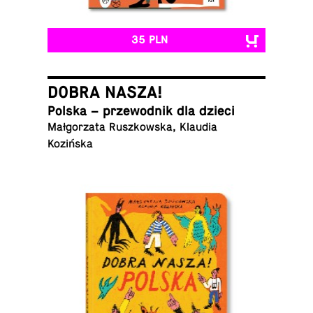
35 PLN
DOBRA NASZA!
Polska – prze­wod­nik dla dzieci
Mał­go­rza­ta Rusz­kow­ska, Klaudia
Kozińska