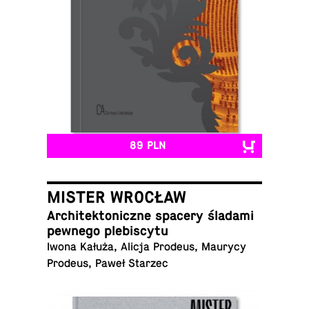
89 PLN
MISTER WROCŁAW
Ar­chi­tek­to­nicz­ne spacery śladami
pewnego plebiscytu
Iwona Kałuża, Alicja Prodeus, Maurycy
Prodeus, Paweł Starzec