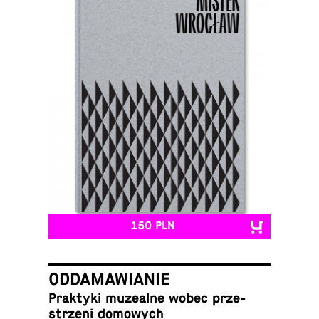
150 PLN
ODDAMAWIANIE
Prak­ty­ki mu­ze­al­ne wobec prze­
strze­ni domowych