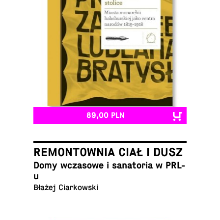
89,00 PLN
REMONTOWNIA CIAŁ I DUSZ
Domy wcza­so­we i sa­na­to­ria w PRL-
u
Błażej Ciarkowski