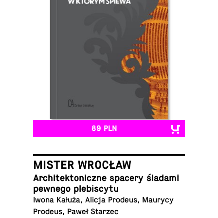
89 PLN
MISTER WROCŁAW
Ar­chi­tek­to­nicz­ne spacery śladami
pewnego plebiscytu
Iwona Kałuża, Alicja Prodeus, Maurycy
Prodeus, Paweł Starzec