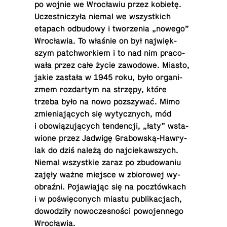
po wojnie we Wro­cła­wiu przez kobietę.
Uczest­ni­czy­ła niemal we wszyst­kich
etapach od­bu­do­wy i two­rze­nia „nowego”
Wro­cła­wia. To właśnie on był naj­więk­
szym pat­chwor­kiem i to nad nim pra­co­
wa­ła przez całe życie za­wo­do­we. Miasto,
jakie zastała w 1945 roku, było or­ga­ni­
zmem roz­dar­tym na strzępy, które
trzeba było na nowo po­zszy­wać. Mimo
zmie­nia­ją­cych się wy­tycz­nych, mód
i obo­wią­zu­ją­cych ten­den­cji, „łaty” wsta­
wio­ne przez Jadwigę Gra­bow­ską-Haw­ry­
lak do dziś należą do naj­cie­kaw­szych.
Niemal wszyst­kie zaraz po zbu­do­wa­niu
zajęły ważne miejsce w zbio­ro­wej wy­
obraź­ni. Po­ja­wia­jąc się na pocz­tów­kach
i w po­świę­co­nych miastu pu­bli­ka­cjach,
do­wo­dzi­ły no­wo­cze­sno­ści po­wo­jen­ne­go
Wrocławia.