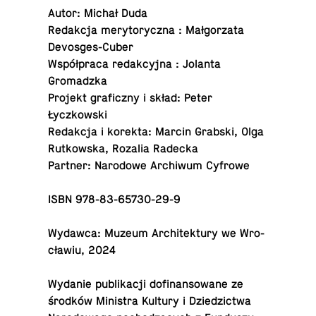
Autor: Michał Duda
Re­dak­cja me­ry­to­rycz­na : Mał­go­rza­ta
Devosges-Cuber
Współ­pra­ca re­dak­cyj­na : Jolanta
Gromadzka
Projekt gra­ficz­ny i skład: Peter
Łyczkowski
Re­dak­cja i korekta: Marcin Grabski, Olga
Rut­kow­ska, Rozalia Radecka
Partner: Na­ro­do­we Ar­chi­wum Cyfrowe
ISBN 978-83-65730-29-9
Wydawca: Muzeum Ar­chi­tek­tu­ry we Wro­
cła­wiu, 2024
Wydanie pu­bli­ka­cji do­fi­nan­so­wa­ne ze
środków Mi­ni­stra Kultury i Dzie­dzic­twa