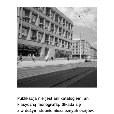
Pu­bli­ka­cja nie jest ani ka­ta­lo­giem, ani
kla­sycz­ną mo­no­gra­fią. Składa się
z w dużym stopniu nie­za­leż­nych esejów,