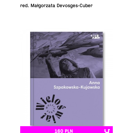
red. Mał­go­rza­ta Devosges-Cuber
160 PLN