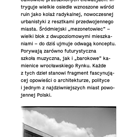
try­gu­je wielkie osiedle wzno­szo­ne wśród
ruin jako kolaż ra­dy­kal­nej, no­wo­cze­snej
urba­ni­sty­ki z reszt­ka­mi przed­wo­jen­ne­go
miasta. Śród­miej­ski „me­zo­ne­to­wiec” –
wielki blok z dwu­po­zio­mo­wy­mi miesz­ka­
nia­mi – do dziś ujmuje odwagą kon­cep­tu.
Po­ry­wa­ją zarówno fu­tu­ry­stycz­na
szkoła mu­zycz­na, jak i „ba­ro­ko­we” ka­
mie­ni­ce wro­cław­skie­go Rynku. Każde
z tych dzieł stanowi frag­ment fa­scy­nu­ją­
cej opo­wie­ści o ar­chi­tek­tu­rze, po­li­ty­ce
i jednym z naj­dziw­niej­szych miast po­wo­
jen­nej Polski.