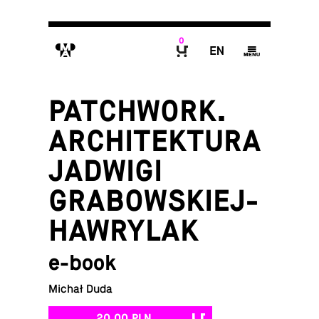
0
M
E
g
B
PATCHWORK.
ARCHITEKTURA
JADWIGI
GRABOWSKIEJ-
HAWRYLAK
e-book
Michał Duda
20,00 PLN