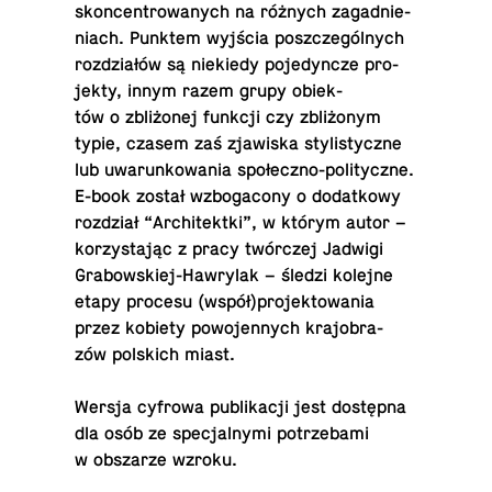
skon­cen­tro­wa­nych na różnych za­gad­nie­
niach. Punktem wyjścia po­szcze­gól­nych
roz­dzia­łów są nie­kie­dy po­je­dyn­cze pro­
jek­ty, innym razem grupy obiek­
tów o zbli­żo­nej funkcji czy zbli­żo­nym
typie, czasem zaś zja­wi­ska sty­li­stycz­ne
lub uwa­run­ko­wa­nia spo­łecz­no-po­li­tycz­ne.
E-book został wzbo­ga­co­ny o do­dat­ko­wy
roz­dział “Ar­chi­tekt­ki”, w którym autor –
ko­rzy­sta­jąc z pracy twór­czej Jadwigi
Gra­bow­skiej-Haw­ry­lak – śledzi kolejne
etapy procesu (współ)pro­jek­to­wa­nia
przez kobiety po­wo­jen­nych kra­jo­bra­
zów pol­skich miast.
Wersja cyfrowa pu­bli­ka­cji jest do­stęp­na
dla osób ze spe­cjal­ny­mi po­trze­ba­mi
w ob­sza­rze wzroku.