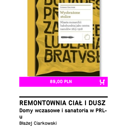
89,00 PLN
REMONTOWNIA CIAŁ I DUSZ
Domy wcza­so­we i sa­na­to­ria w PRL-
u
Błażej Ciarkowski