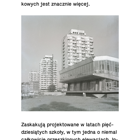
ko­wych jest znacz­nie więcej.
Za­ska­ku­ją pro­jek­to­wa­ne w latach pięć­
dzie­sią­tych szkoły, w tym jedna o niemal
cał­ko­wi­cie prze­szklo­nych ele­wa­cjach. In­