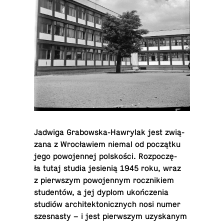
Jadwiga Gra­bow­ska-Haw­ry­lak jest zwią­
za­na z Wro­cła­wiem niemal od po­cząt­ku
jego po­wo­jen­nej pol­sko­ści. Roz­po­czę­
ła tutaj studia je­sie­nią 1945 roku, wraz
z pierw­szym po­wo­jen­nym rocz­ni­kiem
stu­den­tów, a jej dyplom ukoń­cze­nia
studiów ar­chi­tek­to­nicz­nych nosi numer
szes­na­sty – i jest pierw­szym uzy­ska­nym