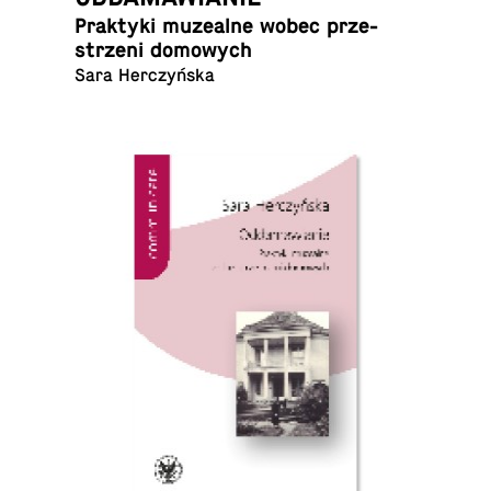
Prak­ty­ki mu­ze­al­ne wobec prze­
strze­ni domowych
Sara Herczyńska