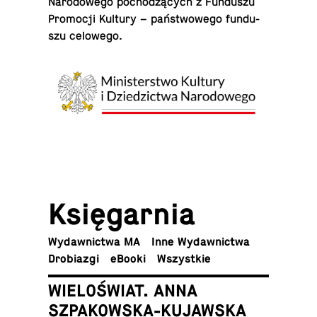
Na­ro­do­we­go po­cho­dzą­cych z Fun­du­szu
Pro­mo­cji Kultury – pań­stwo­we­go fun­du­
szu celowego.
Księ­gar­nia
Wy­daw­nic­twa MA
Inne Wydawnictwa
Dro­bia­zgi
eBooki
Wszyst­kie
WIELOŚWIAT. ANNA
SZPAKOWSKA-KUJAWSKA