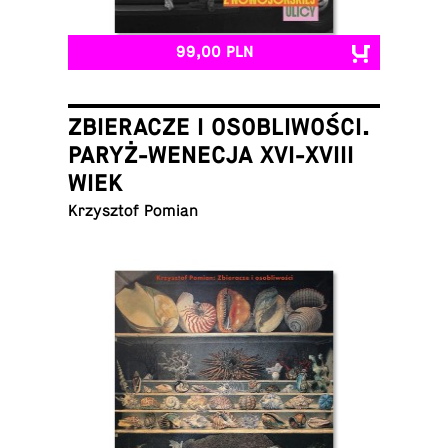
99,00 PLN
ZBIERACZE I OSOBLIWOŚCI.
PARYŻ-WENECJA XVI-XVIII
WIEK
Krzysz­tof Pomian