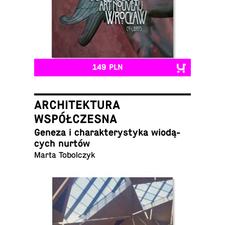
149 PLN
ARCHITEKTURA
WSPÓŁCZESNA
Geneza i cha­rak­te­ry­sty­ka wio­dą­
cych nurtów
Marta Tobolczyk