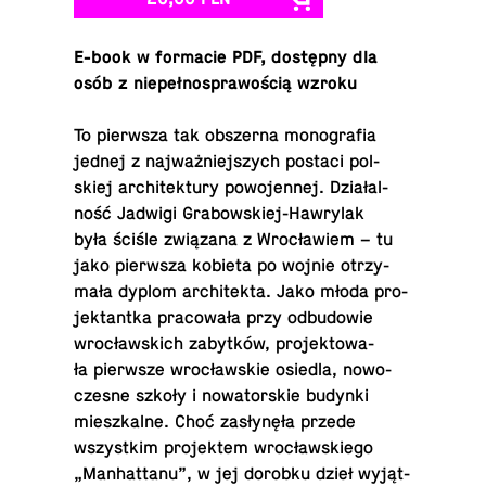
E-book w for­ma­cie PDF, do­stęp­ny dla
osób z nie­peł­no­spra­wo­ścią wzroku
To pierw­sza tak ob­szer­na mo­no­gra­fia
jednej z naj­waż­niej­szych postaci pol­
skiej ar­chi­tek­tu­ry po­wo­jen­nej. Dzia­łal­
ność Jadwigi Gra­bow­skiej-Haw­ry­lak
była ściśle zwią­za­na z Wro­cła­wiem – tu
jako pierw­sza kobieta po wojnie otrzy­
ma­ła dyplom ar­chi­tek­ta. Jako młoda pro­
jek­tant­ka pra­co­wa­ła przy od­bu­do­wie
wro­cław­skich za­byt­ków, pro­jek­to­wa­
ła pierw­sze wro­cław­skie osiedla, no­wo­
cze­sne szkoły i no­wa­tor­skie budynki
miesz­kal­ne. Choć za­sły­nę­ła przede
wszyst­kim pro­jek­tem wro­cław­skie­go
„Man­hat­ta­nu”, w jej dorobku dzieł wy­jąt­