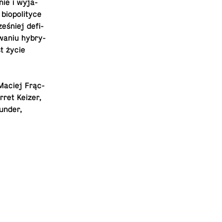
nie i wy­ja­
io­po­li­ty­ce
­śniej de­fi­
­wa­niu hy­bry­
st życie
Maciej Frąc­
rret Keizer,
Munder,