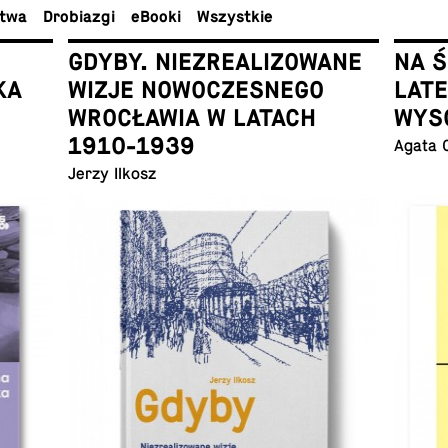
ctwa
Dro­bia­zgi
eBooki
Wszyst­kie
GDYBY. NIEZREALIZOWANE
NA 
KA
WIZJE NOWOCZESNEGO
LAT
WROCŁAWIA W LATACH
WYS
1910-1939
Agata 
Jerzy Ilkosz