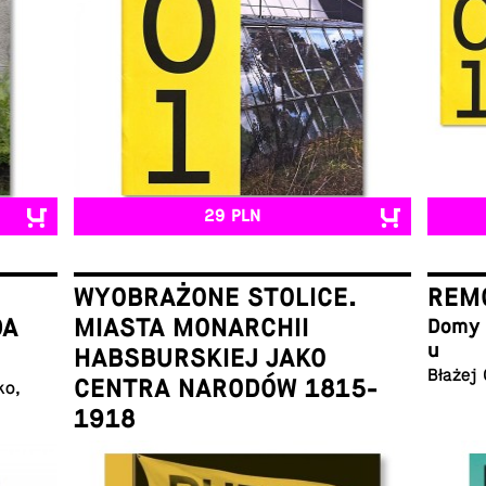
29 PLN
WYOBRAŻONE STOLICE.
REMO
DA
MIASTA MONARCHII
Domy w
u
HABSBURSKIEJ JAKO
Błażej
CENTRA NARODÓW 1815-
ko,
1918
Łukasz Galusek