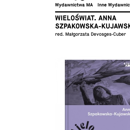
Wy­daw­nic­twa MA
Inne Wydawni
WIELOŚWIAT. ANNA
SZPAKOWSKA-KUJAWS
red. Mał­go­rza­ta Devosges-Cuber