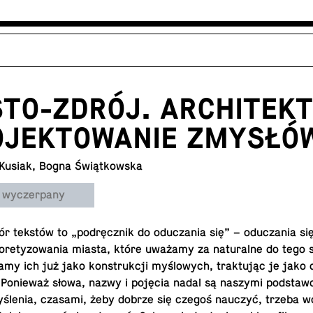
STO-ZDRÓJ. ARCHITEK
ROJEKTOWANIE ZMYSŁÓ
 Kusiak, Bogna Świątkowska
 wyczerpany
biór tekstów to „pod­ręcz­nik do od­ucza­nia się” – od­ucza­nia s
o­re­ty­zo­wa­nia miasta, które uważamy za na­tu­ral­ne do tego 
ga­my ich już jako kon­struk­cji my­ślo­wych, trak­tu­jąc je jako
i. Po­nie­waż słowa, nazwy i pojęcia nadal są naszymi pod­sta­w
my­śle­nia, czasami, żeby dobrze się czegoś nauczyć, trzeba w