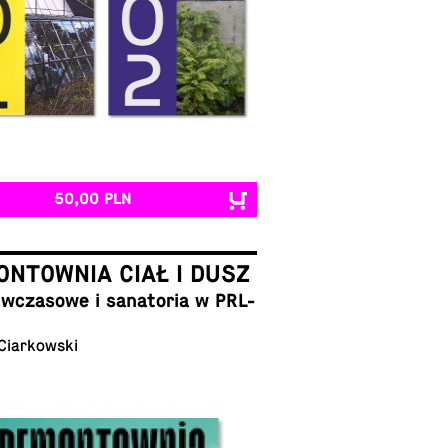
50,00 PLN
NTOWNIA CIAŁ I DUSZ
cza­so­we i sa­na­to­ria w PRL-
 Ciarkowski