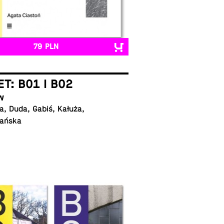
79 PLN
ET: B01 I B02
w
, Duda, Gabiś, Kałuża,
ańska