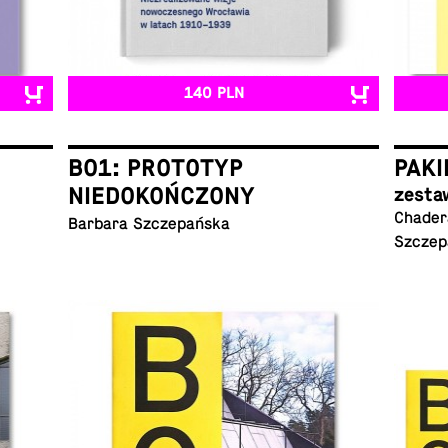
140 PLN
B01: PROTOTYP
PAKI
NIEDOKOŃCZONY
zesta
Chadera
Barbara Szczepańska
Szczep