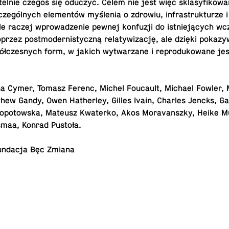
­tel­nie czegoś się oduczyć. Celem nie jest więc skla­sy­fi­ko­wa­
cze­gól­nych ele­men­tów my­śle­nia o zdrowiu, in­fra­struk­tu­rze i b
e raczej wpro­wa­dze­nie pewnej kon­fu­zji do ist­nie­ją­cych wcze
oprzez post­mo­der­ni­stycz­ną re­la­ty­wi­za­cję, ale dzięki po­ka­zy
ół­cze­snych form, w jakich wy­twa­rza­ne i re­pro­du­ko­wa­ne je
a Cymer, Tomasz Ferenc, Michel Fo­ucault, Michael Fowler, 
hew Gandy, Owen Ha­ther­ley, Gilles Ivain, Charles Jencks, Ga
o­po­tow­ska, Mateusz Kwa­ter­ko, Akos Mo­ra­vansz­ky, Heike 
­smaa, Konrad Pustoła.
n­da­cja Bęc Zmiana