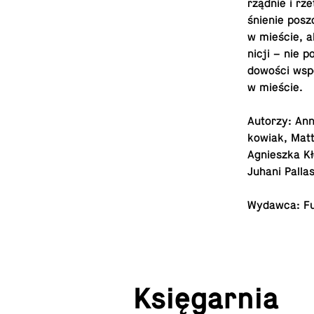
rząd­nie i rze
śnie­nie po­sz
w mieście, al
ni­cji – nie p
do­wo­ści wsp
w mieście.
Autorzy: Ann
ko­wiak, Matt
Agniesz­ka Kł
Juhani Pal­la
Wydawca: Fu
Księ­gar­nia