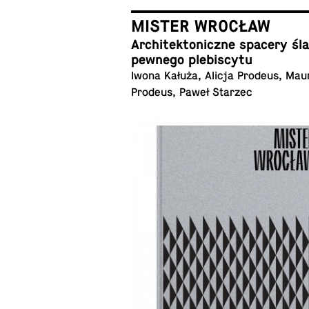
MISTER WROCŁAW
Ar­chi­tek­to­nicz­ne spacery ś
pewnego plebiscytu
Iwona Kałuża, Alicja Prodeus, Mau
Prodeus, Paweł Starzec