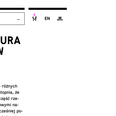
0
E
g
B
TURA
W
ię różnych
stopnia, że
 część rze­
o­wy­mi na­
cze­śniej po­