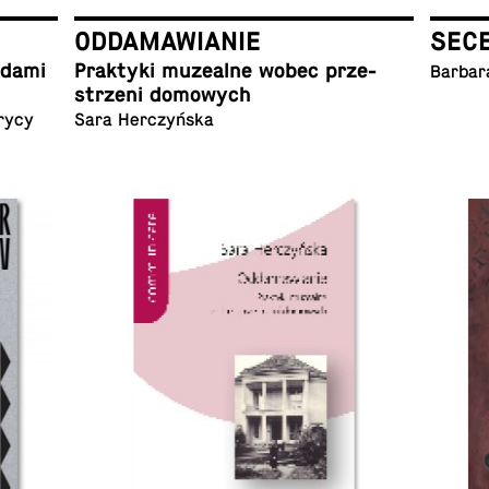
ODDAMAWIANIE
SEC
ladami
Prak­ty­ki mu­ze­al­ne wobec prze­
Barbar
strze­ni domowych
rycy
Sara Herczyńska