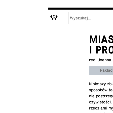
M
MIA
I P
red. Joanna
Nakład
Ni­niej­szy z
spo­so­bów te
nie po­strze­
czy­wi­sto­śc
rzę­dzia­mi 