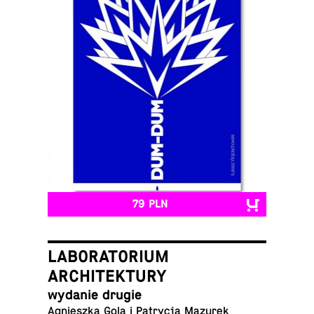
79 PLN
LABORATORIUM
ARCHITEKTURY
wydanie drugie
Agniesz­ka Gola i Pa­try­cja Mazurek