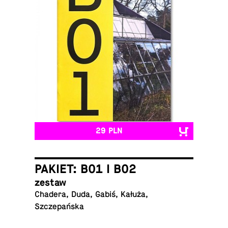
29 PLN
PAKIET: B01 I B02
zestaw
Chadera, Duda, Gabiś, Kałuża,
Szczepańska