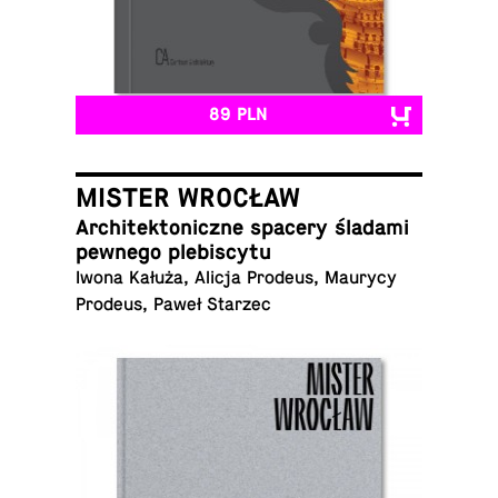
89 PLN
MISTER WROCŁAW
Ar­chi­tek­to­nicz­ne spacery śladami
pewnego plebiscytu
Iwona Kałuża, Alicja Prodeus, Maurycy
Prodeus, Paweł Starzec