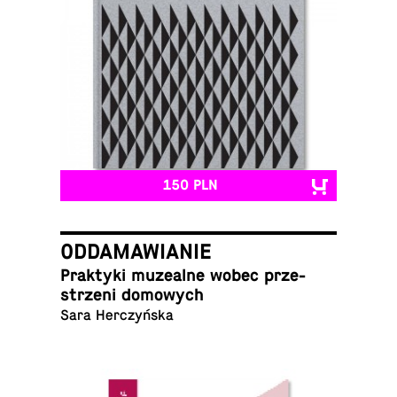
150 PLN
ODDAMAWIANIE
Prak­ty­ki mu­ze­al­ne wobec prze­
strze­ni domowych
Sara Herczyńska