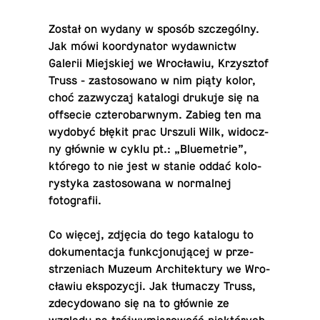
Został on wydany w sposób szcze­gól­ny.
Jak mówi ko­or­dy­na­tor wy­daw­nictw
Galerii Miej­skiej we Wro­cła­wiu, Krzysz­tof
Truss - za­sto­so­wa­no w nim piąty kolor,
choć za­zwy­czaj ka­ta­lo­gi drukuje się na
of­fse­cie czte­ro­barw­nym. Zabieg ten ma
wydobyć błękit prac Urszuli Wilk, wi­docz­
ny głównie w cyklu pt.: „Blu­eme­trie”,
którego to nie jest w stanie oddać ko­lo­
ry­sty­ka za­sto­so­wa­na w nor­mal­nej
fotografii.
Co więcej, zdjęcia do tego ka­ta­lo­gu to
do­ku­men­ta­cja funk­cjo­nu­ją­cej w prze­
strze­niach Muzeum Ar­chi­tek­tu­ry we Wro­
cła­wiu eks­po­zy­cji. Jak tłu­ma­czy Truss,
zde­cy­do­wa­no się na to głównie ze