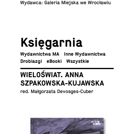
Wydawca: Galeria Miejska we Wrocławiu
Księ­gar­nia
Wy­daw­nic­twa MA
Inne Wydawnictwa
Dro­bia­zgi
eBooki
Wszyst­kie
WIELOŚWIAT. ANNA
SZPAKOWSKA-KUJAWSKA
red. Mał­go­rza­ta Devosges-Cuber