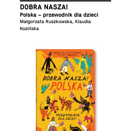
DOBRA NASZA!
Polska – prze­wod­nik dla dzieci
Mał­go­rza­ta Rusz­kow­ska, Klaudia
Kozińska