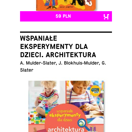
59 PLN
WSPANIAŁE
EKSPERYMENTY DLA
DZIECI. ARCHITEKTURA
A. Mul­der-Sla­ter, J. Blo­khu­is-Mul­der, G.
Slater