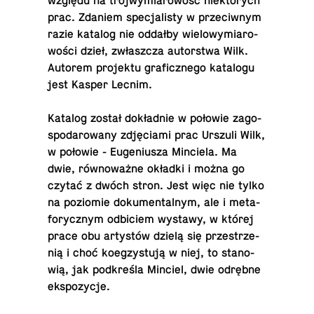
względu na trój­wy­mia­ro­wość nie­któ­rych
prac. Zdaniem spe­cja­li­sty w prze­ciw­nym
razie katalog nie oddałby wie­lo­wy­mia­ro­
wo­ści dzieł, zwłasz­cza au­tor­stwa Wilk.
Autorem pro­jek­tu gra­ficz­ne­go ka­ta­lo­gu
jest Kasper Lecnim.
Katalog został do­kład­nie w połowie za­go­
spo­da­ro­wa­ny zdję­cia­mi prac Urszuli Wilk,
w połowie - Eu­ge­niu­sza Min­cie­la. Ma
dwie, rów­no­waż­ne okładki i można go
czytać z dwóch stron. Jest więc nie tylko
na po­zio­mie do­ku­men­tal­nym, ale i me­ta­
fo­rycz­nym od­bi­ciem wystawy, w której
prace obu ar­ty­stów dzielą się prze­strze­
nią i choć ko­eg­zy­stu­ją w niej, to sta­no­
wią, jak pod­kre­śla Minciel, dwie odrębne
ekspozycje.