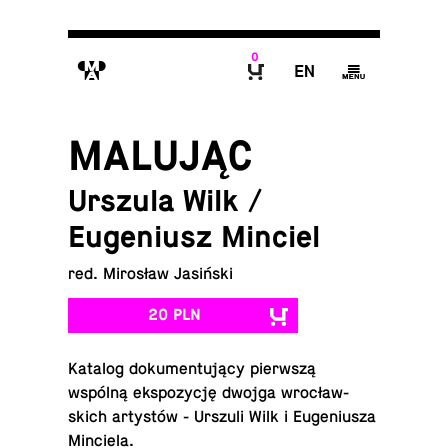
0
M
E
g
B
MALUJĄC
Urszula Wilk /
Eugeniusz Minciel
red. Mirosław Jasiński
20 PLN
Katalog do­ku­men­tu­ją­cy pierw­szą
wspólną eks­po­zy­cję dwojga wro­cław­
skich ar­ty­stów - Urszuli Wilk i Eu­ge­niu­sza
Minciela.