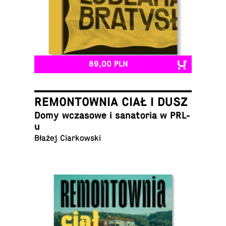
89,00 PLN
REMONTOWNIA CIAŁ I DUSZ
Domy wcza­so­we i sa­na­to­ria w PRL-
u
Błażej Ciarkowski