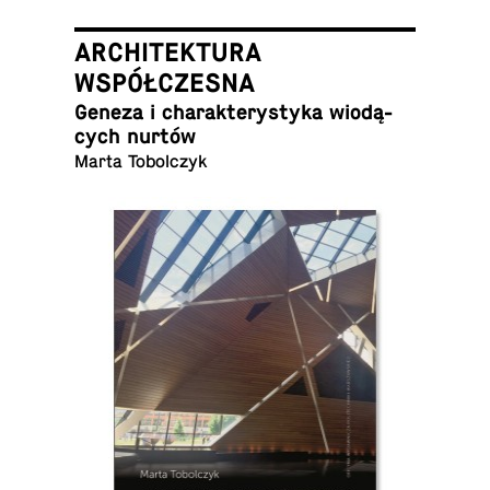
ARCHITEKTURA
WSPÓŁCZESNA
Geneza i cha­rak­te­ry­sty­ka wio­dą­
cych nurtów
Marta Tobolczyk