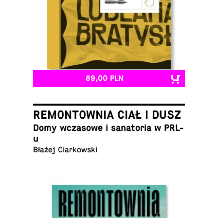
89,00 PLN
REMONTOWNIA CIAŁ I DUSZ
Domy wcza­so­we i sa­na­to­ria w PRL-
u
Błażej Ciarkowski