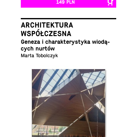
149 PLN
ARCHITEKTURA
WSPÓŁCZESNA
Geneza i cha­rak­te­ry­sty­ka wio­dą­
cych nurtów
Marta Tobolczyk