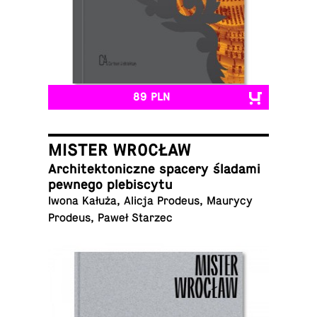
89 PLN
MISTER WROCŁAW
Ar­chi­tek­to­nicz­ne spacery śladami
pewnego plebiscytu
Iwona Kałuża, Alicja Prodeus, Maurycy
Prodeus, Paweł Starzec