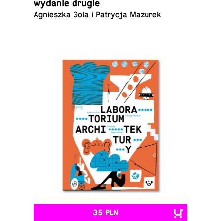
wydanie drugie
Agniesz­ka Gola i Pa­try­cja Mazurek
35 PLN