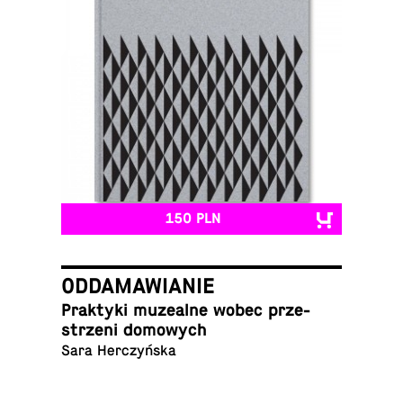
150 PLN
ODDAMAWIANIE
Prak­ty­ki mu­ze­al­ne wobec prze­
strze­ni domowych
Sara Herczyńska