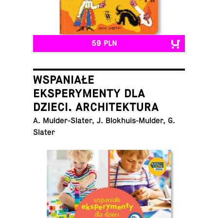
59 PLN
WSPANIAŁE
EKSPERYMENTY DLA
DZIECI. ARCHITEKTURA
A. Mul­der-Sla­ter, J. Blo­khu­is-Mul­der, G.
Slater