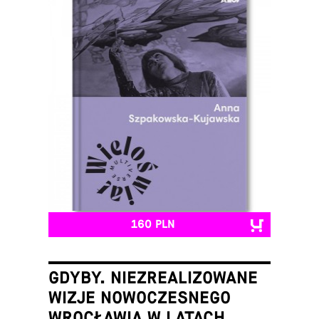
160 PLN
GDYBY. NIEZREALIZOWANE
WIZJE NOWOCZESNEGO
WROCŁAWIA W LATACH