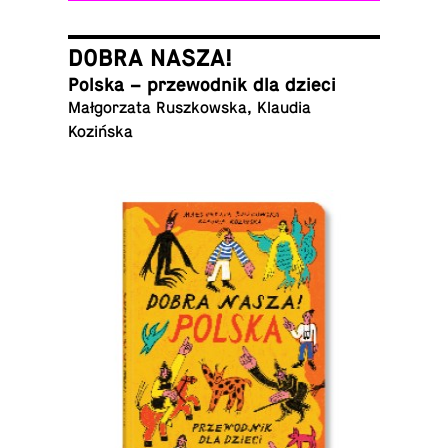
DOBRA NASZA!
Polska – prze­wod­nik dla dzieci
Mał­go­rza­ta Rusz­kow­ska, Klaudia
Kozińska