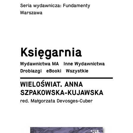
Seria wy­daw­ni­cza: Fun­da­men­ty
Warszawa
Księ­gar­nia
Wy­daw­nic­twa MA
Inne Wydawnictwa
Dro­bia­zgi
eBooki
Wszyst­kie
WIELOŚWIAT. ANNA
SZPAKOWSKA-KUJAWSKA
red. Mał­go­rza­ta Devosges-Cuber