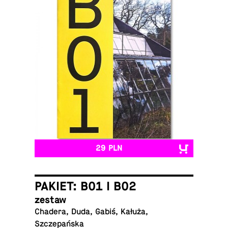
29 PLN
PAKIET: B01 I B02
zestaw
Chadera, Duda, Gabiś, Kałuża,
Szczepańska