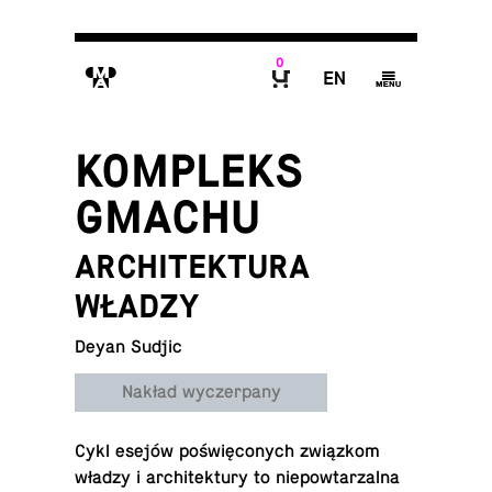
0
M
E
g
B
KOMPLEKS
GMACHU
ARCHITEKTURA
WŁADZY
Deyan Sudjic
Nakład wyczerpany
Cykl esejów po­świę­co­nych związ­kom
władzy i ar­chi­tek­tu­ry to nie­po­wta­rzal­na