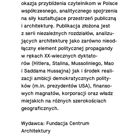
okazja przy­bli­że­nia czy­tel­ni­kom w Polsce
współ­cze­sne­go, ana­li­tycz­ne­go spoj­rze­nia
na siły kształ­tu­ja­ce prze­strzeń pu­blicz­ną
i ar­chi­tek­tu­rę. Pu­bli­ka­cja złożona jest
z serii nie­za­leż­nych roz­dzia­łów, ana­li­zu­
ją­cych ar­chi­tek­tu­rę jako zarówno nie­od­
łącz­ny element po­li­tycz­nej pro­pa­gan­dy
w rękach XX-wiecz­nych dyk­ta­to­
rów (Hitlera, Stalina, Mus­so­li­nie­go, Mao
i Saddama Hus­saj­na) jak i środek re­ali­
za­cji ambicji de­mo­kra­tycz­nych po­li­ty­
ków (m.​in. pre­zy­den­tów USA), fi­nan­so­
wych ma­gna­tów, kor­po­ra­cji oraz władz
miej­skich na różnych sze­ro­ko­ściach
geograficznych.
Wydawca: Fun­da­cja Centrum
Architektury