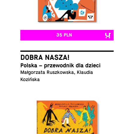
35 PLN
DOBRA NASZA!
Polska – prze­wod­nik dla dzieci
Mał­go­rza­ta Rusz­kow­ska, Klaudia
Kozińska