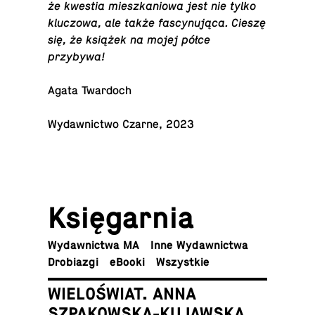
że kwestia miesz­ka­nio­wa jest nie tylko
klu­czo­wa, ale także fa­scy­nu­ją­ca. Cieszę
się, że książek na mojej półce
przybywa!
Agata Twardoch
Wy­daw­nic­two Czarne, 2023
Księ­gar­nia
Wy­daw­nic­twa MA
Inne Wydawnictwa
Dro­bia­zgi
eBooki
Wszyst­kie
WIELOŚWIAT. ANNA
SZPAKOWSKA-KUJAWSKA