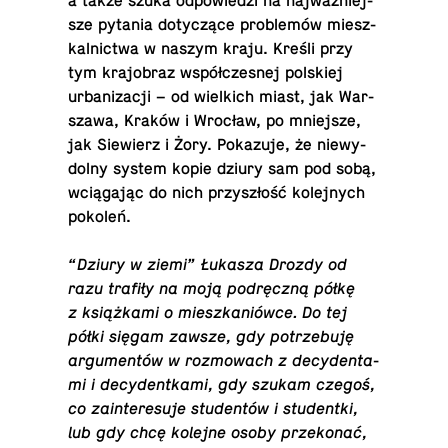
a także szuka od­po­wie­dzi na naj­waż­niej­
sze pytania do­ty­czą­ce pro­ble­mów miesz­
kal­nic­twa w naszym kraju. Kreśli przy
tym kra­jo­braz współ­cze­snej pol­skiej
urba­ni­za­cji – od wiel­kich miast, jak War­
sza­wa, Kraków i Wrocław, po mniej­sze,
jak Sie­wierz i Żory. Po­ka­zu­je, że nie­wy­
dol­ny system kopie dziury sam pod sobą,
wcią­ga­jąc do nich przy­szłość ko­lej­nych
pokoleń.
“Dziury w ziemi” Łukasza Drozdy od
razu trafiły na moją pod­ręcz­ną półkę
z książ­ka­mi o miesz­ka­niów­ce. Do tej
półki sięgam zawsze, gdy po­trze­bu­ję
ar­gu­men­tów w roz­mo­wach z de­cy­den­ta­
mi i de­cy­dent­ka­mi, gdy szukam czegoś,
co za­in­te­re­su­je stu­den­tów i stu­dent­ki,
lub gdy chcę kolejne osoby prze­ko­nać,