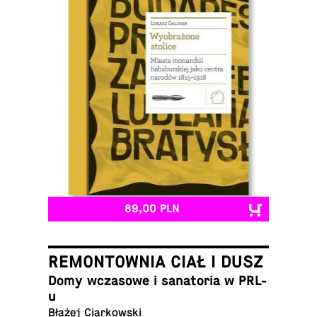
89,00 PLN
REMONTOWNIA CIAŁ I DUSZ
Domy wcza­so­we i sa­na­to­ria w PRL-
u
Błażej Ciarkowski