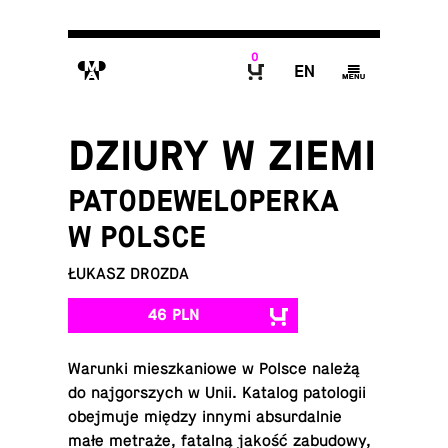
0
M
E
g
B
DZIURY W ZIEMI
PATODEWELOPERKA
W POLSCE
ŁUKASZ DROZDA
46 PLN
Warunki miesz­ka­nio­we w Polsce należą
do naj­gor­szych w Unii. Katalog pa­to­lo­gii
obej­mu­je między innymi ab­sur­dal­nie
małe metraże, fatalną jakość za­bu­do­wy,