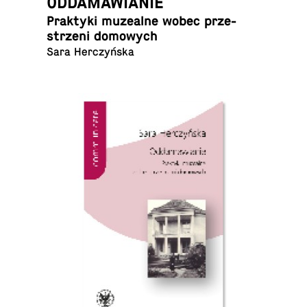
ODDAMAWIANIE
Prak­ty­ki mu­ze­al­ne wobec prze­
strze­ni domowych
Sara Herczyńska