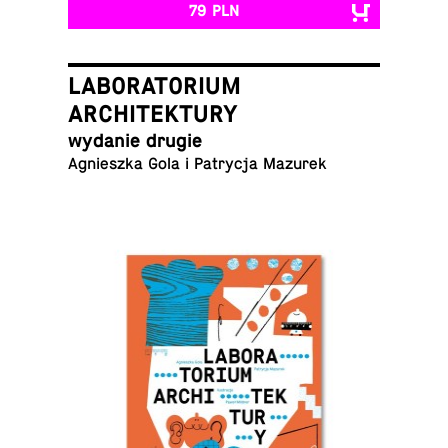
79 PLN
LABORATORIUM
ARCHITEKTURY
wydanie drugie
Agniesz­ka Gola i Pa­try­cja Mazurek