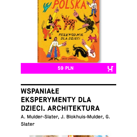
59 PLN
WSPANIAŁE
EKSPERYMENTY DLA
DZIECI. ARCHITEKTURA
A. Mul­der-Sla­ter, J. Blo­khu­is-Mul­der, G.
Slater