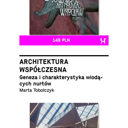
149 PLN
ARCHITEKTURA
WSPÓŁCZESNA
Geneza i cha­rak­te­ry­sty­ka wio­dą­
cych nurtów
Marta Tobolczyk