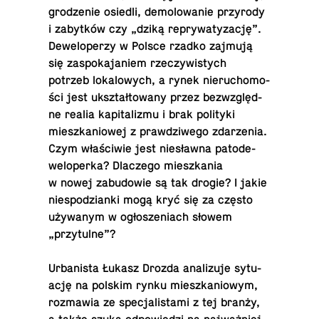
gro­dze­nie osiedli, de­mo­lo­wa­nie przy­ro­dy
i za­byt­ków czy „dziką re­pry­wa­ty­za­cję”.
De­we­lo­pe­rzy w Polsce rzadko zajmują
się za­spo­ka­ja­niem rze­czy­wi­stych
potrzeb lo­ka­lo­wych, a rynek nie­ru­cho­mo­
ści jest ukształ­to­wa­ny przez bez­względ­
ne realia ka­pi­ta­li­zmu i brak po­li­ty­ki
miesz­ka­nio­wej z praw­dzi­we­go zda­rze­nia.
Czym wła­ści­wie jest nie­sław­na pa­to­de­
we­lo­per­ka? Dla­cze­go miesz­ka­nia
w nowej za­bu­do­wie są tak drogie? I jakie
nie­spo­dzian­ki mogą kryć się za często
uży­wa­nym w ogło­sze­niach słowem
„przytulne”?
Urba­ni­sta Łukasz Drozda ana­li­zu­je sy­tu­
ację na polskim rynku miesz­ka­nio­wym,
roz­ma­wia ze spe­cja­li­sta­mi z tej branży,