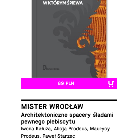
89 PLN
MISTER WROCŁAW
Ar­chi­tek­to­nicz­ne spacery śladami
pewnego plebiscytu
Iwona Kałuża, Alicja Prodeus, Maurycy
Prodeus, Paweł Starzec