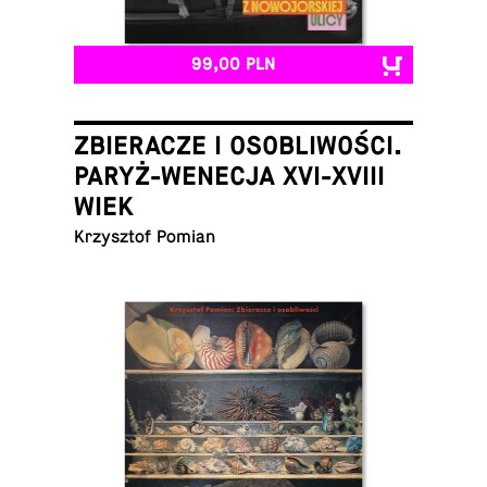
99,00 PLN
ZBIERACZE I OSOBLIWOŚCI.
PARYŻ-WENECJA XVI-XVIII
WIEK
Krzysz­tof Pomian