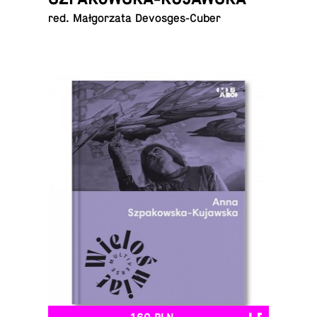
red. Mał­go­rza­ta Devosges-Cuber