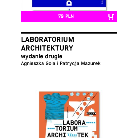
79 PLN
LABORATORIUM
ARCHITEKTURY
wydanie drugie
Agniesz­ka Gola i Pa­try­cja Mazurek