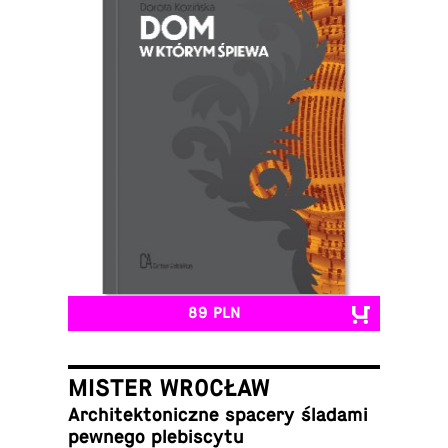
89 PLN
MISTER WROCŁAW
Ar­chi­tek­to­nicz­ne spacery śladami
pewnego plebiscytu