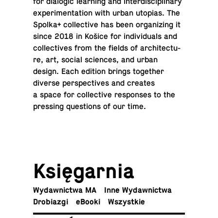
for dia­lo­gic le­ar­ning and in­ter­di­sci­pli­na­ry
expe­ri­men­ta­tion with urban utopias. The
Spolka+ col­lec­ti­ve has been or­ga­ni­zing it
since 2018 in Košice for in­di­vi­du­als and
col­lec­ti­ves from the fields of ar­chi­tec­tu­
re, art, social scien­ces, and urban
design. Each edition brings to­ge­ther
diverse per­spec­ti­ves and creates
a space for col­lec­ti­ve re­spon­ses to the
pres­sing qu­estions of our time.
Księ­gar­nia
Wy­daw­nic­twa MA
Inne Wydawnictwa
Dro­bia­zgi
eBooki
Wszyst­kie