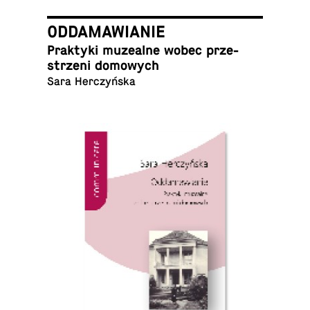
ODDAMAWIANIE
Prak­ty­ki mu­ze­al­ne wobec prze­
strze­ni domowych
Sara Herczyńska