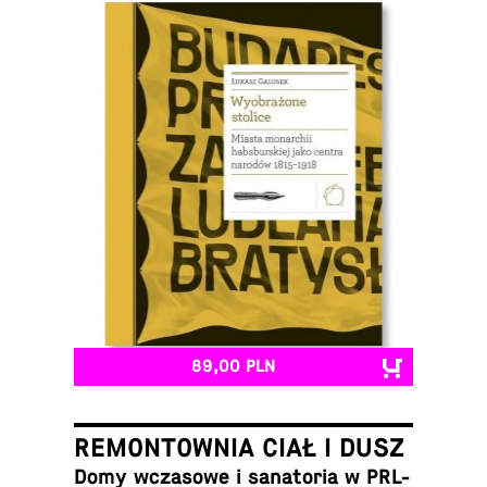
89,00 PLN
REMONTOWNIA CIAŁ I DUSZ
Domy wcza­so­we i sa­na­to­ria w PRL-