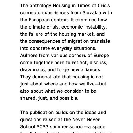
The an­tho­lo­gy Housing in Times of Crisis
con­nects expe­rien­ces from Slo­va­kia with
the Eu­ro­pe­an context. It exa­mi­nes how
the climate crisis, eco­no­mic in­sta­bi­li­ty,
the failure of the housing market, and
the con­se­qu­en­ces of mi­gra­tion trans­la­te
into con­cre­te eve­ry­day si­tu­ations.
Authors from various corners of Europe
come to­ge­ther here to reflect, discuss,
draw maps, and forge new al­lian­ces.
They de­mon­stra­te that housing is not
just about where and how we live—but
also about what we con­si­der to be
shared, just, and possible.
The pu­bli­ca­tion builds on the ideas and
qu­estions raised at the Never Never
School 2023 summer school—a space