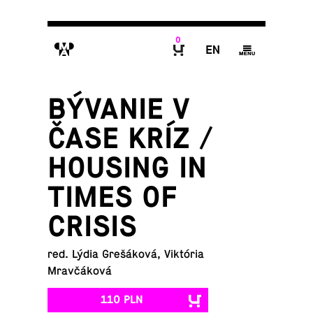
0
M
E
g
B
BÝVANIE V
ČASE KRÍZ /
HOUSING IN
TIMES OF
CRISIS
red. Lýdia Grešáková, Viktória
Mravčáková
110 PLN