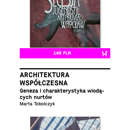
149 PLN
ARCHITEKTURA
WSPÓŁCZESNA
Geneza i cha­rak­te­ry­sty­ka wio­dą­
cych nurtów
Marta Tobolczyk