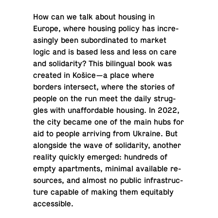
How can we talk about housing in
Europe, where housing policy has in­cre­
asin­gly been sub­or­di­na­ted to market
logic and is based less and less on care
and so­li­da­ri­ty? This bi­lin­gu­al book was
created in Košice—a place where
borders in­ter­sect, where the stories of
people on the run meet the daily strug­
gles with unaf­for­da­ble housing. In 2022,
the city became one of the main hubs for
aid to people ar­ri­ving from Ukraine. But
along­si­de the wave of so­li­da­ri­ty, another
reality quickly emerged: hun­dreds of
empty apart­ments, minimal ava­ila­ble re­
so­ur­ces, and almost no public in­fra­struc­
tu­re capable of making them equ­ita­bly
accessible.