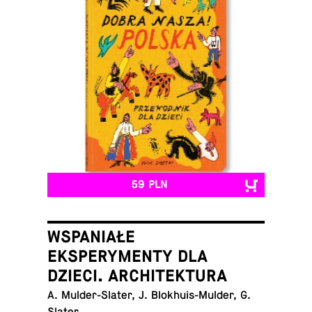
59 PLN
WSPANIAŁE
EKSPERYMENTY DLA
DZIECI. ARCHITEKTURA
A. Mul­der-Sla­ter, J. Blo­khu­is-Mul­der, G.