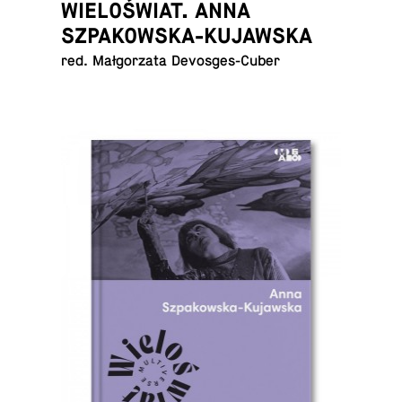
WIELOŚWIAT. ANNA
SZPAKOWSKA-KUJAWSKA
red. Mał­go­rza­ta Devosges-Cuber