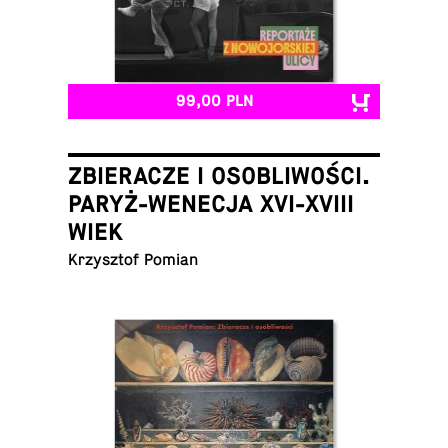
99,00 PLN
ZBIERACZE I OSOBLIWOŚCI.
PARYŻ-WENECJA XVI-XVIII
WIEK
Krzysz­tof Pomian