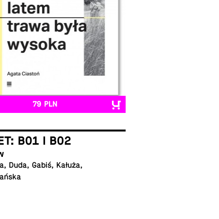
79 PLN
ET: B01 I B02
w
, Duda, Gabiś, Kałuża,
ańska