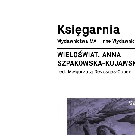
Księ­gar­nia
Wy­daw­nic­twa MA
Inne Wydawni
WIELOŚWIAT. ANNA
SZPAKOWSKA-KUJAWS
red. Mał­go­rza­ta Devosges-Cuber