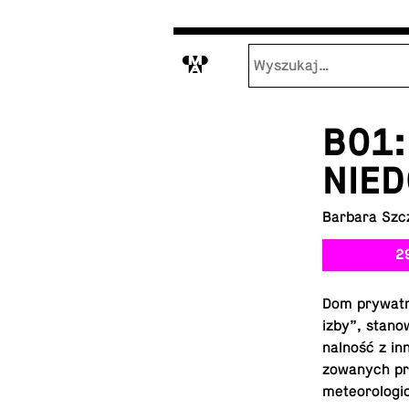
M
B01
NIE
Barbara Szc
2
Dom pry­wat­ny
izby”, stanowi
nal­ność z in­
zo­wa­nych pro
me­te­oro­lo­