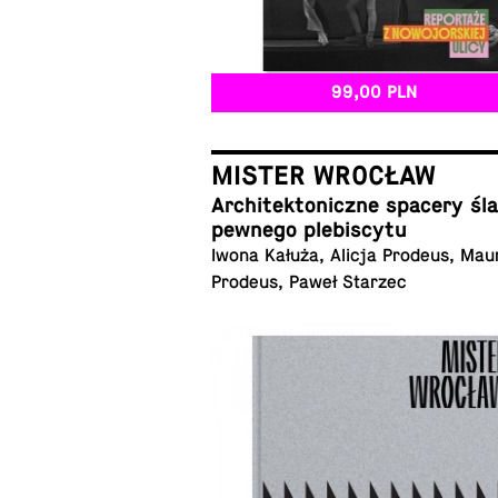
99,00 PLN
MISTER WROCŁAW
Ar­chi­tek­to­nicz­ne spacery ś
pewnego plebiscytu
Iwona Kałuża, Alicja Prodeus, Mau
Prodeus, Paweł Starzec