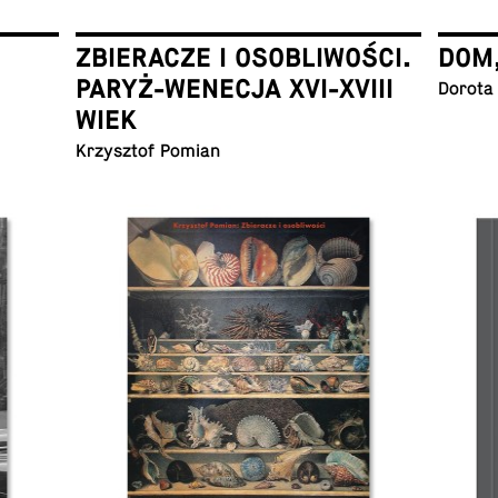
ZBIERACZE I OSOBLIWOŚCI.
DOM
PARYŻ-WENECJA XVI-XVIII
Dorota
WIEK
Krzysz­tof Pomian