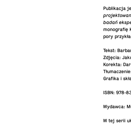
Pu­bli­ka­cja 
pro­jek­to­wa­
badań eks­pe­
monografię
pory przy­kła
Tekst: Barb
Zdjęcia: Jak
Korekta: Dar
Tłu­ma­cze­ni
Grafika i sk
ISBN: 978-8
Wydawca: Muz
W tej serii u