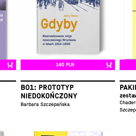
140 PLN
B01: PROTOTYP
PAKI
NIEDOKOŃCZONY
zesta
Chadera
Barbara Szczepańska
Szczep