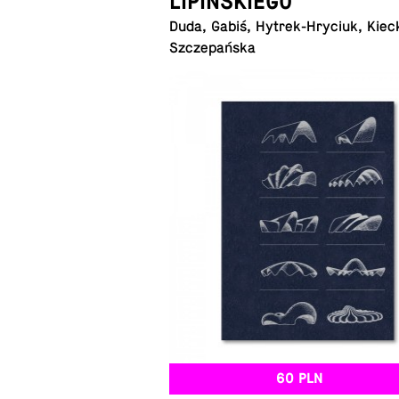
LIPIŃSKIEGO
Duda, Gabiś, Hy­trek-Hry­ciuk, Kiec
Szczepańska
60 PLN