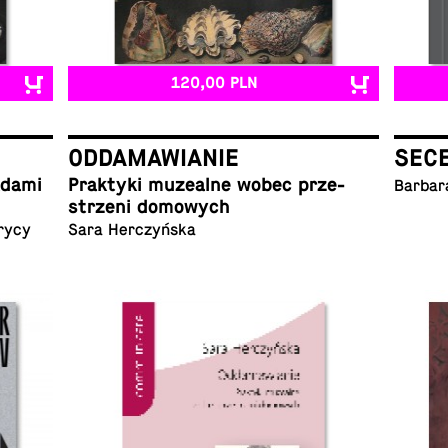
120,00 PLN
ODDAMAWIANIE
SEC
ladami
Prak­ty­ki mu­ze­al­ne wobec prze­
Barbar
strze­ni domowych
rycy
Sara Herczyńska