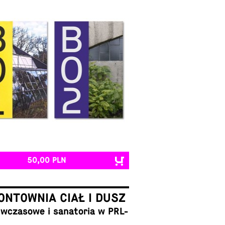
50,00 PLN
NTOWNIA CIAŁ I DUSZ
cza­so­we i sa­na­to­ria w PRL-