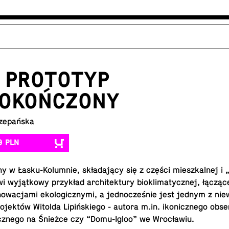
: PROTOTYP
DOKOŃCZONY
zepańska
9 PLN
 w Ła­sku-Ko­lum­nie, skła­da­ją­cy się z części miesz­kal­nej i „z
 wy­jąt­ko­wy przy­kład ar­chi­tek­tu­ry bio­kli­ma­tycz­nej, łą­czą­
no­wa­cja­mi eko­lo­gicz­ny­mi, a jed­no­cze­śnie jest jednym z nie­w
­jek­tów Witolda Li­piń­skie­go - autora m.​in. iko­nicz­ne­go ob­se
gicz­ne­go na Śnieżce czy “Do­mu-Igloo” we Wrocławiu.