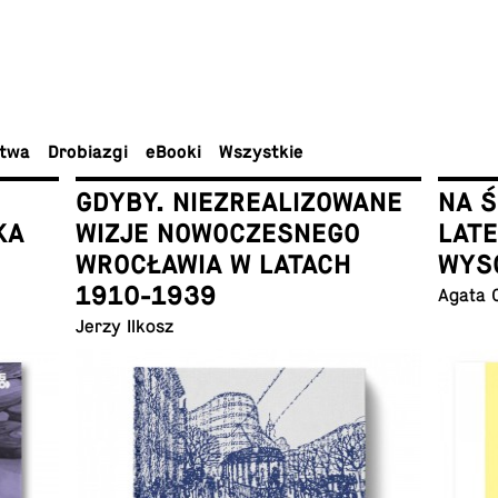
ctwa
Dro­bia­zgi
eBooki
Wszyst­kie
GDYBY. NIEZREALIZOWANE
NA 
KA
WIZJE NOWOCZESNEGO
LAT
WROCŁAWIA W LATACH
WYS
1910-1939
Agata 
Jerzy Ilkosz