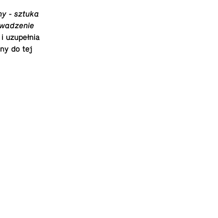
­ny - sztuka
­wa­dze­nie
i uzu­peł­nia
ny do tej