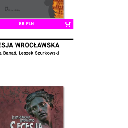
89 PLN
ESJA WROCŁAWSKA
a Banaś, Leszek Szurkowski