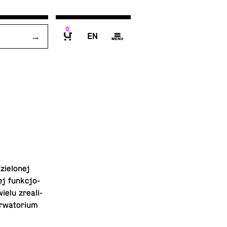
0
E
g
B
ie­lo­nej
cej funk­cjo­
ie­lu zre­ali­
r­wa­to­rium