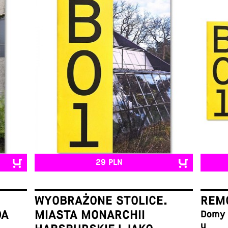
29 PLN
WYOBRAŻONE STOLICE.
REMO
DA
MIASTA MONARCHII
Domy w
u