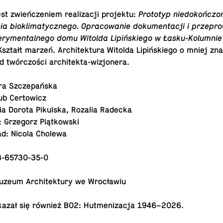
jest zwień­cze­niem re­ali­za­cji projektu:
Pro­to­typ nie­do­koń­czo
nia bio­kli­ma­tycz­ne­go. Opra­co­wa­nie do­ku­men­ta­cji i prze­pro
ry­men­tal­ne­go domu Witolda Li­piń­skie­go w Ła­sku-Ko­lum­nie
Kształt marzeń. Ar­chi­tek­tu­ra Witolda Lipińskiego
o mniej zna
d twór­czo­ści architekta-wizjonera.
ara Szczepańska
ub Certowicz
ia Dorota Pi­kul­ska, Rozalia Radecka
e: Grze­gorz Piątkowski
ład: Nicola Cholewa
3-65730-35-0
eum Ar­chi­tek­tu­ry we Wrocławiu
kazał się również
B02: Hut­me­ni­za­cja 1946–2026
.