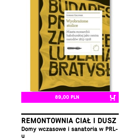
89,00 PLN
REMONTOWNIA CIAŁ I DUSZ
Domy wcza­so­we i sa­na­to­ria w PRL-
u