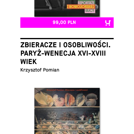
99,00 PLN
ZBIERACZE I OSOBLIWOŚCI.
PARYŻ-WENECJA XVI-XVIII
WIEK
Krzysz­tof Pomian