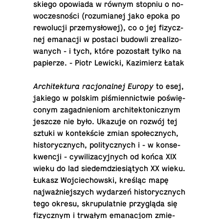
skie­go opo­wia­da w równym stopniu o no­
wo­cze­sno­ści (ro­zu­mia­nej jako epoka po
re­wo­lu­cji prze­my­sło­wej), co o jej fi­zycz­
nej ema­na­cji w postaci budowli zre­ali­zo­
wa­nych - i tych, które po­zo­stałt tylko na
pa­pie­rze. - Piotr Lewicki, Ka­zi­mierz Łatak
Ar­chi­tek­tu­ra ra­cjo­nal­nej Europy
to esej,
jakiego w polskim pi­śmien­nic­twie po­świę­
co­nym za­gad­nie­niom ar­chi­tek­to­nicz­nym
jeszcze nie było. Ukazuje on rozwój tej
sztuki w kon­tek­ście zmian spo­łecz­nych,
hi­sto­rycz­nych, po­li­tycz­nych i - w kon­se­
kwen­cji - cy­wi­li­za­cyj­nych od końca XIX
wieku do lad sie­dem­dzie­sią­tych XX wieku.
Łukasz Woj­cie­chow­ski, kreśląc mapę
naj­waż­niej­szych wy­da­rzeń hi­sto­rycz­nych
tego okresu, skru­pu­lat­nie przy­glą­da się
fi­zycz­nym i trwałym ema­na­cjom zmie­