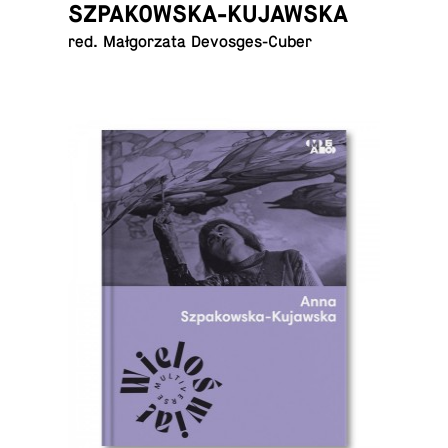
SZPAKOWSKA-KUJAWSKA
red. Mał­go­rza­ta Devosges-Cuber