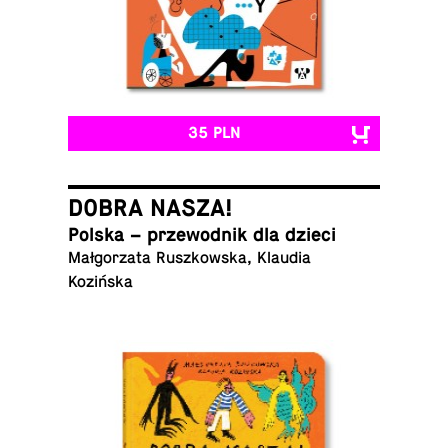
35 PLN
DOBRA NASZA!
Polska – prze­wod­nik dla dzieci
Mał­go­rza­ta Rusz­kow­ska, Klaudia
Kozińska