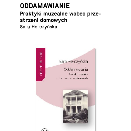
ODDAMAWIANIE
Prak­ty­ki mu­ze­al­ne wobec prze­
strze­ni domowych
Sara Herczyńska