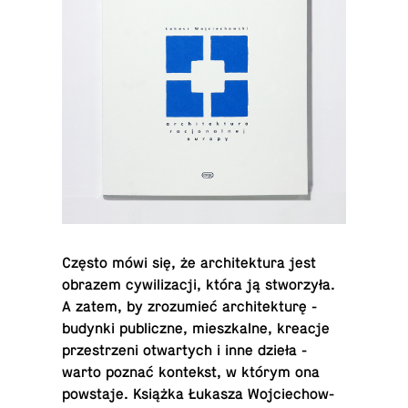
Często mówi się, że ar­chi­tek­tu­ra jest
obrazem cy­wi­li­za­cji, która ją stwo­rzy­ła.
A zatem, by zro­zu­mieć ar­chi­tek­tu­rę -
budynki pu­blicz­ne, miesz­kal­ne, kreacje
prze­strze­ni otwar­tych i inne dzieła -
warto poznać kon­tekst, w którym ona
po­wsta­je. Książka Łukasza Woj­cie­chow­