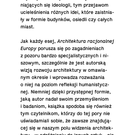
nia­ją­cych się ide­olo­gii, tym prze­ja­wom
ucie­le­śnie­nia różnych idei, które za­ist­nia­
ły w formie bu­dyn­ków, osiedli czy całych
miast.
Jak każdy esej,
Ar­chi­tek­tu­ra ra­cjo­nal­nej
Europy
porusza się po za­gad­nie­niach
z pozoru bardzo spe­cja­li­stycz­nych i ni­
szo­wym, szcze­gól­nie że jest au­tor­ską
wizją rozwoju ar­chi­tek­tu­ry w oma­wia­
nym okresie i wpro­wa­dza roz­wa­ża­nia
o niej na poziom re­flek­sji hu­ma­ni­stycz­
nej. Nie­mniej dzięki przy­stęp­nej formie,
jaką autor nadał swoim prze­my­śle­niom
i ba­da­niom, książka spodoba się również
tym czy­tel­ni­kom, którzy do tej pory nie
uświa­da­mia­li sobie, że zawsze znaj­du­ją­
cej się w naszym polu wi­dze­nia ar­chi­tek­