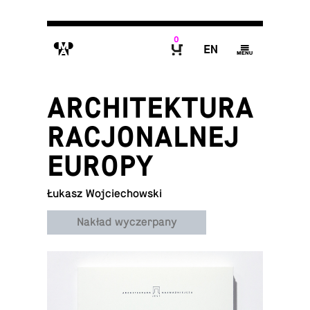
0
M
E
g
B
ARCHITEKTURA
RACJONALNEJ
EUROPY
Łukasz Wojciechowski
Nakład wyczerpany