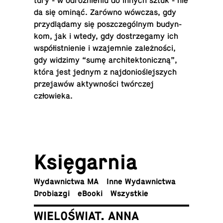
tu­ry - w od­róż­nie­niu do innych sztuk - nie
da się ominąć. Zarówno wówczas, gdy
przy­dlą­da­my się po­szcze­gól­nym bu­dyn­
kom, jak i wtedy, gdy do­strze­ga­my ich
współ­ist­nie­nie i wza­jem­nie za­leż­no­ści,
gdy widzimy “sumę ar­chi­tek­to­nicz­ną”,
która jest jednym z naj­do­nio­ślej­szych
prze­ja­wów ak­tyw­no­ści twór­czej
człowieka.
Księ­gar­nia
Wy­daw­nic­twa MA
Inne Wydawnictwa
Dro­bia­zgi
eBooki
Wszyst­kie
WIELOŚWIAT. ANNA