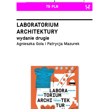
79 PLN
LABORATORIUM
ARCHITEKTURY
wydanie drugie
Agniesz­ka Gola i Pa­try­cja Mazurek