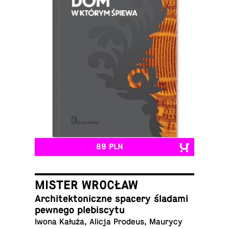
89 PLN
MISTER WROCŁAW
Ar­chi­tek­to­nicz­ne spacery śladami
pewnego plebiscytu
Iwona Kałuża, Alicja Prodeus, Maurycy