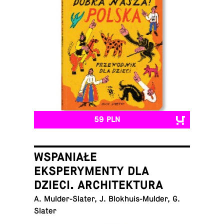
59 PLN
WSPANIAŁE
EKSPERYMENTY DLA
DZIECI. ARCHITEKTURA
A. Mul­der-Sla­ter, J. Blo­khu­is-Mul­der, G.
Slater