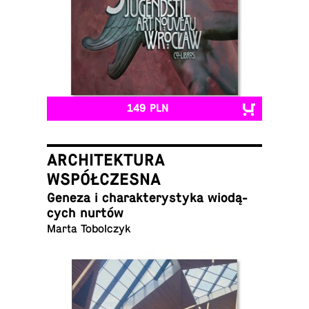
149 PLN
ARCHITEKTURA
WSPÓŁCZESNA
Geneza i cha­rak­te­ry­sty­ka wio­dą­
cych nurtów
Marta Tobolczyk