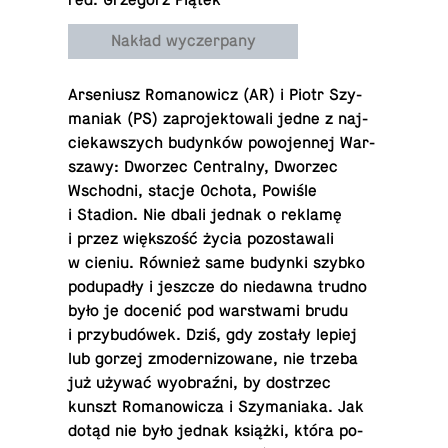
red. Grzegorz Piątek
Nakład wyczerpany
Ar­se­niusz Ro­ma­no­wicz (AR) i Piotr Szy­
ma­niak (PS) za­pro­jek­to­wa­li jedne z naj­
cie­kaw­szych bu­dyn­ków po­wo­jen­nej War­
sza­wy: Dworzec Cen­tral­ny, Dworzec
Wschod­ni, stacje Ochota, Powiśle
i Stadion. Nie dbali jednak o reklamę
i przez więk­szość życia po­zo­sta­wa­li
w cieniu. Również same budynki szybko
pod­upa­dły i jeszcze do nie­daw­na trudno
było je docenić pod war­stwa­mi brudu
i przy­bu­dó­wek. Dziś, gdy zostały lepiej
lub gorzej zmo­der­ni­zo­wa­ne, nie trzeba
już używać wy­obraź­ni, by do­strzec
kunszt Ro­ma­no­wi­cza i Szy­ma­nia­ka. Jak
dotąd nie było jednak książki, która po­