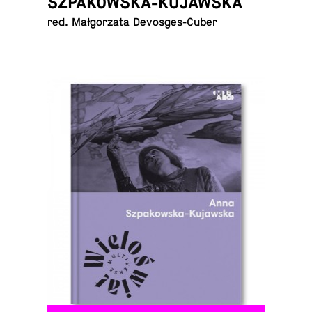
SZPAKOWSKA-KUJAWSKA
red. Mał­go­rza­ta Devosges-Cuber