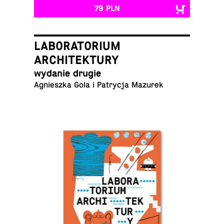
79 PLN
LABORATORIUM
ARCHITEKTURY
wydanie drugie
Agniesz­ka Gola i Pa­try­cja Mazurek