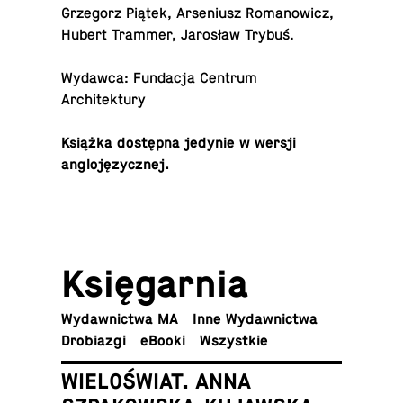
Grze­gorz Piątek, Ar­se­niusz Ro­ma­no­wicz,
Hubert Trammer, Ja­ro­sław Trybuś.
Wydawca: Fun­da­cja Centrum
Architektury
Książka do­stęp­na jedynie w wersji
anglojęzycznej.
Księ­gar­nia
Wy­daw­nic­twa MA
Inne Wydawnictwa
Dro­bia­zgi
eBooki
Wszyst­kie
WIELOŚWIAT. ANNA