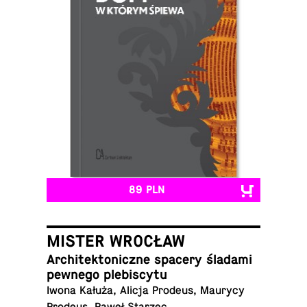
89 PLN
MISTER WROCŁAW
Ar­chi­tek­to­nicz­ne spacery śladami
pewnego plebiscytu
Iwona Kałuża, Alicja Prodeus, Maurycy