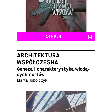
149 PLN
ARCHITEKTURA
WSPÓŁCZESNA
Geneza i cha­rak­te­ry­sty­ka wio­dą­
cych nurtów
Marta Tobolczyk