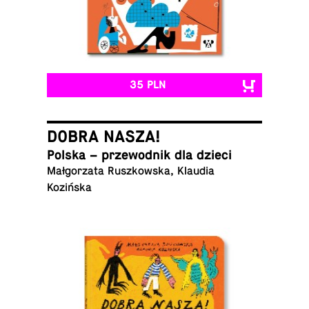
35 PLN
DOBRA NASZA!
Polska – prze­wod­nik dla dzieci
Mał­go­rza­ta Rusz­kow­ska, Klaudia
Kozińska