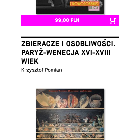
99,00 PLN
ZBIERACZE I OSOBLIWOŚCI.
PARYŻ-WENECJA XVI-XVIII
WIEK
Krzysz­tof Pomian