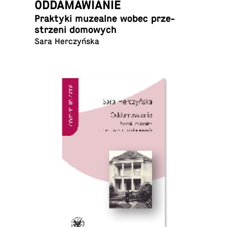
ODDAMAWIANIE
Prak­ty­ki mu­ze­al­ne wobec prze­
strze­ni domowych
Sara Herczyńska