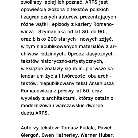
zwo­li­ła­by lepiej ich poznać. ARPS jest
opo­wie­ścią złożoną z tekstów pol­skich
i za­gra­nicz­nych autorów, pre­zen­tu­ją­cych
różne wątki i epizody z kariery Ro­ma­no­
wi­cza i Szy­ma­nia­ka od lat 30. do 90.,
oraz blisko 200 starych i nowych zdjęć,
w tym nie­pu­bli­ko­wa­nych ma­te­ria­łów z ar­
chi­wów ro­dzin­nych. Oprócz kla­sycz­nych
tekstów hi­sto­rycz­no-ar­ty­stycz­nych,
w książce zna­la­zły się m.​in. pierw­sze ka­
len­da­rium życia i twór­czo­ści obu ar­chi­
tek­tów, nie­pu­bli­ko­wa­ny tekst Ar­se­niu­sza
Ro­ma­no­wi­cza z połowy lat 80. oraz
wywiady z ar­chi­tek­ta­mi, którzy ostat­nio
mo­der­ni­zo­wa­li war­szaw­skie dworce
duetu ARPS.
Autorzy tekstów: Tomasz Fudala, Paweł
Giergoń, Owen Ha­ther­ley, Werner Huber,