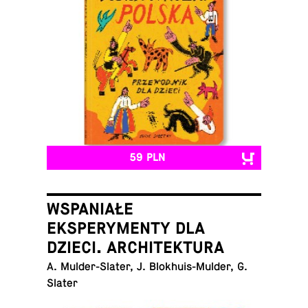
59 PLN
WSPANIAŁE
EKSPERYMENTY DLA
DZIECI. ARCHITEKTURA
A. Mul­der-Sla­ter, J. Blo­khu­is-Mul­der, G.
Slater