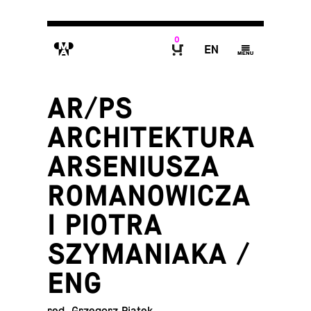
0
M
E
g
B
AR/PS
ARCHITEKTURA
ARSENIUSZA
ROMANOWICZA
I PIOTRA
SZYMANIAKA /
ENG