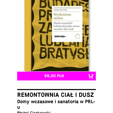
89,00 PLN
REMONTOWNIA CIAŁ I DUSZ
Domy wcza­so­we i sa­na­to­ria w PRL-
u