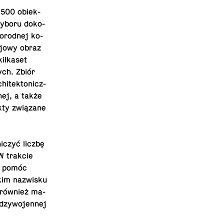
 3500 obiek­
yboru do­ko­
o­rod­nej ko­
­jo­wy obraz
il­ka­set
nych. Zbiór
hi­tek­to­nicz­
z­nej, a także
kty zwią­za­ne
ni­czyć liczbę
 W trakcie
gą pomóc
kim na­zwi­sku
ię również ma­
dzy­wo­jen­nej