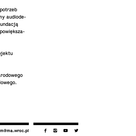
 potrzeb
śmy au­dio­de­
un­da­cją
 po­więk­sza­
­jek­tu
­ro­do­we­go
elowego.
@​ma.​wroc.​pl
f
i
y
