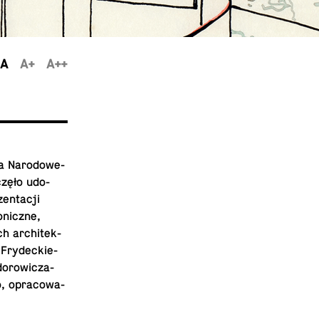
A
A+
A++
a Na­ro­do­we­
czę­ło udo­
n­ta­cji
­nicz­ne,
ch ar­chi­tek­
Fry­dec­kie­
o­ro­wi­cza-
o, opra­co­wa­