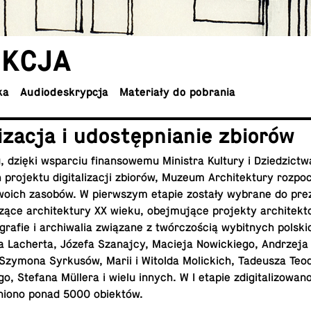
EK­CJA
ka
Au­dio­de­skryp­cja
Ma­te­ria­ły do pobrania
­li­za­cja i udo­stęp­nia­nie zbiorów
dzięki wspar­ciu fi­nan­so­we­mu Mi­ni­stra Kultury i Dzie­dzic­tw
o­jek­tu di­gi­ta­li­za­cji zbiorów, Muzeum Ar­chi­tek­tu­ry roz­po­
 swoich zasobów. W pierw­szym etapie zostały wybrane do pre­ze
zą­ce ar­chi­tek­tu­ry XX wieku, obej­mu­ją­ce pro­jek­ty ar­chi­tek­to
gra­fie i ar­chi­wa­lia zwią­za­ne z twór­czo­ścią wy­bit­nych pol­ski
La­cher­ta, Józefa Sza­naj­cy, Macieja No­wic­kie­go, An­drze­ja 
Szymona Syr­ku­sów, Marii i Witolda Mo­lic­kich, Ta­de­usza Teo­d
­go, Stefana Müllera i wielu innych. W I etapie zdi­gi­ta­li­zo­wa­n
p­nio­no ponad 5000 obiektów.