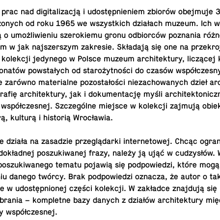
prac nad di­gi­ta­li­za­cją i udo­stęp­nie­niem zbiorów obej­mu­je
zo­nych od roku 1965 we wszyst­kich dzia­łach muzeum. Ich w
o umoż­li­wie­niu sze­ro­kie­mu gronu od­bior­ców po­zna­nia róż­n
m w jak naj­szer­szym za­kre­sie. Skła­da­ją się one na prze­kro
j ko­lek­cji je­dy­ne­go w Polsce muzeum ar­chi­tek­tu­ry, li­czą­cej k
o­na­tów po­wsta­łych od sta­ro­żyt­no­ści do czasów współ­cze­s
 zarówno ma­te­rial­ne po­zo­sta­ło­ści nie­za­cho­wa­nych dzieł ar­c
ra­fię ar­chi­tek­tu­ry, jak i do­ku­men­ta­cję myśli ar­chi­tek­to­nic
 współ­cze­snej. Szcze­gól­ne miejsce w ko­lek­cji zajmują obie
u­rą, kulturą i hi­sto­rią Wrocławia.
ie działa na za­sa­dzie prze­glą­dar­ki in­ter­ne­to­wej. Chcąc ogra­
­kład­nej po­szu­ki­wa­nej frazy, należy ją ująć w cu­dzy­słów.
 po­szu­ki­wa­ne­go tematu pojawią się pod­po­wie­dzi, które mo
e­niu danego twórcy. Brak pod­po­wie­dzi oznacza, że autor o ta
je w udo­stęp­nio­nej części ko­lek­cji. W za­kład­ce znaj­du­ją s
o­bra­nia – kom­plet­ne bazy danych z działów ar­chi­tek­tu­ry mię­
u­ry współczesnej.