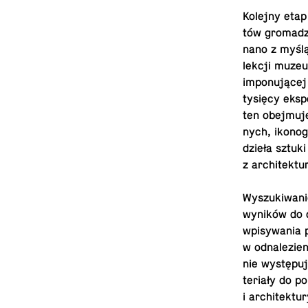
Kolejny etap 
tów gro­ma­d
na­no z myślą 
lek­cji muzeu
im­po­nu­ją­ce
tysięcy eks­p
ten obej­mu­je
nych, iko­no­g
dzieła sztuki
z ar­chi­tek­t
Wy­szu­ki­wa­n
wyników do do
wpi­sy­wa­nia
w od­na­le­zi
nie wy­stę­pu­
te­ria­ły do p
i ar­chi­tek­t