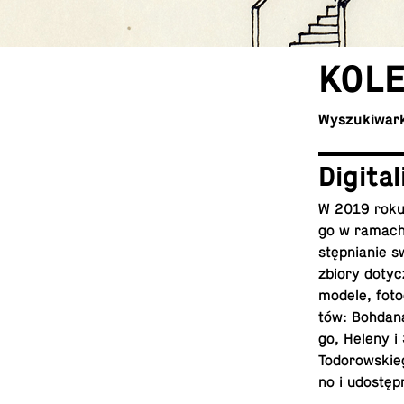
KO­L
Wy­szu­ki­war­
Di­gi­ta
W 2019 roku, 
go w ramach pr
stęp­nia­nie
zbiory do­ty­c
modele, fo­to­
tów: Bohdana 
go, Heleny i 
To­do­row­skie
no i udo­stę