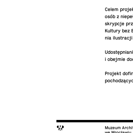
Celem pro­jek
osób z nie­peł
skryp­cje przy
Kultury bez Ba
nia ilu­stra­c
Udo­stęp­nia­
i obejmie do­
Projekt do­fi­
po­cho­dzą­cy
M
Muzeum Archi
we Wrocławiu