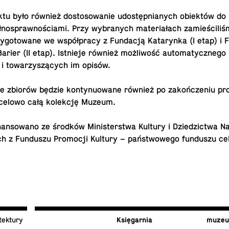
­tu było również do­sto­so­wa­nie udo­stęp­nia­nych obiek­tów do
­no­spraw­no­ścia­mi. Przy wy­bra­nych ma­te­ria­łach za­mie­ści­li­
­go­to­wa­ne we współ­pra­cy z Fun­da­cją Ka­ta­ryn­ka (I etap) i F
rier (II etap). Ist­nie­je również moż­li­wość au­to­ma­tycz­ne­go
ji i to­wa­rzy­szą­cych im opisów.
nie zbiorów będzie kon­ty­nu­owa­ne również po za­koń­cze­niu pro
ce­lo­wo całą ko­lek­cję Muzeum.
nan­so­wa­no ze środków Mi­ni­ster­stwa Kultury i Dzie­dzic­twa Na
ch z Fun­du­szu Pro­mo­cji Kultury – pań­stwo­we­go fun­du­szu c
tektury
Księ­gar­nia
muzeum