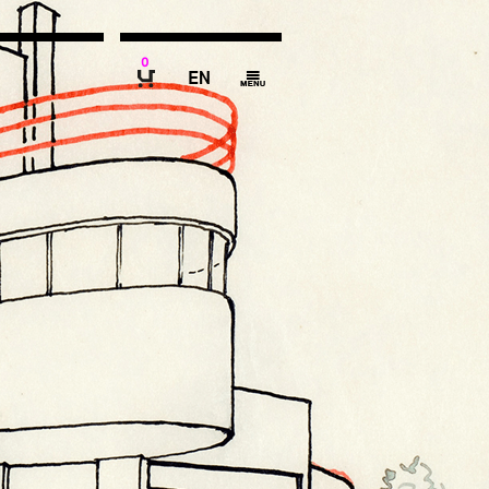
0
E
g
B