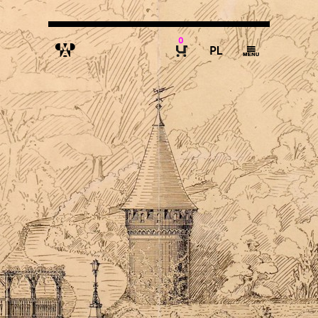
0
M
P
g
B