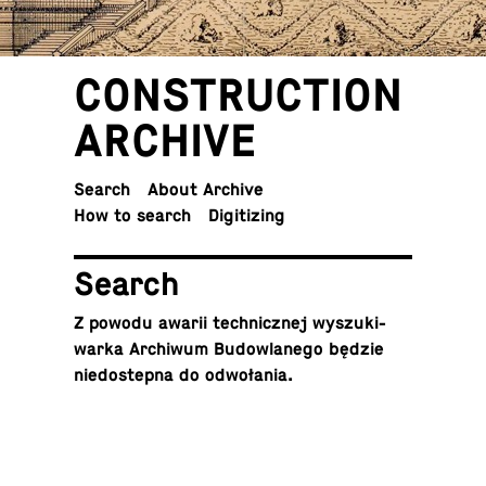
CON­STRUC­TION
ARCHIVE
Search
About Archive
How to search
Dig­i­tiz­ing
Search
Z powodu awarii tech­nicznej wyszuki­
warka Archi­wum Bu­dowlanego będzie
niedostepna do odwołania.