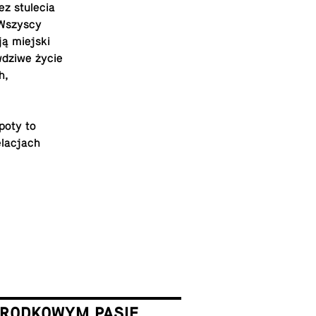
z stule­cia
 Wszyscy
ją miejski
wdziwe życie
h,
poty to
elac­jach
ŚRODKOWYM PASIE