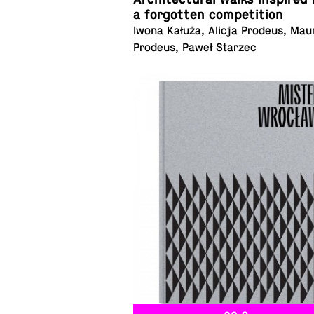
a for­got­ten competition
Iwona Kałuża, Alicja Prodeus, Mau
Prodeus, Paweł Starzec