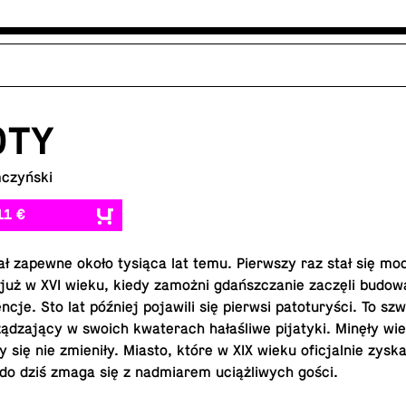
OTY
czyński
11 €
ł zapewne około tysiąca lat temu. Pier­wszy raz stał się mo
 już w XVI wieku, kiedy zamożni gdańszczanie zaczęli budo
encje. Sto lat później po­jaw­ili się pierwsi pa­to­turyści. To s
ądzający w swoich kwa­t­er­ach hałaśliwe pi­jatyki. Minęły wie
się nie zmieniły. Miasto, które w XIX wieku ofic­jal­nie zysk
do dziś zmaga się z nad­mi­arem uciążliwych gości.