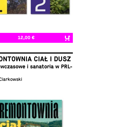
12,00 €
NTOWNIA CIAŁ I DUSZ
cza­sowe i sana­to­ria w PRL-
 Ciarkowski