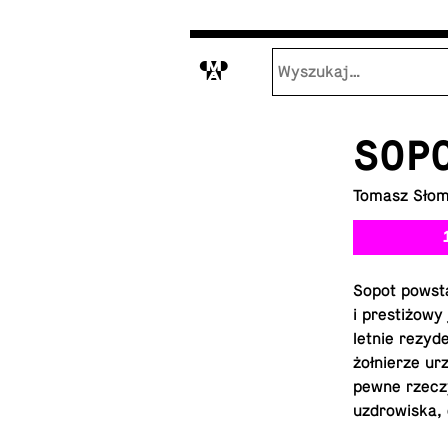
M
SOP
Tomasz Słom
Sopot powsta
i prestiżowy
letnie rezy­d
żołnierze urz
pewne rzeczy 
uzdrowiska, 