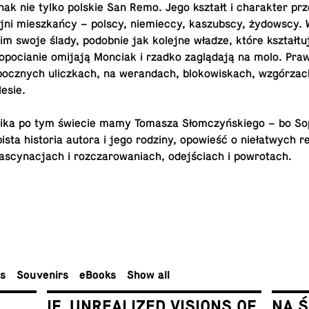
nak nie tylko polskie San Remo. Jego kształt i charak­ter prze
ejni mieszkańcy ­– polscy, niemieccy, kaszub­scy, żydowscy.
 nim swoje ślady, podob­nie jak kolejne władze, które kształtu
 Sopocianie omijają Monciak i rzadko zaglądają na molo. Pra
bocznych uliczkach, na weran­dach, blokowiskach, wzgórzac
esie.
­nika po tym świecie mamy Tomasza Słomczyńskiego – bo So
bista his­to­ria autora i jego rodziny, opowieść o niełatwych r
s­cy­nac­jach i rozczarowa­ni­ach, odejściach i powro­tach.
rs
Sou­venirs
eBooks
Show all
IF. UNREALIZED VISIONS OF
NA 