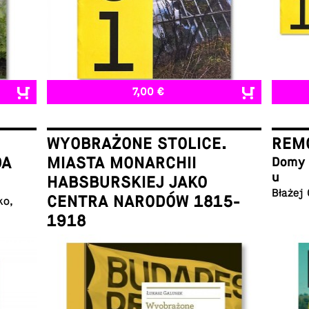
7,00 €
WYOBRAŻONE STOLICE.
REMO
DA
MIASTA MONARCHII
Domy w
u
HABSBURSKIEJ JAKO
Błażej
CENTRA NARODÓW 1815-
ko,
1918
Łukasz Galusek