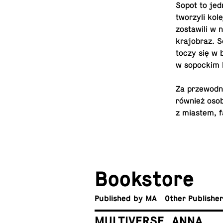
Sopot to jed
tworzyli kol
zostaw­ili w
kra­jo­braz.
toczy się w 
w sopockim l
Za prze­wod
również os­o­
z miastem, fa
Book­store
Pub­lished by MA
Other Publishe
MULTIVERSE. ANNA