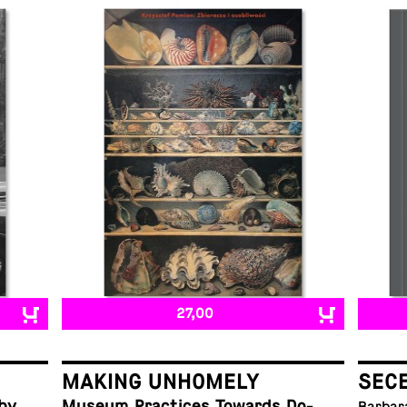
27,00
MAKING UNHOMELY
SEC
 by
Museum Prac­tices Towards Do­