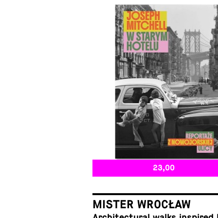
23,00
MISTER WROCŁAW
Ar­chi­tec­tural walks in­spired