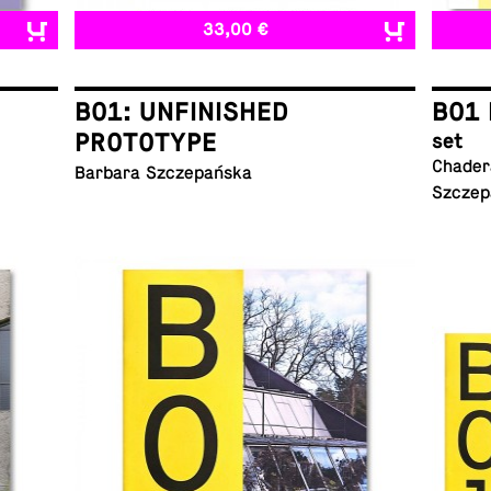
33,00 €
B01: UNFINISHED
B01 
PROTOTYPE
set
Chadera
Barbara Szczepańska
Szczep