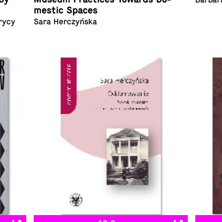
Barbar
mes­tic Spaces
rycy
Sara Herczyńska