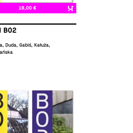
19,00 €
I B02
, Duda, Gabiś, Kałuża,
ańska