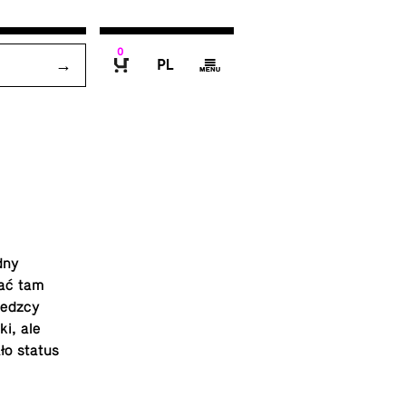
0
P
g
B
dny
wać tam
zwedzcy
ki, ale
ało status