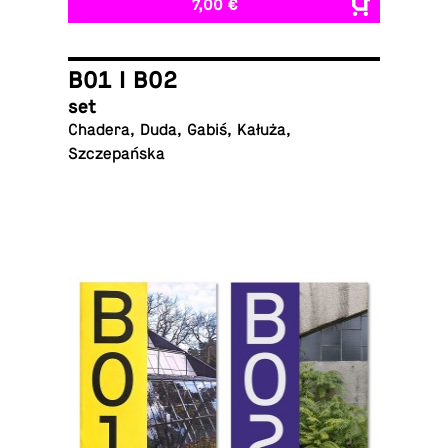
7,00 €
B01 I B02
set
Chadera, Duda, Gabiś, Kałuża,
Szczepańska