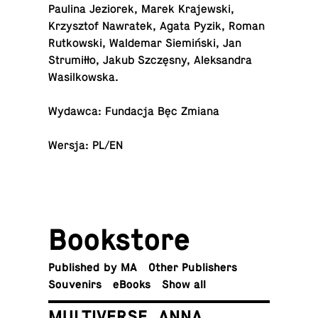
Paulina Jeziorek, Marek Kra­jew­ski,
Krzysztof Nawratek, Agata Pyzik, Roman
Rutkowski, Walde­mar Siemiński, Jan
Strumiłło, Jakub Szczęsny, Alek­san­dra
Wasilkowska.
Wydawca: Fun­dacja Bęc Zmiana
Wersja: PL/EN
Book­store
Pub­lished by MA
Other Publishers
Sou­venirs
eBooks
Show all
MULTIVERSE. ANNA