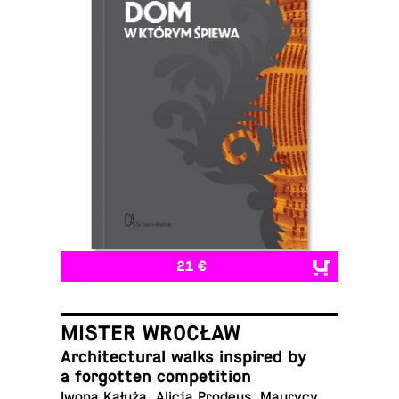
21 €
MISTER WROCŁAW
Ar­chi­tec­tural walks in­spired by
a for­got­ten competition
Iwona Kałuża, Alicja Prodeus, Maurycy