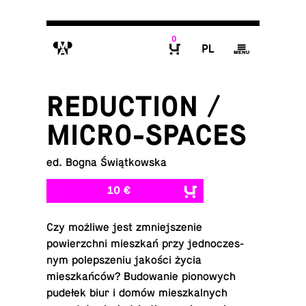
0
M
P
g
B
REDUCTION /
MICRO-SPACES
ed. Bogna Świątkowska
10 €
Czy możliwe jest zm­niejsze­nie
powierzchni mieszkań przy jed­noczes­
nym polep­sze­niu jakości życia
mieszkańców? Bu­dowanie pi­o­nowych
pudełek biur i domów mieszkalnych