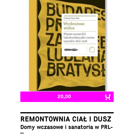
20,00
REMONTOWNIA CIAŁ I DUSZ
Domy wcza­sowe i sana­to­ria w PRL-
u