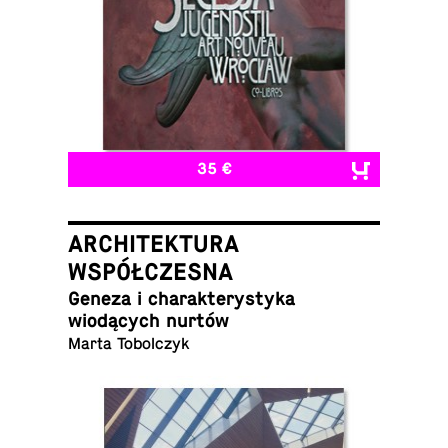
35 €
ARCHITEKTURA
WSPÓŁCZESNA
Geneza i charak­terystyka
wiodących nurtów
Marta Tobolczyk