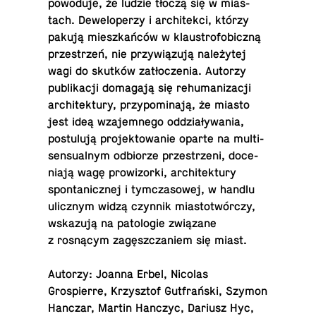
powoduje, że ludzie tłoczą się w mi­as­
tach. Dewelop­erzy i ar­chitekci, którzy
pakują mieszkańców w klaus­tro­fo­biczną
przestrzeń, nie przywiązują należytej
wagi do skutków zatłoczenia. Autorzy
pub­likacji domagają się re­hu­man­iza­cji
ar­chitek­tury, przy­pom­i­nają, że miasto
jest ideą wza­jem­nego oddziaływania,
pos­tu­lują pro­jek­towanie oparte na mul­ti­
sen­su­al­nym odbiorze przestrzeni, doce­
niają wagę prow­iz­orki, ar­chitek­tury
spon­tan­icznej i tym­cza­sowej, w handlu
ulicznym widzą czynnik mi­as­totwórczy,
wskazują na pa­tolo­gie związane
z rosnącym zagęszczaniem się miast.
Autorzy: Joanna Erbel, Nicolas
Grospierre, Krzysztof Gutfrański, Szymon
Hanczar, Martin Hanczyc, Dariusz Hyc,