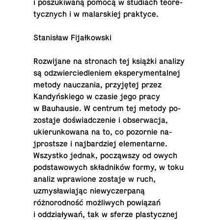
i poszuki­waną pomocą w stu­di­ach teo­re­
ty­cznych i w malarskiej praktyce.
Stanisław Fijałkowski
Rozwi­jane na stronach tej książki analizy
są odzwier­ciedle­niem ekspery­men­tal­nej
metody naucza­nia, przyjętej przez
Kandyńskiego w czasie jego pracy
w Bauhausie. W centrum tej metody po­
zostaje doświad­cze­nie i ob­serwacja,
ukierunk­owana na to, co po­zornie na­
jprost­sze i na­jbardziej el­e­men­tarne.
Wszys­tko jednak, począwszy od owych
pod­sta­wowych składników formy, w toku
analiz wpraw­ione zostaje w ruch,
uzmysławiając niewycz­er­paną
różnorodność możliwych powiązań
i oddziaływań, tak w sferze plas­ty­cznej