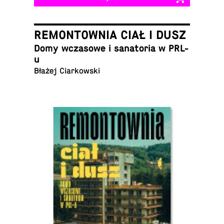
REMONTOWNIA CIAŁ I DUSZ
Domy wcza­sowe i sana­to­ria w PRL-
u
Błażej Ciarkowski