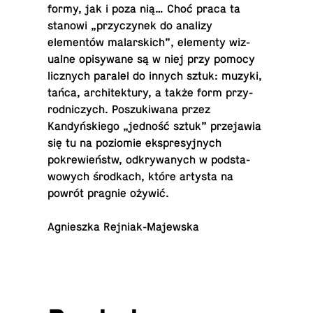
formy, jak i poza nią… Choć praca ta
stanowi „przy­czynek do analizy
elementów malars­kich”, el­e­menty wiz­
ualne opisy­wane są w niej przy pomocy
licznych paralel do innych sztuk: muzyki,
tańca, ar­chitek­tury, a także form przy­
rod­niczych. Poszuki­wana przez
Kandyńskiego „jedność sztuk” prze­jawia
się tu na poziomie ek­spresyjnych
pokrewieństw, od­kry­wanych w pod­sta­
wowych środkach, które artysta na
powrót pragnie ożywić.
Ag­nieszka Rejniak-Majewska