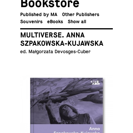
Book­store
Pub­lished by MA
Other Publishers
Sou­venirs
eBooks
Show all
MULTIVERSE. ANNA
SZPAKOWSKA-KUJAWSKA
ed. Małgorzata Devosges-Cuber