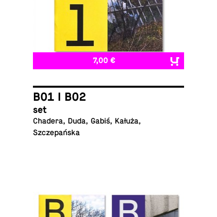
7,00 €
B01 I B02
set
Chadera, Duda, Gabiś, Kałuża,
Szczepańska