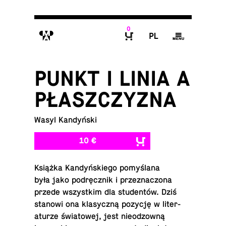
0
M
P
g
B
PUNKT I LINIA A
PŁASZCZYZNA
Wasyl Kandyński
10 €
Książka Kandyńskiego pomyślana
była jako podręcznik i przez­nac­zona
przede wszys­tkim dla studentów. Dziś
stanowi ona klasy­czną pozycję w lit­er­
aturze świa­towej, jest nieod­zowną