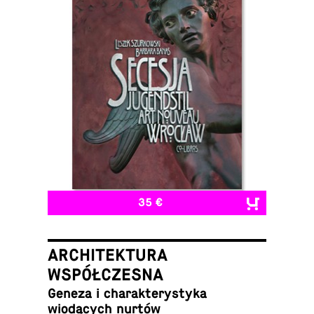
35 €
ARCHITEKTURA
WSPÓŁCZESNA
Geneza i charak­terystyka
wiodących nurtów