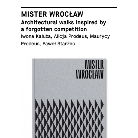
MISTER WROCŁAW
Ar­chi­tec­tural walks in­spired by
a for­got­ten competition
Iwona Kałuża, Alicja Prodeus, Maurycy
Prodeus, Paweł Starzec