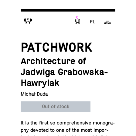
0
M
P
g
B
PATCHWORK
Architecture of
Jadwiga Grabowska-
Hawrylak
Michał Duda
Out of stock
It is the first so com­pre­hen­sive monog­ra­
phy devoted to one of the most im­por­