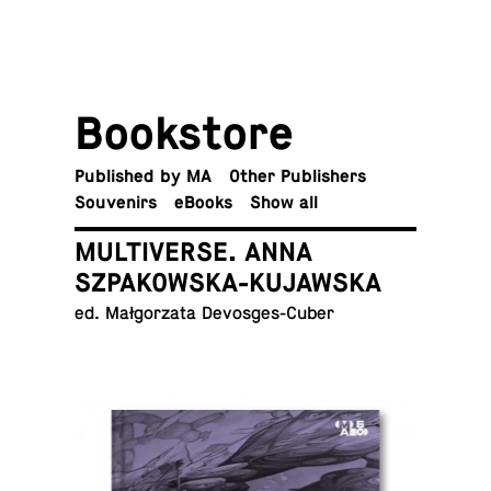
Book­store
Pub­lished by MA
Other Publishers
Sou­venirs
eBooks
Show all
MULTIVERSE. ANNA
SZPAKOWSKA-KUJAWSKA
ed. Małgorzata Devosges-Cuber