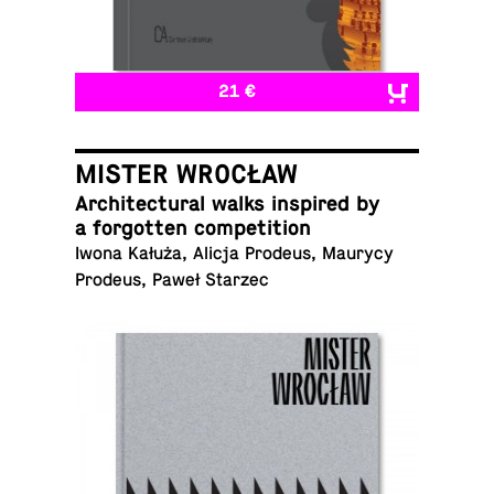
21 €
MISTER WROCŁAW
Ar­chi­tec­tural walks in­spired by
a for­got­ten competition
Iwona Kałuża, Alicja Prodeus, Maurycy
Prodeus, Paweł Starzec