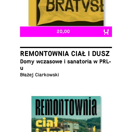
20,00
REMONTOWNIA CIAŁ I DUSZ
Domy wcza­sowe i sana­to­ria w PRL-
u
Błażej Ciarkowski