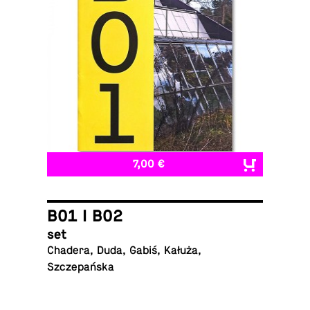
7,00 €
B01 I B02
set
Chadera, Duda, Gabiś, Kałuża,
Szczepańska