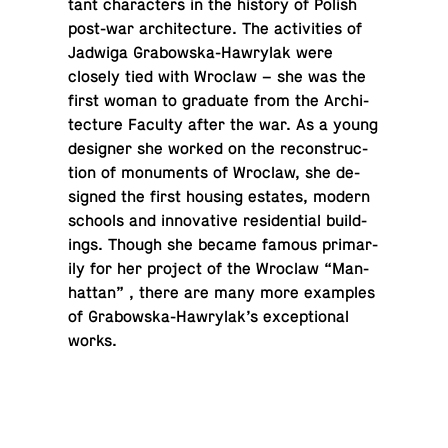
tant char­ac­ters in the history of Polish
post-war ar­chi­tec­ture. The ac­tiv­i­ties of
Jadwiga Grabowska-Hawry­lak were
closely tied with Wroclaw – she was the
first woman to grad­u­ate from the Ar­chi­
tec­ture Faculty after the war. As a young
de­signer she worked on the re­con­struc­
tion of mon­u­ments of Wroclaw, she de­
signed the first housing estates, modern
schools and in­no­v­a­tive res­i­den­tial build­
ings. Though she became famous pri­mar­
ily for her project of the Wroclaw “Man­
hat­tan” , there are many more ex­am­ples
of Grabowska-Hawry­lak’s ex­cep­tional
works.