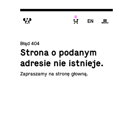
0
M
E
g
B
Błąd 404
Strona o podanym
adresie nie istnieje.
Za­pra­sza­my na
stronę głowną
.