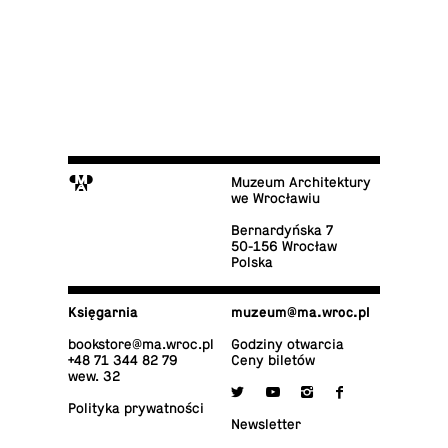
M
Muzeum Architektury
we Wrocławiu
Ber­nar­dyń­ska 7
50-156 Wrocław
Polska
Księ­gar­nia
muzeum@​ma.​wroc.​pl
bo­ok­sto­re@​ma.​wroc.​pl
Godziny otwarcia
+48 71 344 82 79
Ceny biletów
wew. 32

y
i
f
Po­li­ty­ka prywatności
New­slet­ter