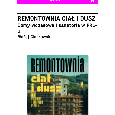
REMONTOWNIA CIAŁ I DUSZ
Domy wcza­sowe i sana­to­ria w PRL-
u
Błażej Ciarkowski