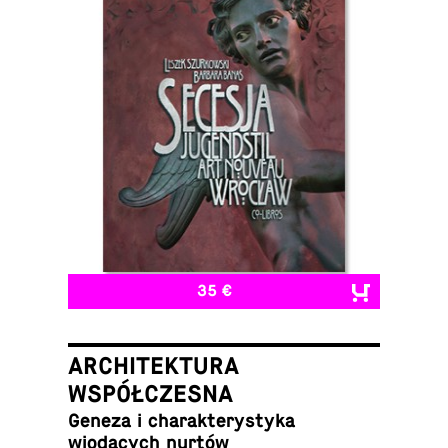
35 €
ARCHITEKTURA
WSPÓŁCZESNA
Geneza i charak­terystyka
wiodących nurtów