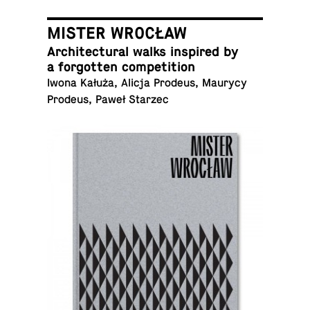
MISTER WROCŁAW
Ar­chi­tec­tural walks in­spired by
a for­got­ten competition
Iwona Kałuża, Alicja Prodeus, Maurycy
Prodeus, Paweł Starzec