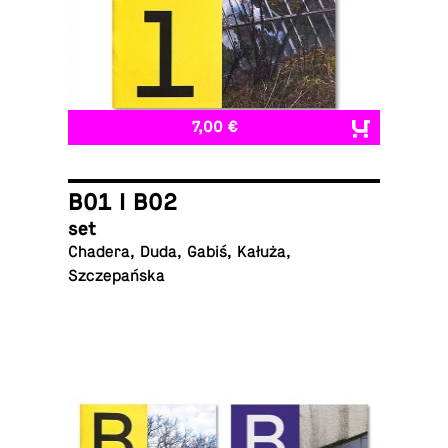
7,00 €
B01 I B02
set
Chadera, Duda, Gabiś, Kałuża,
Szczepańska