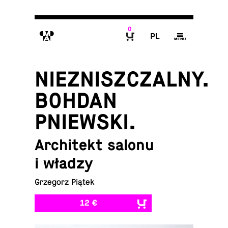
0
M
P
g
B
NIEZNISZCZALNY.
BOHDAN
PNIEWSKI.
Architekt salonu
i władzy
Grzegorz Piątek
12 €