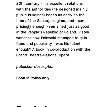
20th century - his ex­cel­lent re­la­tions
with the au­thor­i­ties (he de­signed mainly
public build­ings) began as early as the
time of the Sanacja regime, and - sur­
pris­ingly enough - re­mained just as good
in the People’s Re­pub­lic of Poland. Piątek
wonders how Pniewski managed to gain
fame and pop­u­lar­ity - was his talent
enough? A book in co-pro­duc­tion with the
Grand The­atre-Na­tional Opera.
pub­lisher description
Book in Polish only