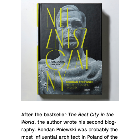
After the bestseller
The Best City in the
World
, the author wrote his second bi­og­
ra­phy. Bohdan Pniewski was prob­a­bly the
most in­flu­en­tial ar­chi­tect in Poland of the