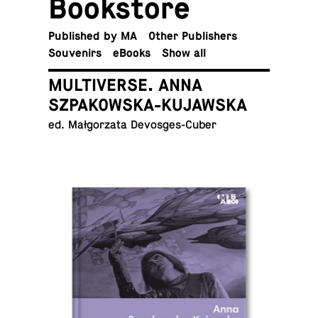
Book­store
Pub­lished by MA
Other Publishers
Sou­venirs
eBooks
Show all
MULTIVERSE. ANNA
SZPAKOWSKA-KUJAWSKA
ed. Małgorzata Devosges-Cuber