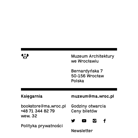
M
Muzeum Architektury
we Wrocławiu
Ber­nar­dyń­ska 7
50-156 Wrocław
Polska
Księ­gar­nia
muzeum@​ma.​wroc.​pl
bo­ok­sto­re@​ma.​wroc.​pl
Godziny otwarcia
+48 71 344 82 79
Ceny biletów
wew. 32

y
i
f
Po­li­ty­ka prywatności
New­slet­ter