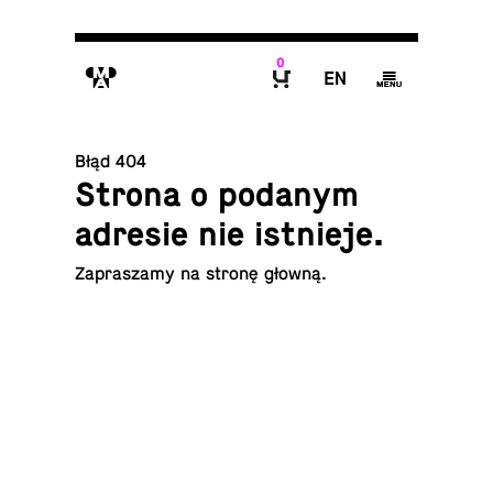
0
M
E
g
B
Błąd 404
Strona o podanym
adresie nie istnieje.
Za­pra­sza­my na
stronę głowną
.