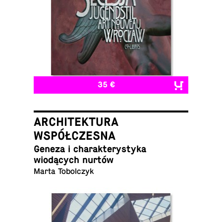
35 €
ARCHITEKTURA
WSPÓŁCZESNA
Geneza i charak­terystyka
wiodących nurtów
Marta Tobolczyk