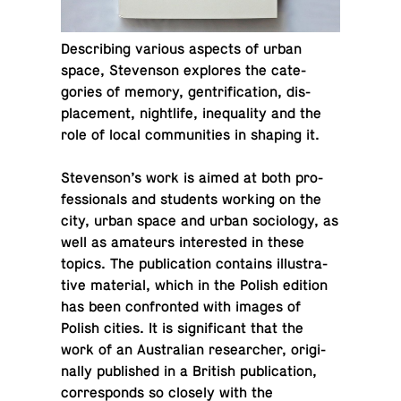
De­scrib­ing various aspects of urban
space, Steven­son ex­plores the cat­e­
gories of memory, gen­tri­fi­ca­tion, dis­
place­ment, nightlife, in­equal­ity and the
role of local com­mu­ni­ties in shaping it.
Steven­son’s work is aimed at both pro­
fes­sion­als and stu­dents working on the
city, urban space and urban so­ci­ol­ogy, as
well as am­a­teurs in­ter­ested in these
topics. The pub­li­ca­tion con­tains il­lus­tra­
tive ma­te­r­ial, which in the Polish edition
has been con­fronted with images of
Polish cities. It is sig­nif­i­cant that the
work of an Aus­tralian re­searcher, orig­i­
nally pub­lished in a British pub­li­ca­tion,
cor­re­sponds so closely with the