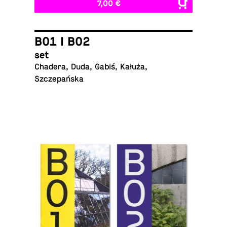
7,00 €
B01 I B02
set
Chadera, Duda, Gabiś, Kałuża,
Szczepańska