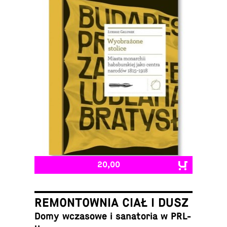
20,00
REMONTOWNIA CIAŁ I DUSZ
Domy wcza­sowe i sana­to­ria w PRL-