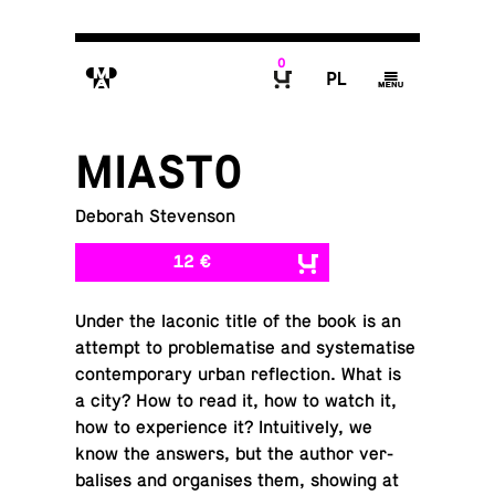
0
M
P
g
B
MIASTO
Deborah Stevenson
12 €
Under the laconic title of the book is an
attempt to prob­lema­tise and sys­tem­a­tise
con­tem­po­rary urban re­flec­tion. What is
a city? How to read it, how to watch it,
how to ex­pe­ri­ence it? In­tu­itively, we
know the answers, but the author ver­
balises and or­gan­ises them, showing at