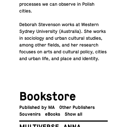
processes we can observe in Polish
cities.
Deborah Steven­son works at Western
Sydney Uni­ver­sity (Aus­tralia). She works
in so­ci­ol­ogy and urban cul­tural studies,
among other fields, and her re­search
focuses on arts and cul­tural policy, cities
and urban life, and place and identity.
Book­store
Pub­lished by MA
Other Publishers
Sou­venirs
eBooks
Show all
MULTIVERSE. ANNA