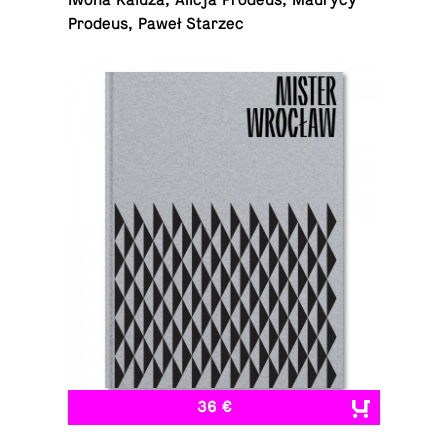
Iwona Kałuża, Alicja Prodeus, Maurycy
Prodeus, Paweł Starzec
36 €