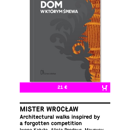
21 €
MISTER WROCŁAW
Ar­chi­tec­tural walks in­spired by
a for­got­ten competition