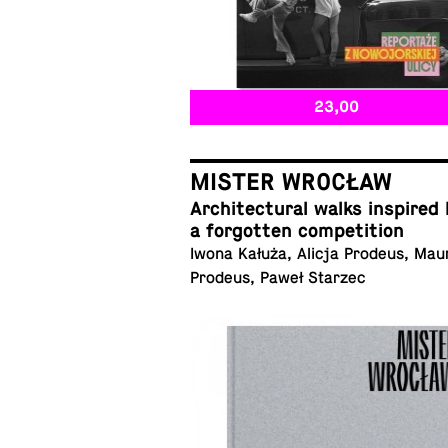
23,00
MISTER WROCŁAW
Ar­chi­tec­tural walks in­spired
a for­got­ten competition
Iwona Kałuża, Alicja Prodeus, Mau
Prodeus, Paweł Starzec