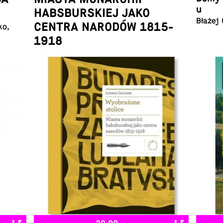
u
HABSBURSKIEJ JAKO
Błażej
CENTRA NARODÓW 1815-
ko,
1918
Łukasz Galusek