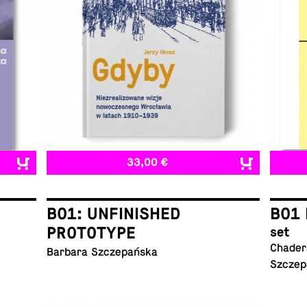
33,00 €
B01: UNFINISHED
B01 
PROTOTYPE
set
Chadera
Barbara Szczepańska
Szczep