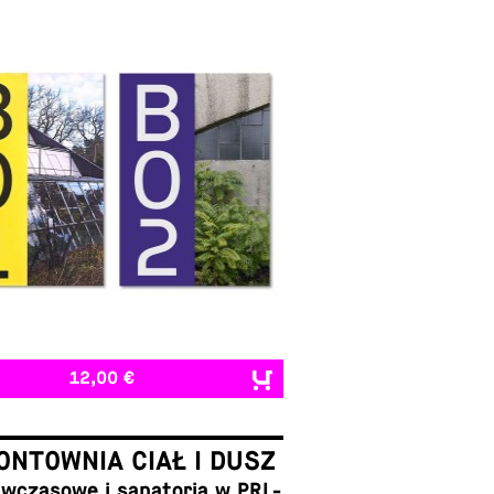
12,00 €
NTOWNIA CIAŁ I DUSZ
cza­sowe i sana­to­ria w PRL-