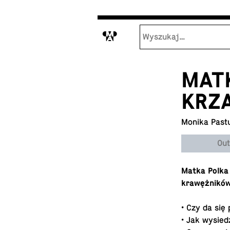
M
MATK
KRZ
Monika Past
Out
Matka Polka 
krawężników,
• Czy da się
• Jak wysied