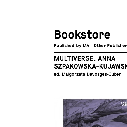
Book­store
Pub­lished by MA
Other Publishe
MULTIVERSE. ANNA
SZPAKOWSKA-KUJAWS
ed. Małgorzata Devosges-Cuber