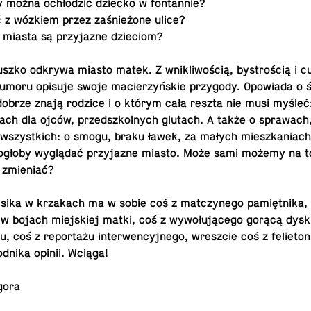
y można ochłodzić dziecko w fontan­nie?
ć z wózkiem przez zaśnieżone ulice?
e miasta są przy­jazne dzieciom?
uszko odkrywa miasto matek. Z wnikliwością, bystrością i c
umoru opisuje swoje macierzyńskie przy­gody. Opowiada o ś
dobrze znają rodzice i o którym cała reszta nie musi myśleć
pach dla ojców, przed­szkol­nych glutach. A także o sprawach
wszys­t­kich: o smogu, braku ławek, za małych mieszka­ni­ac
mogłoby wyglądać przy­jazne miasto. Może sami możemy na t
 zmieniać?
sika w krza­kach ma w sobie coś z matczynego pamiętnika, p
j w bojach miejskiej matki, coś z wywołującego gorącą dysk
, coś z reportażu in­ter­wen­cyjnego, wresz­cie coś z fe­li­eton
d­nika opinii. Wciąga!
gora