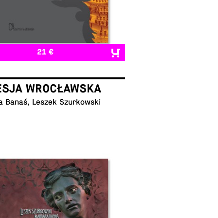
21 €
ESJA WROCŁAWSKA
a Banaś, Leszek Szurkowski