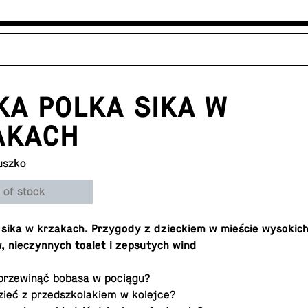
A POLKA SIKA W
AKACH
uszko
 of stock
sika w krza­kach. Przy­gody z dzieck­iem w mieście wyso­kic
 nieczyn­nych toalet i zep­su­tych wind
 przewinąć bobasa w pociągu?
zieć z przed­szko­lakiem w kolejce?