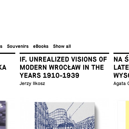
rs
Sou­venirs
eBooks
Show all
IF. UNREALIZED VISIONS OF
NA 
KA
MODERN WROCŁAW IN THE
LAT
YEARS 1910-1939
WYS
Jerzy Ilkosz
Agata 