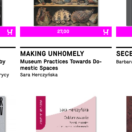
27,00
MAKING UNHOMELY
SEC
 by
Museum Prac­tices Towards Do­
Barbar
mes­tic Spaces
rycy
Sara Herczyńska