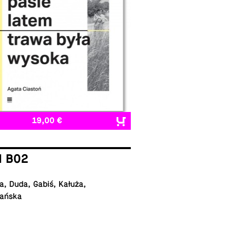
19,00 €
I B02
, Duda, Gabiś, Kałuża,
ańska