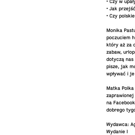
• Czy w upał
• Jak przejś
• Czy polski
Monika Pas­t
poczu­ciem h
który aż za 
zabaw, ur­lo
dotyczą nas 
pisze, jak 
wpływać i je
Matka Polka 
za­praw­ione
na Face­booku
dobrego ty­go
Wydawca: A
Wydanie I