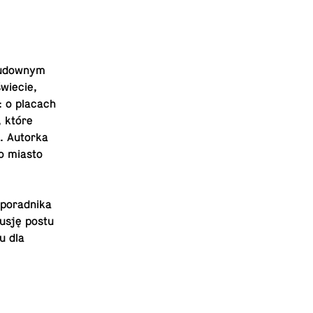
u­d­ownym
wiecie,
: o placach
, które
h. Autorka
o miasto
o­rad­nika
usję postu
u dla