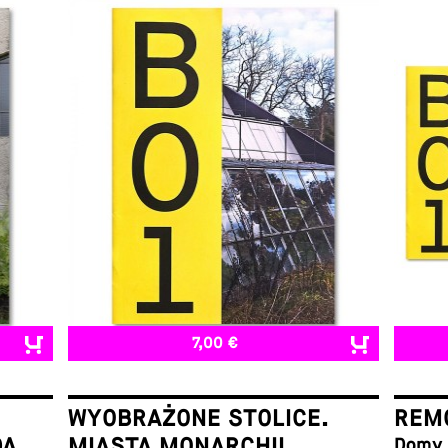
7,00 €
WYOBRAŻONE STOLICE.
REMO
DA
MIASTA MONARCHII
Domy w