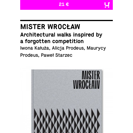
21 €
MISTER WROCŁAW
Ar­chi­tec­tural walks in­spired by
a for­got­ten competition
Iwona Kałuża, Alicja Prodeus, Maurycy
Prodeus, Paweł Starzec