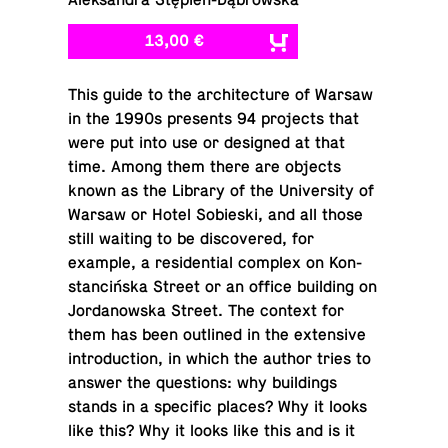
Aleksandra Stępień-Dąbrowska
13,00 €
This guide to the ar­chi­tec­ture of Warsaw
in the 1990s pre­sents 94 pro­jects that
were put into use or de­signed at that
time. Among them there are objects
known as the Library of the Uni­ver­sity of
Warsaw or Hotel So­bieski, and all those
still waiting to be dis­cov­ered, for
example, a res­i­den­tial complex on Kon­
stancińska Street or an office build­ing on
Jor­danowska Street. The context for
them has been out­lined in the ex­ten­sive
in­tro­duc­tion, in which the author tries to
answer the ques­tions: why build­ings
stands in a spe­cific places? Why it looks
like this? Why it looks like this and is it