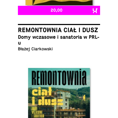
20,00
REMONTOWNIA CIAŁ I DUSZ
Domy wcza­sowe i sana­to­ria w PRL-
u
Błażej Ciarkowski