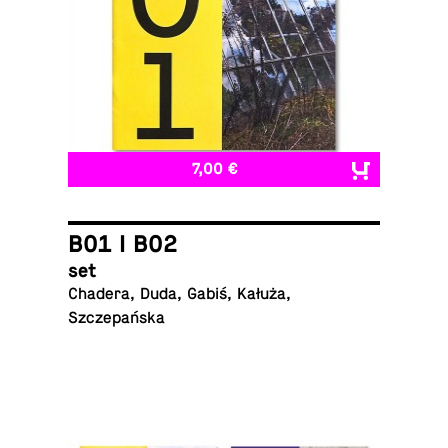
7,00 €
B01 I B02
set
Chadera, Duda, Gabiś, Kałuża,
Szczepańska