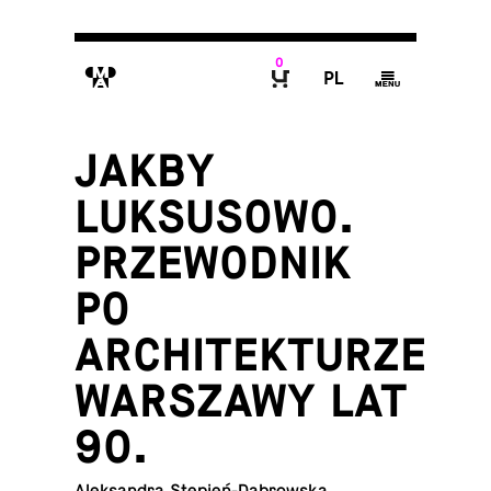
0
M
P
g
B
JAKBY
LUKSUSOWO.
PRZEWODNIK
PO
ARCHITEKTURZE
WARSZAWY LAT
90.