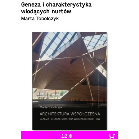
Geneza i charak­terystyka
wiodących nurtów
Marta Tobolczyk
12 €