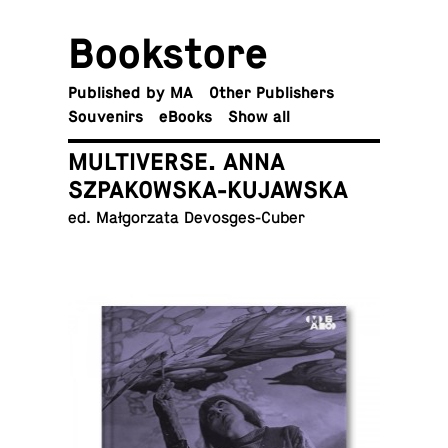
Book­store
Pub­lished by MA
Other Publishers
Sou­venirs
eBooks
Show all
MULTIVERSE. ANNA
SZPAKOWSKA-KUJAWSKA
ed. Małgorzata Devosges-Cuber