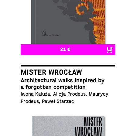
21 €
MISTER WROCŁAW
Ar­chi­tec­tural walks in­spired by
a for­got­ten competition
Iwona Kałuża, Alicja Prodeus, Maurycy
Prodeus, Paweł Starzec