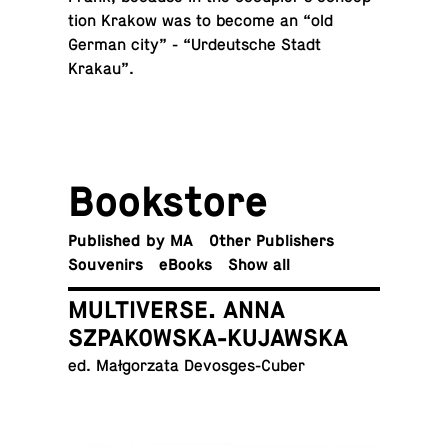
tion Krakow was to become an “old
German city” - “Ur­deutsche Stadt
Krakau”.
Book­store
Pub­lished by MA
Other Publishers
Sou­venirs
eBooks
Show all
MULTIVERSE. ANNA
SZPAKOWSKA-KUJAWSKA
ed. Małgorzata Devosges-Cuber