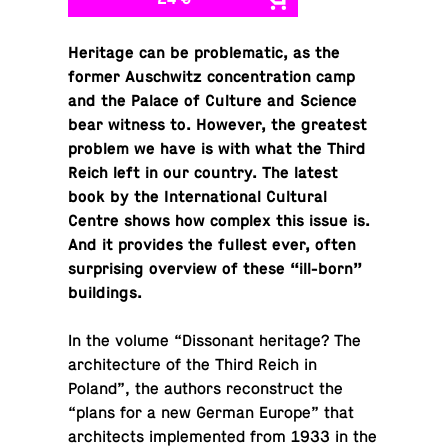
Her­itage can be prob­lem­atic, as the
former Auschwitz con­cen­tra­tion camp
and the Palace of Culture and Science
bear witness to. However, the great­est
problem we have is with what the Third
Reich left in our country. The latest
book by the In­ter­na­tional Cul­tural
Centre shows how complex this issue is.
And it pro­vides the fullest ever, often
sur­pris­ing overview of these “ill-born”
buildings.
In the volume “Dis­so­nant her­itage? The
ar­chi­tec­ture of the Third Reich in
Poland”, the authors re­con­struct the
“plans for a new German Europe” that
ar­chi­tects im­ple­mented from 1933 in the