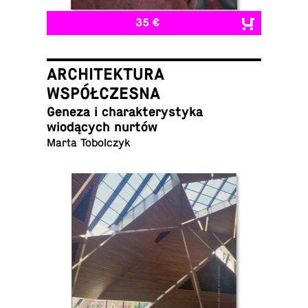
35 €
ARCHITEKTURA
WSPÓŁCZESNA
Geneza i charak­terystyka
wiodących nurtów
Marta Tobolczyk