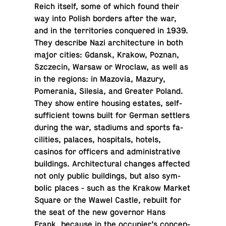
Reich itself, some of which found their
way into Polish borders after the war,
and in the ter­ri­to­ries con­quered in 1939.
They de­scribe Nazi ar­chi­tec­ture in both
major cities: Gdansk, Krakow, Poznan,
Szczecin, Warsaw or Wroclaw, as well as
in the regions: in Mazovia, Mazury,
Pomera­nia, Silesia, and Greater Poland.
They show entire housing estates, self-
suf­fi­cient towns built for German set­tlers
during the war, sta­di­ums and sports fa­
cil­i­ties, palaces, hos­pi­tals, hotels,
casinos for of­fi­cers and ad­min­is­tra­tive
build­ings. Ar­chi­tec­tural changes af­fected
not only public build­ings, but also sym­
bolic places - such as the Krakow Market
Square or the Wawel Castle, rebuilt for
the seat of the new gov­er­nor Hans
Frank, because in the oc­cu­pier’s con­cep­