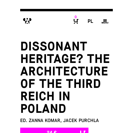
0
M
P
g
B
DISSONANT
HERITAGE? THE
ARCHITECTURE
OF THE THIRD
REICH IN
POLAND
ED. ZANNA KOMAR, JACEK PURCHLA
24 €