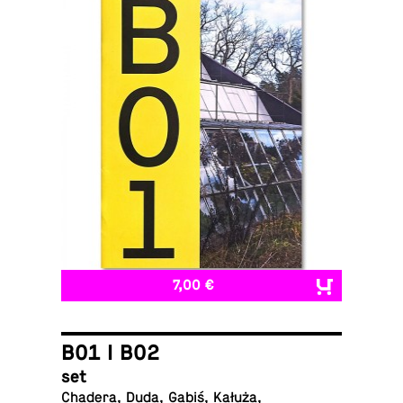
7,00 €
B01 I B02
set
Chadera, Duda, Gabiś, Kałuża,