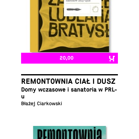
20,00
REMONTOWNIA CIAŁ I DUSZ
Domy wcza­sowe i sana­to­ria w PRL-
u
Błażej Ciarkowski