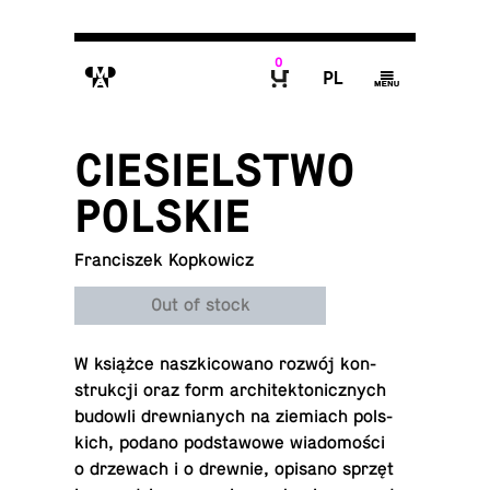
0
M
P
g
B
CIESIELSTWO
POLSKIE
Franciszek Kopkowicz
Out of stock
W książce nasz­ki­cow­ano rozwój kon­
strukcji oraz form ar­chitek­ton­icznych
budowli drew­ni­anych na ziemi­ach pol­s­
kich, podano pod­sta­wowe wiadomości
o drzewach i o drewnie, opisano sprzęt