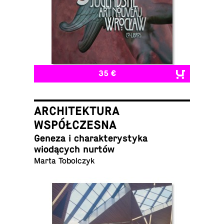
35 €
ARCHITEKTURA
WSPÓŁCZESNA
Geneza i charak­terystyka
wiodących nurtów
Marta Tobolczyk