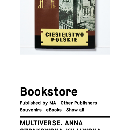
Book­store
Pub­lished by MA
Other Publishers
Sou­venirs
eBooks
Show all
MULTIVERSE. ANNA