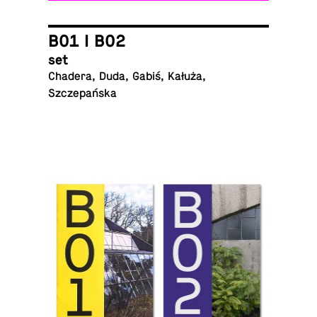
B01 I B02
set
Chadera, Duda, Gabiś, Kałuża,
Szczepańska