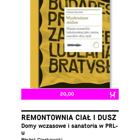
20,00
REMONTOWNIA CIAŁ I DUSZ
Domy wcza­sowe i sana­to­ria w PRL-
u
Błażej Ciarkowski