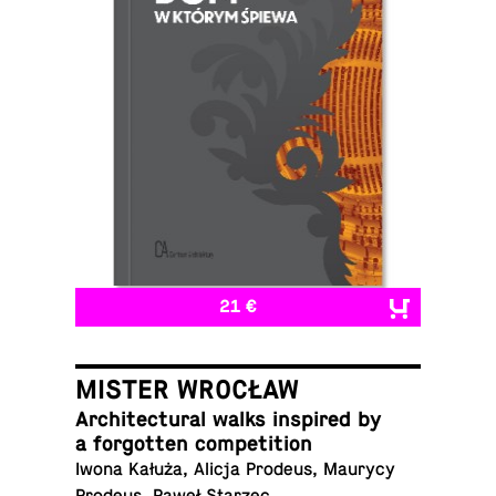
21 €
MISTER WROCŁAW
Ar­chi­tec­tural walks in­spired by
a for­got­ten competition
Iwona Kałuża, Alicja Prodeus, Maurycy
Prodeus, Paweł Starzec