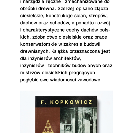
i narzędzia ręczne i zmech­a­ni­zowane do
obróbki drewna. Szerzej opisano złącza
ciesiel­skie, kon­strukcje ścian, stropów,
dachów oraz schodów, a ponadto rozwój
i charak­terysty­czne cechy dachów pol­s­
kich, zdob­nictwo ciesiel­skie oraz prace
kon­ser­wa­torskie w za­kre­sie budowli
drew­ni­anych. Książka przez­nac­zona jest
dla inżynierów ar­chitektów,
inżynierów i techników bu­dowlanych oraz
mistrzów ciesiel­s­kich pragnących
pogłębić swe wiadomości zawodowe