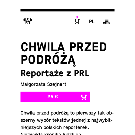
0
M
P
g
B
CHWILA PRZED
PODRÓŻĄ
Reportaże z PRL
Małgorzata Szejnert
25 €
Chwila przed podróżą to pier­wszy tak ob­
sz­erny wybór tekstów jednej z na­jwybit­
niejszych pol­s­kich re­porterek.
Niezwykła kronika ludz­kich