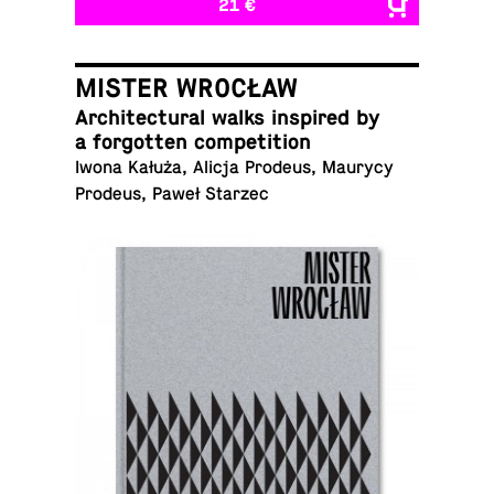
21 €
MISTER WROCŁAW
Ar­chi­tec­tural walks in­spired by
a for­got­ten competition
Iwona Kałuża, Alicja Prodeus, Maurycy
Prodeus, Paweł Starzec