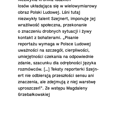
losów układająca się w wielowymi­arowy
obraz Polski Ludowej. Lśni tutaj
niezwykły talent Sze­jn­ert, im­ponuje jej
wrażliwość społeczna, przeko­nanie
o znacze­niu drob­nych sytu­acji i żywy
kontakt z bo­hat­erami. „Pisanie
reportażu wymaga w Polsce Ludowej
uważności na szczegół, cier­pliwości,
umiejętności czeka­nia na odpowied­nie
zdanie, sza­cunku dla odrębności języka
rozmówców. […] Teksty re­porterki Sze­jn­
ert nie od­bierają przeszłości sensu ani
znaczenia, ale zdejmują z niej warstwę
up­roszczeń”. Ze wstępu Mag­daleny
Grzebałkowskiej