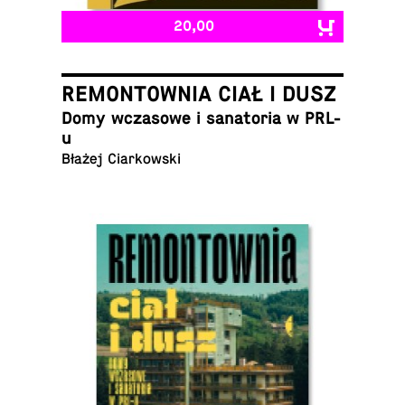
20,00
REMONTOWNIA CIAŁ I DUSZ
Domy wcza­sowe i sana­to­ria w PRL-
u
Błażej Ciarkowski