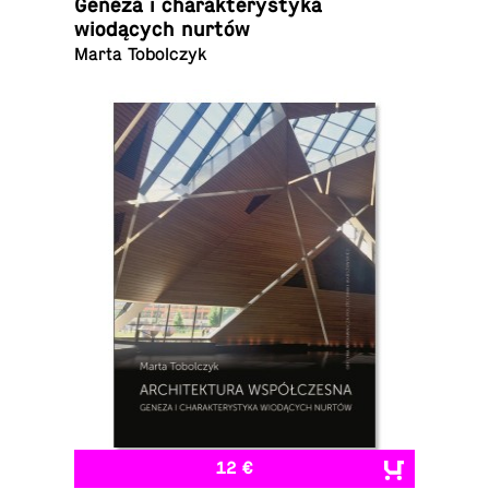
Geneza i charak­terystyka
wiodących nurtów
Marta Tobolczyk
12 €