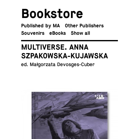
Book­store
Pub­lished by MA
Other Publishers
Sou­venirs
eBooks
Show all
MULTIVERSE. ANNA
SZPAKOWSKA-KUJAWSKA
ed. Małgorzata Devosges-Cuber