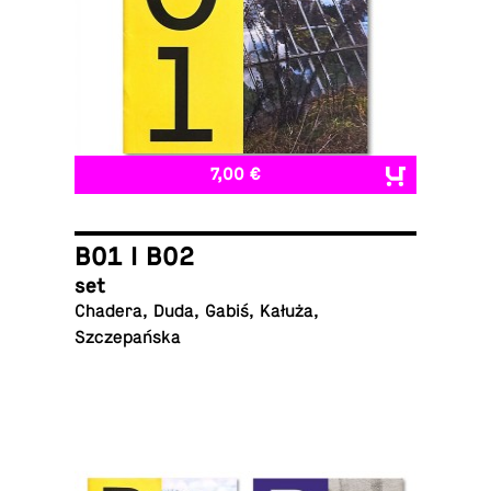
7,00 €
B01 I B02
set
Chadera, Duda, Gabiś, Kałuża,
Szczepańska