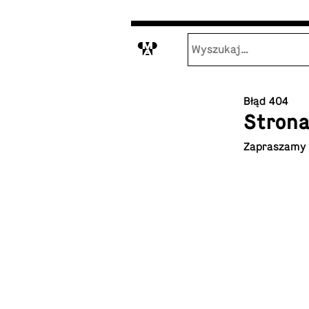
M
Błąd 404
Strona
Za­pra­sza­my