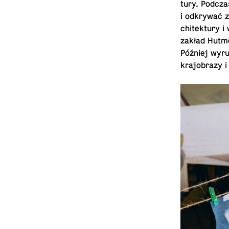
tury. Podcza
i odkrywać z
chitek­tury 
zakład Hutme
Później wyru
kra­jo­brazy