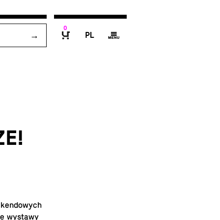
0
P
g
B
ZE!
ek­endowych
sze wystawy