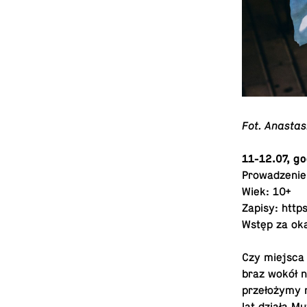
Fot. Anas­ta
11-12.07, g
Prowadze­nie
Wiek: 10+
Zapisy:
https
Wstęp za ok
Czy miejsca 
braz wokół n
przełożymy n