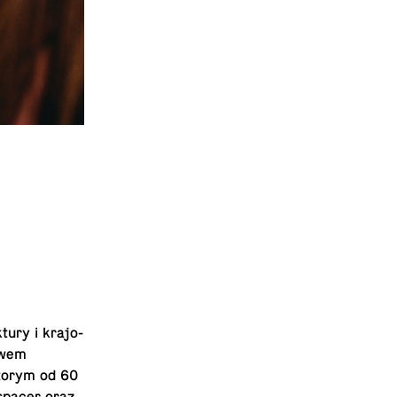
ury i kra­jo­
twem
ktorym od 60