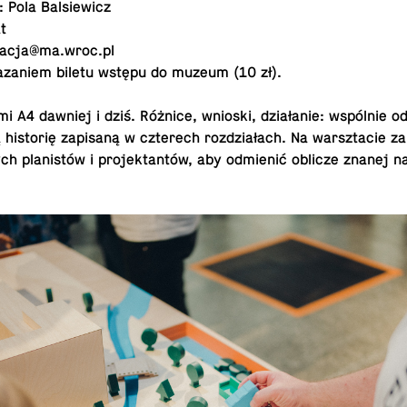
: Pola Balsiewicz
t
acja@​ma.​wroc.​pl
azaniem biletu wstępu do muzeum (10 zł).
i A4 dawniej i dziś. Różnice, wnioski, działanie: wspólnie o
ą historię zapisaną w czterech rozdziałach. Na warszta­cie za
ch planistów i pro­jek­tantów, aby odmienić oblicze znanej 