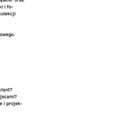
 spacer oraz
i i fo­
kolekcji
odowego.
­tant?
js­cami?
 i pro­jek­