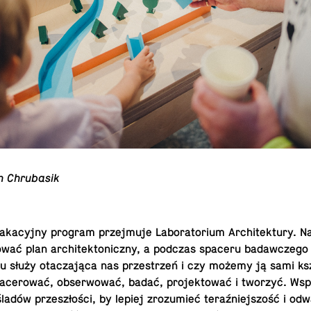
ch Chrubasik
aka­cyjny program prze­j­muje Lab­o­ra­to­rium Ar­chitek­tury.
ować plan ar­chitek­ton­iczny, a podczas spaceru badaw­czego 
u służy otaczająca nas przestrzeń i czy możemy ją sami ks
cerować, ob­ser­wować, badać, pro­jek­tować i tworzyć. Wsp
adów przeszłości, by lepiej zrozu­mieć teraźniejszość i odw