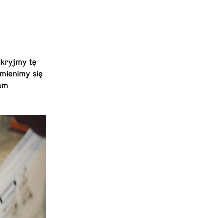
d­kryjmy tę
­mien­imy się
nam