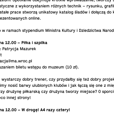
uzeum! Spotkanie obe­j­muje krótkie wprowadze­nie, twórczy
s­ty­czne z wyko­rzys­taniem różnych technik – rysunku, grafik
wstałe prace stworzą unika­towy katalog śladów i dołączą do 
ezen­towanych online.
no w ramach stype­ndium Min­is­tra Kultury i Dziedz­ictwa Nar
na 12.00 – Piłka i szpilka
: Pa­trycja Mazurek
t
acja@​ma.​wroc.​pl
azaniem biletu wstępu do muzeum (10 zł).
 wystar­czy dobry trener, czy przydałby się też dobry pro­jek
imy nosić barwy ulu­bionych klubów i jak łączą się one z mie
zy drużynę piłkarską czy drużyna tworzy miejsce? O sporcie
eco innej strony!
na 12.00 – W drogę! A4 razy cztery!