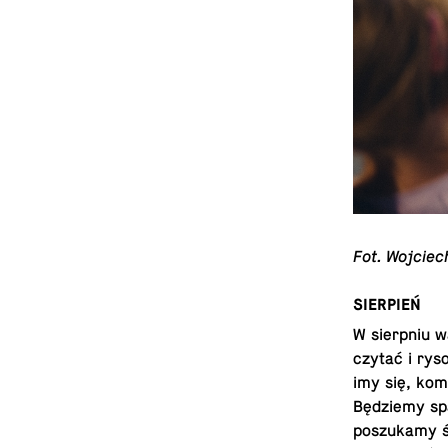
Fot. Wo­j­cie
SIERPIEŃ
W sierp­niu w
czytać i rys
imy się, kom
Będziemy spa
poszukamy śl