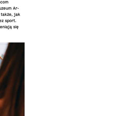
s­com
Muzeum Ar­
 także, jak
ez sport.
eniają się