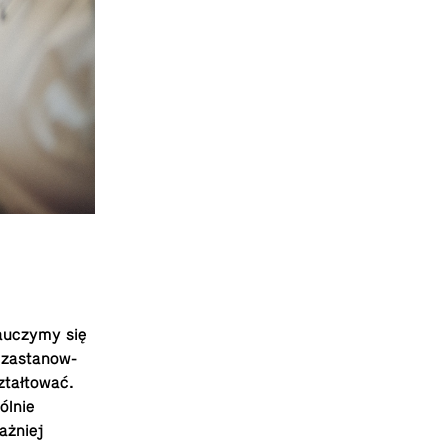
 Nauczymy się
za­s­tanow­
ztałtować.
ólnie
ażniej