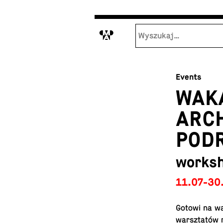
M
Events
WAK
ARCH
PODR
works
11.07-30
Gotowi na wa
warsz­tatów 