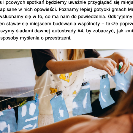
s lip­cowych spotkań będziemy uważnie przyglądać się miej
a­pisane w nich opowieści. Poznamy lepiej gotycki gmach 
i wsłuchamy się w to, co ma nam do powiedzenia. Od­kry­jemy
n stawał się miejscem bu­dowa­nia wspólnoty – także poprz
szymy śladami dawnej au­tostrady A4, by zobaczyć, jak zmi
 i sposoby myślenia o przestrzeni.