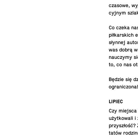
czasowe, wyj
cyjnym szlak
Co czeka nas
piłkars­kich
słynnej au­to
was dobrą wi
nauczymy si
to, co nas o
Będzie się dz
ograniczona
LIPIEC
Czy miejsca 
użytkowali i
przyszłość? 
tatów rodzin