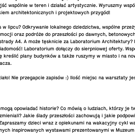
ść wspólnie w teren i działać artysty­cznie. Wyruszmy wspó
iem ar­chitek­ton­icznych i pro­jek­towych przygód!
 w lipcu? Od­kry­wanie lokalnego dziedz­ictwa, wspólne prze
 emocji oraz podróże do przeszłości po dawnych, betonowyc
strady A4. A może tęsknicie za Lab­o­ra­to­rium Ar­chitek­tury
adomość! Lab­o­ra­to­rium dołączy do sierp­niowej oferty. Wsp
ę kreślić plany budynków a także ruszymy w miasto i na n
tacza.
iało! Nie prze­gap­cie zapisów :) Ilość miejsc na warsz­taty je
!
mogą opowiadać his­to­rie? Co mówią o ludzi­ach, którzy je tw
 zmieniali? Jakie ślady przeszłości za­chowują i jakie pod­pow
Za­praszamy dzieci wraz z opieku­nami na waka­cyjny cykl w
­nych in­spirowanych wys­tawami prezen­towanymi w Muzeum 