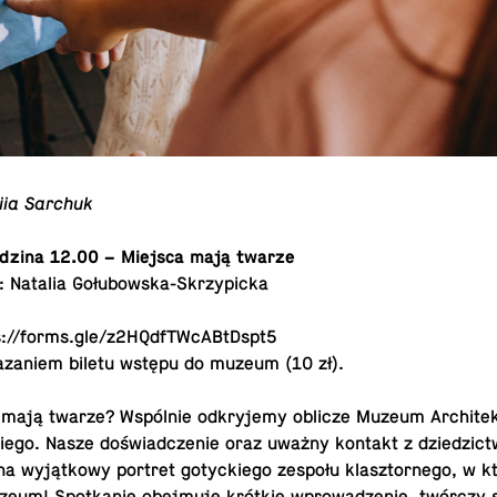
siia Sarchuk
odzina 12.00 – Miejsca mają twarze
: Natalia Gołubowska-Skrzypicka
://​forms.​gle/​z2H​QdfT​WcAB​tDsp​t5
azaniem biletu wstępu do muzeum (10 zł).
mają twarze? Wspólnie od­kry­jemy oblicze Muzeum Ar­chitek­t
iego. Nasze doświad­cze­nie oraz uważny kontakt z dziedz­ic
a wyjątkowy portret go­ty­ck­iego zespołu klasz­tornego, w 