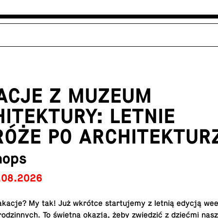
ACJE Z MUZEUM
ITEKTURY: LETNIE
ÓŻE PO ARCHITEKTUR
hops
.08.2026
kacje? My tak! Już wkrótce star­tu­jemy z letnią edycją we
rodzin­nych. To świetna okazja, żeby zwiedzić z dziećmi na