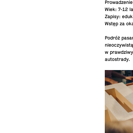
Prowadze­nie
Wiek: 7-12 la
Zapisy:
eduk
Wstęp za ok
Podróż pasam
nieoczy­wist
w prawdzi­wy
autostrady.