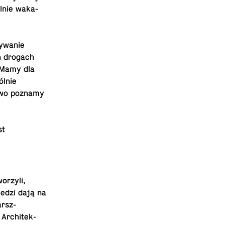
lnie waka­
żywanie
h drogach
? Mamy dla
ólnie
owo poznamy
st
orzyli,
iedzi dają na
arsz­
Ar­chitek­