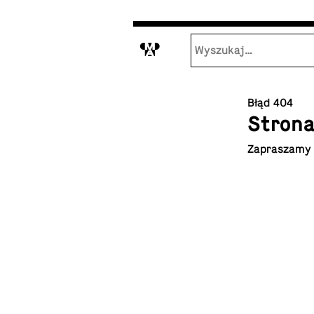
M
Błąd 404
Strona
Za­pra­sza­my