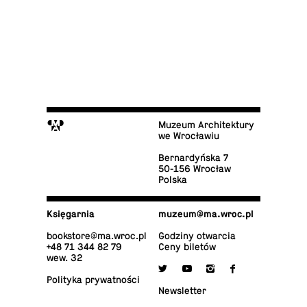
M
Muzeum Architektury
we Wrocławiu
Ber­nar­dyń­ska 7
50-156 Wrocław
Polska
Księ­gar­nia
muzeum@​ma.​wroc.​pl
bo­ok­sto­re@​ma.​wroc.​pl
Godziny otwarcia
+48 71 344 82 79
Ceny biletów
wew. 32

y
i
f
Po­li­ty­ka prywatności
New­slet­ter