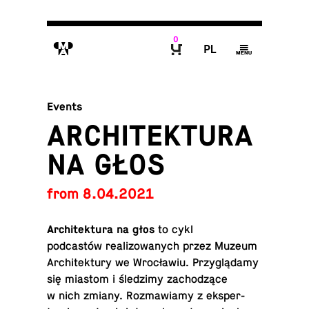
0
M
P
g
B
Events
ARCHITEKTURA
NA GŁOS
from 8.04.2021
Ar­chitek­tura na głos
to cykl
podcastów re­al­i­zowanych przez Muzeum
Ar­chitek­tury we Wrocławiu. Przyglądamy
się miastom i śledzimy zachodzące
w nich zmiany. Roz­maw­iamy z eksper­