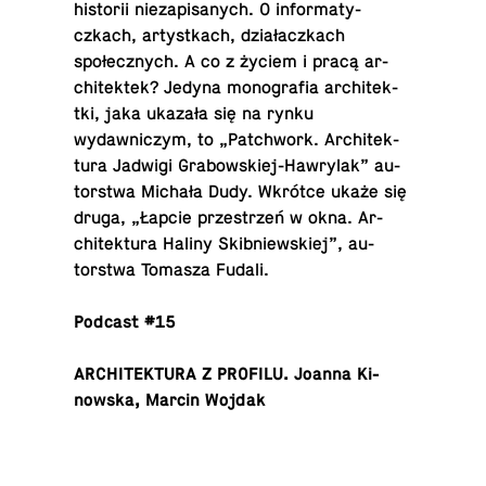
his­torii nieza­pisanych. O in­for­maty­
czkach, artys­tkach, działaczkach
społecznych. A co z życiem i pracą ar­
chitek­tek? Jedyna mono­grafia ar­chitek­
tki, jaka ukazała się na rynku
wydawniczym, to „Patch­work. Ar­chitek­
tura Jadwigi Grabowskiej-Hawry­lak” au­
torstwa Michała Dudy. Wkrótce ukaże się
druga, „Łapcie przestrzeń w okna. Ar­
chitek­tura Haliny Skib­niewskiej”, au­
torstwa Tomasza Fudali.
Podcast #15
AR­CHITEK­TURA Z PROFILU. Joanna Ki­
nowska, Marcin Wojdak