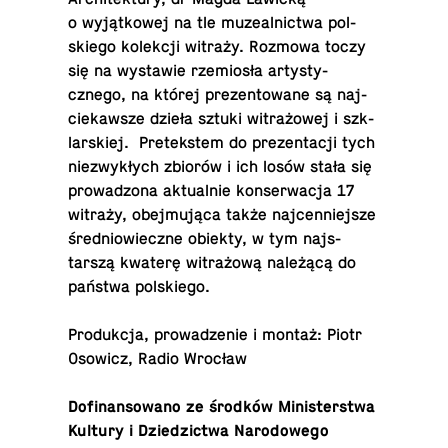
o wyjątkowej na tle muzeal­nictwa pol­
skiego kolekcji witraży. Rozmowa toczy
się na wys­tawie rzemiosła artysty­
cznego, na której prezen­towane są na­j­
ciekawsze dzieła sztuki witrażowej i szk­
larskiej. Pretek­stem do prezen­tacji tych
niezwykłych zbiorów i ich losów stała się
prowad­zona ak­tu­al­nie kon­serwacja 17
witraży, obejmująca także na­j­cen­niejsze
śred­niowieczne obiekty, w tym na­js­
tarszą kwaterę witrażową należącą do
państwa polskiego.
Pro­dukcja, prowadze­nie i montaż: Piotr
Osowicz, Radio Wrocław
Do­fi­nan­sowano ze środków Min­is­terstwa
Kultury i Dziedz­ictwa Nar­o­dowego