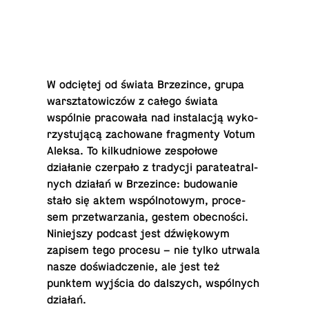
W odciętej od świata Brzez­ince, grupa
warsz­ta­tow­iczów z całego świata
wspólnie pracowała nad in­sta­lacją wyko­
rzys­tującą za­chowane frag­menty Votum
Aleksa. To kilkud­niowe zespołowe
działanie czerpało z trady­cji parateatral­
nych działań w Brzez­ince: bu­dowanie
stało się aktem wspólno­towym, pro­ce­
sem przetwarza­nia, gestem obecności.
Niniejszy podcast jest dźwiękowym
zapisem tego procesu – nie tylko utrwala
nasze doświad­cze­nie, ale jest też
punktem wyjścia do dal­szych, wspólnych
działań.