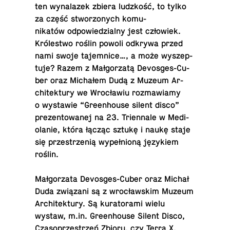
ten wynalazek zbiera ludzkość, to tylko
za część stwor­zonych ko­mu­
nikatów odpowiedzialny jest człowiek.
Królestwo roślin powoli odkrywa przed
nami swoje tajem­nice…, a może wyszep­
tuje? Razem z Małgorzatą De­vos­ges-Cu­
ber oraz Michałem Dudą z Muzeum Ar­
chitek­tury we Wrocławiu roz­maw­iamy
o wys­tawie “Green­house silent disco”
prezen­towanej na 23. Tri­en­nale w Medi­
olanie, która łącząc sztukę i naukę staje
się przestrzenią wypełnioną językiem
roślin.
Małgorzata De­vos­ges-Cu­ber oraz Michał
Duda związani są z wrocławskim Muzeum
Ar­chitek­tury. Są ku­ra­torami wielu
wystaw, m.​in. Green­house Silent Disco,
Cza­so­przestrzeń Zbioru, czy Terra X.