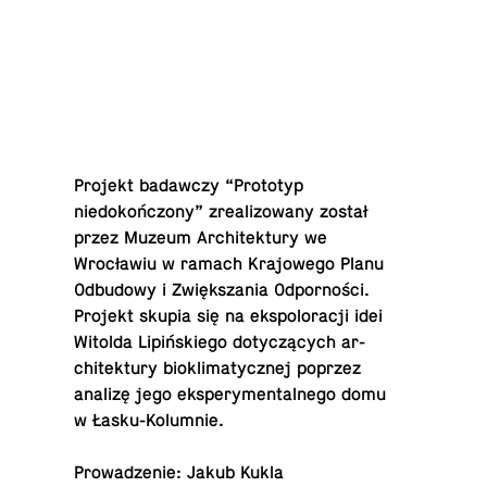
Projekt badaw­czy “Pro­to­typ
niedokończony” zre­al­i­zowany został
przez Muzeum Ar­chitek­tury we
Wrocławiu w ramach Kra­jowego Planu
Odbu­dowy i Zwiększania Odporności.
Projekt skupia się na ek­spoloracji idei
Witolda Lipińskiego dotyczących ar­
chitek­tury biok­li­maty­cznej poprzez
analizę jego ekspery­men­tal­nego domu
w Łasku-Kolum­nie.
Prowadze­nie: Jakub Kukla