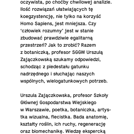
oczy­wista, po choćby chwilowej anal­izie.
Ilość rozwiązań ułatwiających tę
koegzys­tencję, nie tylko na korzyść
Homo Sapiens, jest mniejsza. Czy
‘człowiek rozumny’ jest w stanie
zbudować prawdzi­wie egal­i­tarną
przestrzeń? Jak to zrobić? Razem
z botan­iczką, pro­fe­sor SGGW Urszulą
Zajączkowską szukamy odpowiedzi,
schodząc z piedestału gatunku
nadrzędnego i słuchając naszych
wspólnych, wiel­o­gatunkowych potrzeb.
Urszula Zajączkowska, pro­fe­sor Szkoły
Głównej Gospo­darstwa Wiejskiego
w Warsza­wie, poetka, botan­iczka, artys­
tka wiz­ualna, fle­cistka. Bada anatomię,
kształty roślin, ich ruchy, re­gen­er­ację
oraz bio­mechanikę. Wiedzę ekspercką