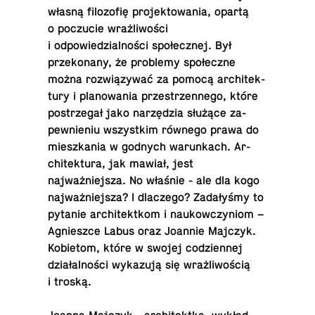
własną filo­zofię pro­jek­towa­nia, opartą
o poczu­cie wrażliwości
i odpowiedzialności społecznej. Był
przeko­nany, że prob­lemy społeczne
można rozwiązywać za pomocą ar­chitek­
tury i planowa­nia przestrzen­nego, które
postrzegał jako narzędzia służące za­
pewnie­niu wszys­tkim równego prawa do
mieszka­nia w godnych warunk­ach. Ar­
chitek­tura, jak mawiał, jest
najważniejsza. No właśnie - ale dla kogo
najważniejsza? I dlaczego? Zadałyśmy to
pytanie ar­chitek­tkom i naukow­czyniom –
Ag­nieszce Labus oraz Joannie Majczyk.
Ko­bi­etom, które w swojej codzi­en­nej
działalności wykazują się wrażliwością
i troską.