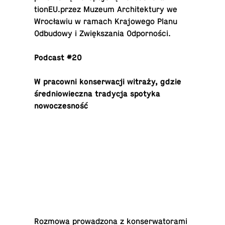
tionEU.przez Muzeum Ar­chitek­tury we
Wrocławiu w ramach Kra­jowego Planu
Odbu­dowy i Zwiększania Odporności.
Podcast #20
W pra­cowni kon­serwacji witraży, gdzie
śred­niowieczna trady­cja spotyka
nowoczesność
Rozmowa prowad­zona z kon­ser­wa­torami