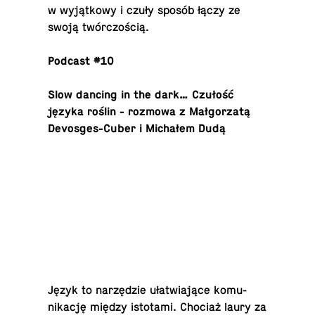
w wyjątkowy i czuły sposób łączy ze
swoją twórczością.
Podcast #10
Slow dancing in the dark… Czułość
języka roślin - rozmowa z Małgorzatą
De­vos­ges-Cu­ber i Michałem Dudą
Język to narzędzie ułatwiające ko­mu­
nikację między is­to­tami. Chociaż laury za