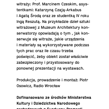
witraży: Prof. Marcinem Czeskim, asys­
ten­tkami: Katarzyną Czają-Ark­abus
i Agatą Środą oraz ze stu­dentką IV roku
Ingą Reszutą. Na przykładzie dzieł sztuki
witrażowej z Muzeum Ar­chitek­tury kon­
ser­wa­torzy opowiadają o tym , jak kon­
ser­wuje się witraże, jakie urządzenia
i materiały są wyko­rzysty­wane podczas
tych prac oraz ile czasu trzeba
poświęcić, żeby obiekt został właściwie
zabez­piec­zony i przys­tosowany do
ponownej prezen­tacji na wystawach.
Pro­dukcja, prowadze­nie i montaż: Piotr
Osowicz, Radio Wrocław
Do­fi­nan­sowano ze środków Min­is­terstwa
Kultury i Dziedz­ictwa Nar­o­dowego