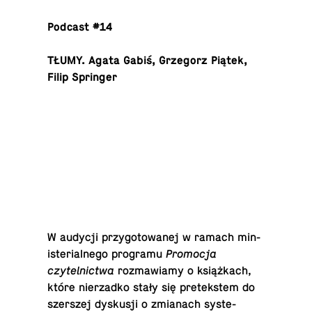
Podcast #14
TŁUMY. Agata Gabiś, Grze­gorz Piątek,
Filip Springer
W audycji przy­go­towanej w ramach min­
is­te­ri­al­nego programu
Pro­mocja
czytelnictwa
roz­maw­iamy o książkach,
które nierzadko stały się pretek­stem do
sz­er­szej dyskusji o zmi­anach sys­te­