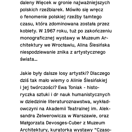
daleny Więcek w gronie najważniejszych
pol­s­kich rzeźbiarek. Mówiło się wręcz
o fenome­nie pol­skiej rzeźby tamtego
czasu, która zdomi­nowana została przez
kobiety. W 1967 roku, tuż po zakończeniu
mono­graficznej wystawy w Muzeum Ar­
chitek­tury we Wrocławiu, Alina Ślesińska
niespodziewanie znika z artysty­cznego
świata…
Jakie były dalsze losy artys­tki? Dlaczego
dziś tak mało wiemy o Alinie Ślesińskiej
i jej twórczości? Ewa Toniak - his­to­
ryczka sztuki i dr nauk hu­man­isty­cznych
w dziedzinie lit­er­atur­oz­naw­stwa, wykład­
ow­czyni na Akademii Teatral­nej im. Alek­
san­dra Zel­werow­icza w Warsza­wie, oraz
Małgorzata De­vos­ges-Cu­ber z Muzeum
Ar­chitek­tury, ku­ra­torka wystawy “Cza­so­