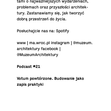
tami o najważniejszych wydarzeni­ach,
prob­lemach oraz przyszłości ar­chitek­
tury. Za­s­tanaw­iamy się, jak tworzyć
dobrą przestrzeń do życia.
Posłucha­j­cie nas na:
Spotify
www | ma.​wroc.​pl in­sta­gram | @​muzeum.​
architek­tury face­book |
@MuzeumArchitektury
Podcast #21
Votum powtórzone. Bu­dowanie jako
zapis praktyki