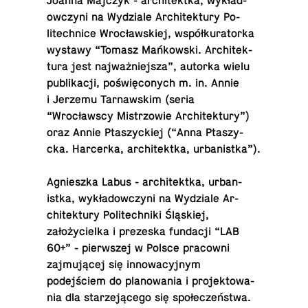
Joanna Majczyk - ar­chitek­tka, wykład­
ow­czyni na Wydziale Ar­chitek­tury Po­
litech­nice Wrocławskiej, współku­ra­torka
wystawy “Tomasz Mańkowski. Ar­chitek­
tura jest najważniejsza”, autorka wielu
pub­likacji, poświęconych m. in. Annie
i Jerzemu Tar­nawskim (seria
“Wrocławscy Mis­tr­zowie Ar­chitek­tury”)
oraz Annie Ptaszy­ck­iej (“Anna Ptaszy­
cka. Harcerka, ar­chitek­tka, urbanistka”).
Ag­nieszka Labus - ar­chitek­tka, ur­ban­
istka, wykład­ow­czyni na Wydziale Ar­
chitek­tury Po­litech­niki Śląskiej,
założycielka i prezeska fun­dacji “LAB
60+” - pier­wszej w Polsce pra­cowni
zajmującej się in­nowa­cyjnym
podejściem do planowa­nia i pro­jek­towa­
nia dla starzejącego się społeczeństwa.