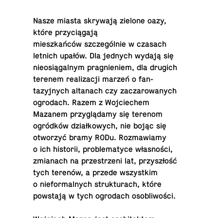
Nasze miasta skrywają zielone oazy,
które przyciągają
mieszkańców szczególnie w czasach
letnich upałów. Dla jednych wydają się
nieosiągalnym prag­nie­niem, dla drugich
terenem re­al­iza­cji marzeń o fan­
tazyjnych al­tanach czy za­czarowanych
ogro­dach. Razem z Wo­j­ciechem
Mazanem przyglądamy się terenom
ogródków działkowych, nie bojąc się
otworzyć bramy RODu. Roz­maw­iamy
o ich his­torii, prob­lematyce własności,
zmi­anach na przestrzeni lat, przyszłość
tych terenów, a przede wszys­tkim
o niefor­mal­nych struk­tu­rach, które
powstają w tych ogro­dach osobliwości.