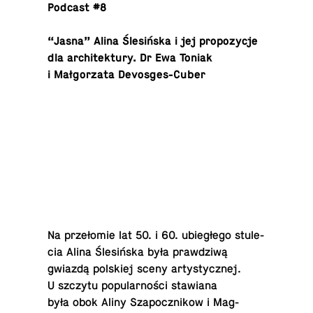
Podcast #8
“Jasna” Alina Ślesińska i jej propozy­cje
dla ar­chitek­tury. Dr Ewa Toniak
i Małgorzata Devosges-Cuber
Na przełomie lat 50. i 60. ubiegłego stule­
cia Alina Ślesińska była prawdziwą
gwiazdą pol­skiej sceny artysty­cznej.
U szczytu pop­u­larności staw­iana
była obok Aliny Sza­poc­znikow i Mag­