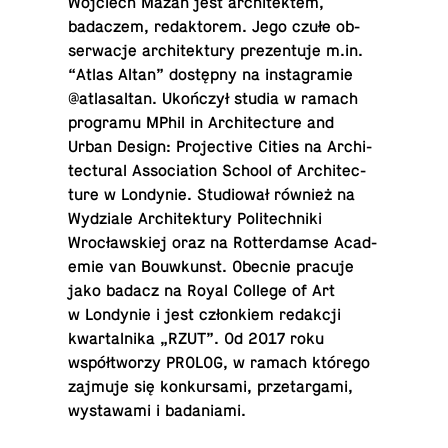
Wo­j­ciech Mazan jest ar­chitek­tem,
badaczem, redak­torem. Jego czułe ob­
serwacje ar­chitek­tury prezen­tuje m.​in.
“Atlas Altan” dostępny na in­sta­gramie
@at­lasaltan. Ukończył studia w ramach
pro­gramu MPhil in Ar­chi­tec­ture and
Urban Design: Pro­jec­tive Cities na Ar­chi­
tec­tural As­so­ci­a­tion School of Ar­chi­tec­
ture w Lon­dynie. Stu­diował również na
Wydziale Ar­chitek­tury Po­litech­niki
Wrocławskiej oraz na Rot­ter­damse Acad­
e­mie van Bouwkunst. Obecnie pracuje
jako badacz na Royal College of Art
w Lon­dynie i jest członkiem redakcji
kwartal­nika „RZUT”. Od 2017 roku
współtworzy PROLOG, w ramach którego
zajmuje się konkur­sami, prze­targami,
wys­tawami i bada­ni­ami.