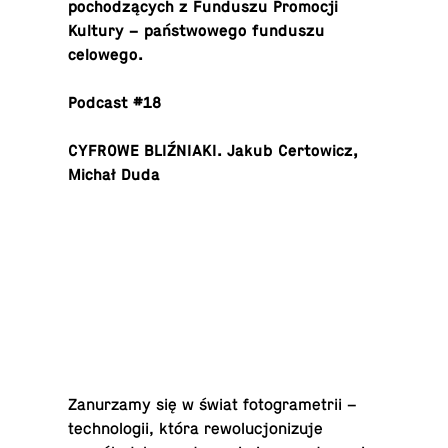
pochodzących z Fun­duszu Pro­mocji
Kultury – państwowego fun­duszu
celowego.
Podcast #18
CYFROWE BLIŹNIAKI. Jakub Cer­tow­icz,
Michał Duda
Za­nurzamy się w świat fo­togrametrii –
tech­nologii, która re­wolucjonizuje