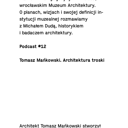
wrocławskim Muzeum Ar­chitek­tury.
O planach, wizjach i swojej definicji in­
sty­tucji muzeal­nej roz­maw­iamy
z Michałem Dudą, his­to­rykiem
i badaczem architektury.
Podcast #12
Tomasz Mańkowski. Ar­chitek­tura troski
Ar­chitekt Tomasz Mańkowski stworzył