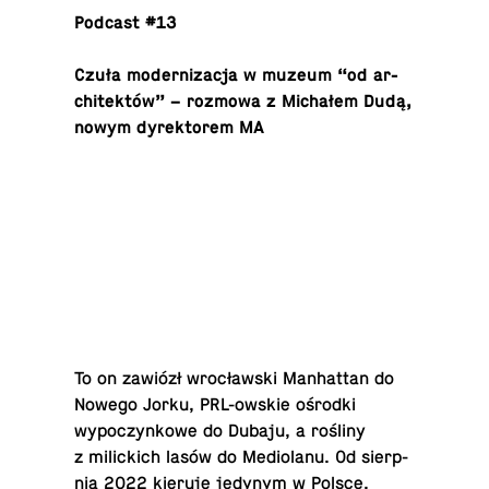
Podcast #13
Czuła mod­ern­iza­cja w muzeum “od ar­
chitektów” – rozmowa z Michałem Dudą,
nowym dyrek­torem MA
To on zawiózł wrocławski Man­hat­tan do
Nowego Jorku, PRL-owskie ośrodki
wypoczynkowe do Dubaju, a rośliny
z mil­ic­kich lasów do Medi­olanu. Od sierp­
nia 2022 kieruje jedynym w Polsce,