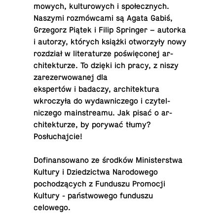
mowych, kul­tur­owych i społecznych.
Naszymi rozmówcami są Agata Gabiś,
Grze­gorz Piątek i Filip Springer – autorka
i autorzy, których książki otworzyły nowy
rozdział w lit­er­aturze poświęconej ar­
chitek­turze. To dzięki ich pracy, z niszy
zarez­er­wowanej dla
ekspertów i badaczy, ar­chitek­tura
wkroczyła do wydawniczego i czytel­
niczego main­streamu. Jak pisać o ar­
chitek­turze, by porywać tłumy?
Posłuchajcie!
Do­fi­nan­sowano ze środków Min­is­terstwa
Kultury i Dziedz­ictwa Nar­o­dowego
pochodzących z Fun­duszu Pro­mocji
Kultury - państwowego fun­duszu
celowego.