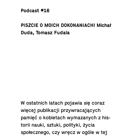
Podcast #16
PISZCIE O MOICH DOKO­NA­NI­ACH! Michał
Duda, Tomasz Fudala
W os­tat­nich latach pojawia się coraz
więcej pub­likacji przy­wracających
pamięć o ko­bi­etach wymazanych z his­
torii nauki, sztuki, poli­tyki, życia
społecznego, czy wręcz w ogóle w tej