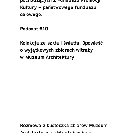
pochodzących z Fun­duszu Pro­mocji
Kultury – państwowego fun­duszu
celowego.
Podcast #19
Kolekcja ze szkła i światła. Opowieść
o wyjątkowych zbio­rach witraży
w Muzeum Architektury
Rozmowa z kus­toszką zbiorów Muzeum
Ar­chitek­tury, dr Magda Ławicką