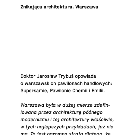
Znikająca ar­chitek­tura. Warszawa
Doktor Jarosław Trybuś opowiada
o warsza­ws­kich paw­ilonach hand­lowych:
Su­per­samie, Paw­ilonie Chemii i Emilii.
Warszawa była w dużej mierze zdefin­
iowana przez ar­chitek­turę późnego
mod­ern­izmu i tej ar­chitek­tury właściwie,
w tych na­jlep­szych przykładach, już nie
ma. To jest ogromna strata dlatego, że