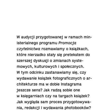
W audycji przy­go­towanej w ramach min­
is­te­ri­al­nego programu
Pro­mocja
czytelnictwa
roz­maw­iamy o książkach,
które nierzadko stały się pretek­stem do
sz­er­szej dyskusji o zmi­anach sys­te­
mowych, kul­tur­owych i społecznych.
W tym odcinku za­s­tanaw­iamy się, czy
wydawanie książek fo­tograficznych o ar­
chitek­turze ma w dobie In­sta­grama
jeszcze sens? Jak radzą sobie one
w księgar­ni­ach czy na targach książek?
Jak wygląda sam proces przy­go­towywa­
nia, redakcji i wydawa­nia photobooków?