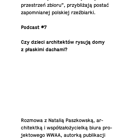
przestrzeń zbioru”, przybliżają postać
za­pom­ni­anej pol­skiej rzeźbiarki.
Podcast #7
Czy dzieci ar­chitektów rysują domy
z płaskimi dachami?
Rozmowa z Natalią Paszkowską, ar­
chitektką i współzałożycielką biura pro­
jek­towego WWAA, autorką pub­likacji