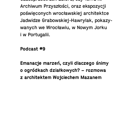
Archi­wum Przyszłości, oraz ek­spozy­cji
poświęconych wrocławskiej ar­chitek­tce
Jad­widze Grabowskiej-Hawry­lak, pokazy­
wanych we Wrocławiu, w Nowym Jorku
i w Por­tu­galii.
Podcast #9
Em­anacje marzeń, czyli dlaczego śnimy
o ogródkach działkowych? – rozmowa
z ar­chitek­tem Wo­j­ciechem Mazanem