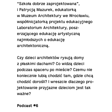
“Szkoła dobrze za­pro­jek­towana”,
i Patrycją Mazurek, eduka­torką
w Muzeum Ar­chitek­tury we Wrocławiu,
współin­ic­ja­torką pro­jektu eduka­cyjnego
Lab­o­ra­to­rium Ar­chitek­tury, posz­
erzającego edukację artysty­czną
najmłodszych o edukację
architektoniczną.
Czy dzieci ar­chitektów rysują domy
z płaskimi dachami? Co widzą dzieci
podczas spaceru po mieście? Czemu nie
koniecznie lubią chodzić tam, gdzie chcą
chodzić dorośli? I wresz­cie dlaczego pro­
jek­towanie przy­jazne dzieciom jest tak
ważne?
Podcast #6