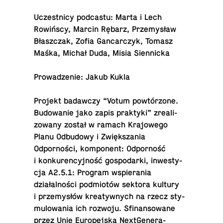
Uczest­nicy pod­castu: Marta i Lech
Rowińscy, Marcin Rębarz, Przemysław
Błaszczak, Zofia Gan­car­czyk, Tomasz
Maśka, Michał Duda, Misia Siennicka
Prowadze­nie: Jakub Kukla
Projekt badaw­czy “Votum powtórzone.
Bu­dowanie jako zapis prak­tyki” zre­al­i­
zowany został w ramach Kra­jowego
Planu Odbu­dowy i Zwiększania
Odporności, kom­po­nent: Odporność
i konkuren­cyjność gospo­darki, in­west­y­
cja A2.5.1: Program wspiera­nia
działalności podmiotów sektora kultury
i przemysłów kreaty­wnych na rzecz sty­
mu­lowa­nia ich rozwoju. Sfi­nan­sowane
przez Unię Eu­rope­jską NextGen­er­a­