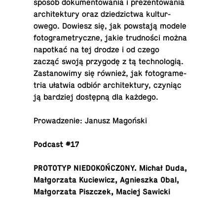
sposób doku­men­towa­nia i prezen­towa­nia
ar­chitek­tury oraz dziedz­ictwa kul­tur­
owego. Dowiesz się, jak powstają modele
fo­tograme­tryczne, jakie trudności można
napotkać na tej drodze i od czego
zacząć swoją przygodę z tą tech­nologią.
Za­s­tanow­imy się również, jak fo­tograme­
tria ułatwia odbiór ar­chitek­tury, czyniąc
ją bardziej dostępną dla każdego.
Prowadze­nie: Janusz Magoński
Podcast #17
PRO­TO­TYP NIEDOKOŃCZONY. Michał Duda,
Małgorzata Ku­ciewicz, Ag­nieszka Obal,
Małgorzata Piszczek, Maciej Sawicki